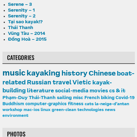
Serene – 3
Serenity – 1
Serenity – 2
Tại sao kayak!?
Thái Thanh
Vũng Tàu – 2014
Đồng Hoà – 2015
CATEGORIES
music
kayaking
history
Chinese
boat-
related
Russian
travel
Vietic
kayak-
building
literature
social-media
movies
cs & it
Phạm-Duy
Thái-Thanh
sailing
misc
French
biking
Covid-19
Buddhism
computer-graphics
fitness
cats
la-neige-d'antan
workshop
mac-ios
linux
green-clean
technologies
news
environment
PHOTOS