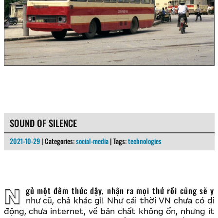
SOUND OF SILENCE
2021-10-29
| Categories:
social-media
| Tags:
technologies
Ngủ một đêm thức dậy, nhận ra mọi thứ rồi cũng sẽ y
như cũ, chả khác gì! Như cái thời VN chưa có di
động, chưa internet, về bản chất không ổn, nhưng ít