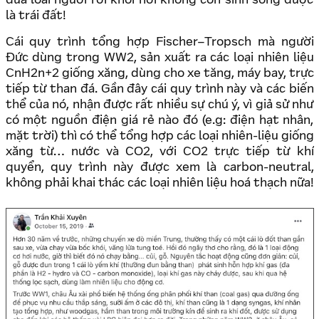
đưa loài người rời khỏi nơi không còn sinh sống được
là trái đất!
Cái quy trình tổng hợp Fischer–Tropsch mà người
Đức dùng trong WW2, sản xuất ra các loại nhiên liệu
CnH2n+2 giống xăng, dùng cho xe tăng, máy bay, trực
tiếp từ than đá. Gần đây cái quy trình này và các biến
thể của nó, nhận được rất nhiều sự chú ý, vì giả sử như
có một nguồn điện giá rẻ nào đó (e.g: điện hạt nhân,
mặt trời) thì có thể tổng hợp các loại nhiên-liệu giống
xăng từ… nước và CO2, với CO2 trực tiếp từ khí
quyển, quy trình này được xem là carbon-neutral,
không phải khai thác các loại nhiên liệu hoá thạch nữa!