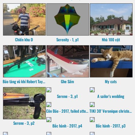
Chiến khu D
Serenity - 1, p1
Nhà 100 cột
Bảo tàng vũ khí Robert Taylor
Ghe Sấm
My cats
Serene - 3, p1
A sailor's wedding
Côn Đảo - 2017, failed attempt
TIKI 30' Veronique christening
Serene - 3, p2
Bắc hành - 2017, p4
Bắc hành - 2017, p3