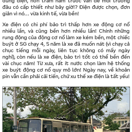
dùng điện, hơn trăm năm trước vấn đề môi trường
đâu có cấp thiết như bây giờ!? Điện được chọn, đơn
giản vì nó… vừa kinh tế, vừa bền!
Xe điện có chi phí bảo trì thấp hơn xe động cơ nổ
nhiều lần, và cũng bền hơn nhiều lần! Chính những
rung động của động cơ nổ làm xe kém bền, một chiếc
buýt ở SG chạy 4, 5 năm là xe đã muốn nát (vì chạy cả
chục tiếng mỗi ngày, liên tục không có mấy ngày
nghỉ), còn nếu là xe điện, bảo trì tốt có thể bền đến
vài chục năm! Từ xưa, rất ít nước chọn làm hệ thống
xe buýt động cơ nổ quy mô lớn! Ngày nay, về khoản
pin vẫn cần phải cải tiến, chứ xu thế xe điện là tất yếu!