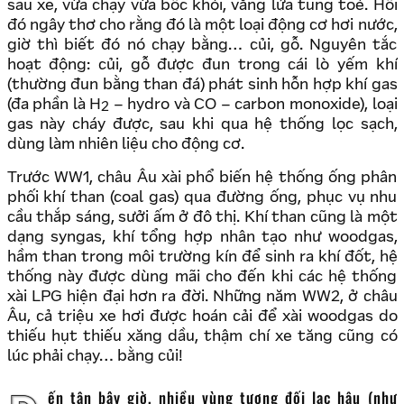
sau xe, vừa chạy vừa bốc khói, văng lửa tung toé. Hồi
đó ngây thơ cho rằng đó là một loại động cơ hơi nước,
giờ thì biết đó nó chạy bằng… củi, gỗ. Nguyên tắc
hoạt động: củi, gỗ được đun trong cái lò yếm khí
(thường đun bằng than đá) phát sinh hỗn hợp khí gas
(đa phần là H
– hydro và CO – carbon monoxide), loại
2
gas này cháy được, sau khi qua hệ thống lọc sạch,
dùng làm nhiên liệu cho động cơ.
Trước WW1, châu Âu xài phổ biến hệ thống ống phân
phối khí than (coal gas) qua đường ống, phục vụ nhu
cầu thắp sáng, sưởi ấm ở đô thị. Khí than cũng là một
dạng syngas, khí tổng hợp nhân tạo như woodgas,
hầm than trong môi trường kín để sinh ra khí đốt, hệ
thống này được dùng mãi cho đến khi các hệ thống
xài LPG hiện đại hơn ra đời. Những năm WW2, ở châu
Âu, cả triệu xe hơi được hoán cải để xài woodgas do
thiếu hụt thiếu xăng dầu, thậm chí xe tăng cũng có
lúc phải chạy… bằng củi!