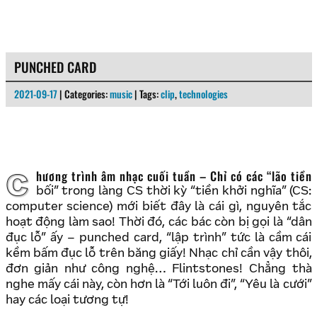
PUNCHED CARD
2021-09-17
| Categories:
music
| Tags:
clip
,
technologies
Chương trình âm nhạc cuối tuần – Chỉ có các “lão tiền
bối” trong làng CS thời kỳ “tiền khởi nghĩa” (CS:
computer science) mới biết đây là cái gì, nguyên tắc
hoạt động làm sao! Thời đó, các bác còn bị gọi là “dân
đục lỗ” ấy – punched card, “lập trình” tức là cầm cái
kềm bấm đục lỗ trên băng giấy! Nhạc chỉ cần vậy thôi,
đơn giản như công nghệ… Flintstones! Chẳng thà
nghe mấy cái này, còn hơn là “Tới luôn đi”, “Yêu là cưới”
hay các loại tương tự!