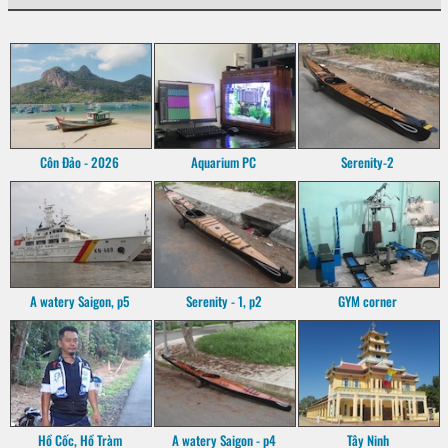
Côn Đảo - 2026
Aquarium PC
Serenity-2
A watery Saigon, p5
Serenity - 1, p2
GYM corner
Hồ Cốc, Hồ Tràm
A watery Saigon - p4
Tây Ninh