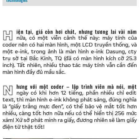
Hiện tại, giá còn hơi chát, nhưng tương lai vài năm
nữa, có một viễn cảnh thế này: máy tính của
coder nên có hai màn hình, một LCD truyền thống, và
một e-ink, trong ảnh là màn hình e-ink Dasung, cty
trụ sở tại Bắc Kinh, TQ (đã có màn hình kích cỡ 25.3
inch). Tất nhiên, nhiều thao tác máy tính vẫn cần đến
màn hình đầy đủ mầu sắc.
Nhưng với một coder – lập trình viên mà nói, một
ngày có khi hơn 12 tiếng, phần nhiều chỉ edit
text, thì màn hình e-ink không phát sáng, đúng nghĩa
là “giấy trắng mực đen”, có thể bảo vệ mắt tốt hơn
nhiều, càng tốt hơn nữa nếu có thể hiển thị 256 mức
xám! Xứ sở phát minh ra giấy, đương nhiên sẽ làm giấy
điện tử thật tốt!