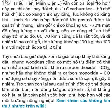
Đến tận bây giờ, nhiều vùng tương đối lạc hậu (như
Triều Tiên, Miến Điện…) vẫn còn xài loại “lò hơi”
này, xe chỉ cần thay đổi chút xíu ở carburetor – bộ chế
hoà khí, lúc có xăng thì chạy xăng, lúc không có xăng
thì… xách rìu vào rừng đốn củi! Khí gas có được từ
quá trình “nung, hầm gỗ” chỉ có khoảng 60 ~ 70% mật
độ năng lượng so với xăng, nên xe cũng chỉ có thể
chạy tới mức đó, 60, 70 kmh cũng đã là rất tốt, và dĩ
nhiên là hao củi, gỗ, ước lượng khoảng 100 kg cho 100
km với một chiếc xe tải 2 tấn!
Tuy chưa bao giờ được xem là giải pháp thay thế xăng
dầu, nhưng woodgas cũng có một số ưu điểm có thể
cân nhắc: quá trình đốt thải ra carbon dioxide – CO
,
2
nhưng hầu như không thải ra carbon monoxide – CO
như động cơ chạy xăng, nên được xem là sạch, ít gây ô
nhiễm. Tro than còn lại sau quá trình đốt có thể dùng
làm phân bón, nên đứng từ góc độ kinh tế, hệ thống
có hiệu suất toàn phần tốt hơn, phù hợp hơn với các
môi trường nông nghiệp!
Xem thêm các thông tin
ưu / nhược trên wiki!