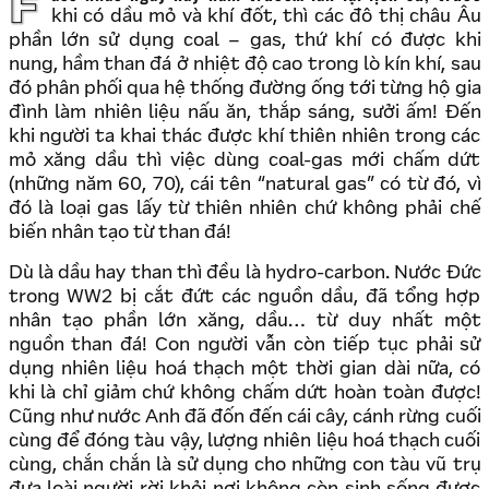
Face nhắc ngày này năm trước… lần lại lịch sử, trước
khi có dầu mỏ và khí đốt, thì các đô thị châu Âu
phần lớn sử dụng coal – gas, thứ khí có được khi
nung, hầm than đá ở nhiệt độ cao trong lò kín khí, sau
đó phân phối qua hệ thống đường ống tới từng hộ gia
đình làm nhiên liệu nấu ăn, thắp sáng, sưởi ấm! Đến
khi người ta khai thác được khí thiên nhiên trong các
mỏ xăng dầu thì việc dùng coal-gas mới chấm dứt
(những năm 60, 70), cái tên “natural gas” có từ đó, vì
đó là loại gas lấy từ thiên nhiên chứ không phải chế
biến nhân tạo từ than đá!
Dù là dầu hay than thì đều là hydro-carbon. Nước Đức
trong WW2 bị cắt đứt các nguồn dầu, đã tổng hợp
nhân tạo phần lớn xăng, dầu… từ duy nhất một
nguồn than đá! Con người vẫn còn tiếp tục phải sử
dụng nhiên liệu hoá thạch một thời gian dài nữa, có
khi là chỉ giảm chứ không chấm dứt hoàn toàn được!
Cũng như nước Anh đã đốn đến cái cây, cánh rừng cuối
cùng để đóng tàu vậy, lượng nhiên liệu hoá thạch cuối
cùng, chắn chắn là sử dụng cho những con tàu vũ trụ