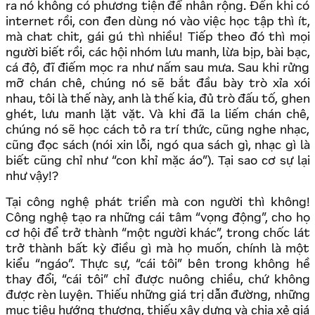
ra nó không có phương tiện để nhân rộng. Đến khi có
internet rồi, con đen dùng nó vào việc học tập thì ít,
mà chat chit, gái gú thì nhiều! Tiếp theo đó thì mọi
người biết rồi, các hội nhóm lưu manh, lừa bịp, bài bạc,
cá độ, đĩ điếm mọc ra như nấm sau mưa. Sau khi rửng
mỡ chán chê, chúng nó sẽ bắt đầu bày trò xỉa xói
nhau, tôi là thế này, anh là thế kia, đủ trò đấu tố, ghen
ghét, lưu manh lặt vặt. Và khi đã la liếm chán chê,
chúng nó sẽ học cách tỏ ra trí thức, cũng nghe nhạc,
cũng đọc sách (nói xin lỗi, ngó qua sách gì, nhạc gì là
biết cũng chỉ như “con khỉ mặc áo”). Tại sao cơ sự lại
như vậy!?
Tại công nghệ phát triển mà con người thì không!
Công nghệ tạo ra những cái tâm “vọng động”, cho họ
cơ hội để trở thành “một người khác”, trong chốc lát
trở thành bất kỳ điều gì mà họ muốn, chính là một
kiểu “ngáo”. Thực sự, “cái tôi” bên trong không hề
thay đổi, “cái tôi” chỉ được nuông chiều, chứ không
được rèn luyện. Thiếu những giá trị dẫn đường, những
mục tiêu hướng thượng, thiếu xây dựng và chia xẻ giá