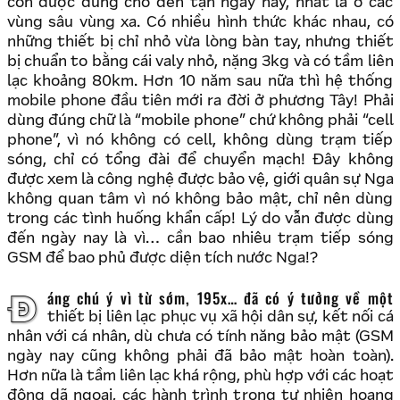
còn được dùng cho đến tận ngày nay, nhất là ở các
vùng sâu vùng xa. Có nhiều hình thức khác nhau, có
những thiết bị chỉ nhỏ vừa lòng bàn tay, nhưng thiết
bị chuẩn to bằng cái valy nhỏ, nặng 3kg và có tầm liên
lạc khoảng 80km. Hơn 10 năm sau nữa thì hệ thống
mobile phone đầu tiên mới ra đời ở phương Tây! Phải
dùng đúng chữ là “mobile phone” chứ không phải “cell
phone”, vì nó không có cell, không dùng trạm tiếp
sóng, chỉ có tổng đài để chuyển mạch! Đây không
được xem là công nghệ được bảo vệ, giới quân sự Nga
không quan tâm vì nó không bảo mật, chỉ nên dùng
trong các tình huống khẩn cấp! Lý do vẫn được dùng
đến ngày nay là vì… cần bao nhiêu trạm tiếp sóng
GSM để bao phủ được diện tích nước Nga!?
Đáng chú ý vì từ sớm, 195x… đã có ý tưởng về một
thiết bị liên lạc phục vụ xã hội dân sự, kết nối cá
nhân với cá nhân, dù chưa có tính năng bảo mật (GSM
ngày nay cũng không phải đã bảo mật hoàn toàn).
Hơn nữa là tầm liên lạc khá rộng, phù hợp với các hoạt
động dã ngoại, các hành trình trong tự nhiên hoang