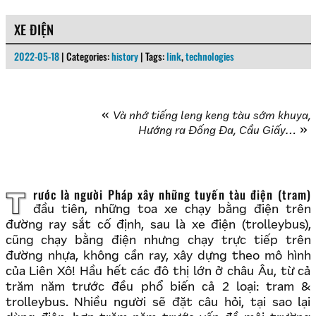
XE ĐIỆN
2022-05-18
| Categories:
history
| Tags:
link
,
technologies
Và nhớ tiếng leng keng tàu sớm khuya,
Hướng ra Đống Đa, Cầu Giấy…
Trước là người Pháp xây những tuyến tàu điện (tram)
đầu tiên, những toa xe chạy bằng điện trên
đường ray sắt cố định, sau là xe điện (trolleybus),
cũng chạy bằng điện nhưng chạy trực tiếp trên
đường nhựa, không cần ray, xây dựng theo mô hình
của Liên Xô! Hầu hết các đô thị lớn ở châu Âu, từ cả
trăm năm trước đều phổ biến cả 2 loại: tram &
trolleybus. Nhiều người sẽ đặt câu hỏi, tại sao lại