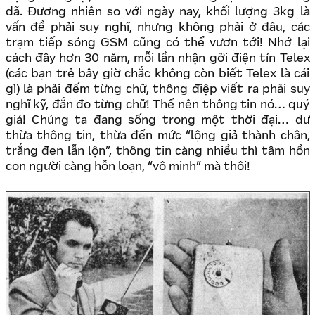
dã. Đương nhiên so với ngày nay, khối lượng 3kg là
vấn đề phải suy nghĩ, nhưng không phải ở đâu, các
trạm tiếp sóng GSM cũng có thể vươn tới! Nhớ lại
cách đây hơn 30 năm, mỗi lần nhận gởi điện tín Telex
(các bạn trẻ bây giờ chắc không còn biết Telex là cái
gì) là phải đếm từng chữ, thông điệp viết ra phải suy
nghĩ kỹ, đắn đo từng chữ! Thế nên thông tin nó… quý
giá! Chúng ta đang sống trong một thời đại… dư
thừa thông tin, thừa đến mức “lộng giả thành chân,
trắng đen lẫn lộn”, thông tin càng nhiều thì tâm hồn
con người càng hỗn loạn, “vô minh” mà thôi!