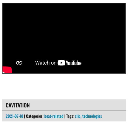
CAVITATION
2021-07-18
| Categories:
boat-related
| Tags:
clip
,
technologies