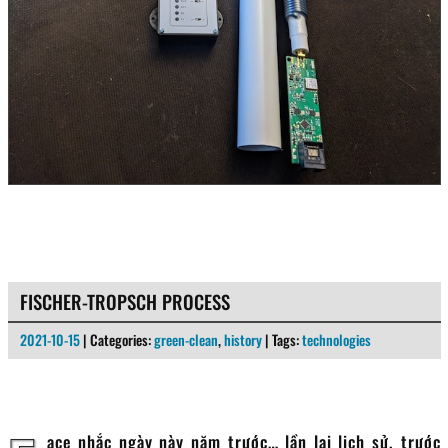
FISCHER-TROPSCH PROCESS
2021-10-15
| Categories:
green-clean
,
history
| Tags:
technologies