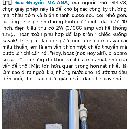
H
tàu thuyền MAIANA
, mã nguồn mở GPLV3,
chọn giấy phép này là để khó bị các công ty thương
mại thâu tóm và biến thành close-source! Nhỏ gọn,
cái ống trong hình đường kính cỡ 1 inch, dài dưới 10
inch, điện tiêu thụ cỡ 2W (0.1666 amp với hệ thống
12V)… hoàn toàn phù hợp để lắp trên 1 chiếc xuồng
kayak! Trong một con người luôn luôn có một vài cái
mâu thuẫn, em là em vẫn thích một chiếc thuyền mà
bước lên chỉ cần nói: “Hey, boat (not Hey Siri), prepare
to sail !” … nhưng đó thực ra chỉ là một mặt nhỏ của
vấn đề thôi! Mặt lớn hơn, quan trọng hơn rất nhiều là
làm sao đi ra ngoài kia, nhúng nước cho nó ướt từ đầu
đến cuối, theo cách đơn giản nhất, đáng tin cậy nhất!