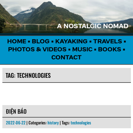
A NOSTALGIC NOMAD
HOME
•
BLOG
•
KAYAKING
•
TRAVELS
•
PHOTOS & VIDEOS
•
MUSIC
•
BOOKS
•
CONTACT
TAG:
TECHNOLOGIES
ĐIỆN BÁO
2022-06-22
| Categories:
history
| Tags:
technologies