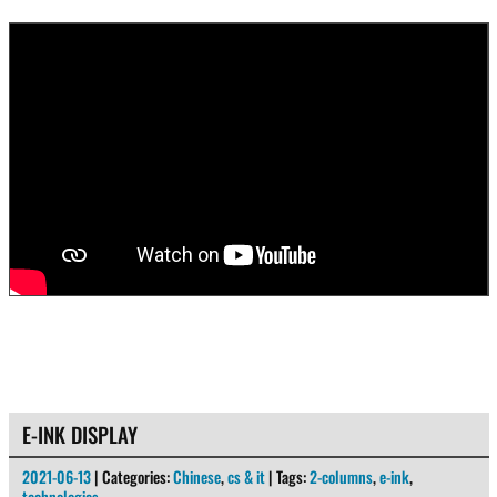
E-INK DISPLAY
2021-06-13
| Categories:
Chinese
,
cs & it
| Tags:
2-columns
,
e-ink
,
technologies