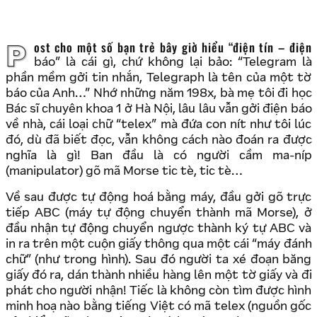
Post cho một số bạn trẻ bây giờ hiểu “điện tín – điện
báo” là cái gì, chứ không lại bảo: “Telegram là
phần mềm gởi tin nhắn, Telegraph là tên của một tờ
báo của Anh…” Nhớ những năm 198x, bà mẹ tôi đi học
Bác sĩ chuyên khoa 1 ở Hà Nội, lâu lâu vẫn gởi điện báo
về nhà, cái loại chữ “telex” mà đứa con nít như tôi lúc
đó, dù đã biết đọc, vẫn không cách nào đoán ra được
nghĩa là gì! Ban đầu là có người cầm ma-níp
(manipulator) gõ mã Morse tic tè, tic tè…
Về sau được tự động hoá bằng máy, đầu gởi gõ trực
tiếp ABC (máy tự động chuyển thành mã Morse), ở
đầu nhận tự động chuyển ngược thành ký tự ABC và
in ra trên một cuộn giấy thông qua một cái “máy đánh
chữ” (như trong hình). Sau đó người ta xé đoạn băng
giấy đó ra, dán thành nhiều hàng lên một tờ giấy và đi
phát cho người nhận! Tiếc là không còn tìm được hình
minh hoạ nào bằng tiếng Việt có mã telex (nguồn gốc