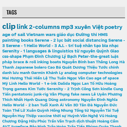
TAGS
clip
link
2-columns
mp3
xuyên Việt
poetry
age of sail
Vietnam wars
giáo dục
Đường thi
HMS
painting
books
Serene - 2
lục bát
social distancing
Serene -
3
Serene - 1
Hello World - 3
A.I. - trí tuệ nhân tạo
bìa nhạc
Serenity - 1
languages & linguistics
từ nguyên
Quỳnh Giao
css-shape
Phạm Đình Chương
Lý Bạch
Peter-the-great
luật
pháp
brace & roll
inking
boats
Nguyễn Bính
ban Thăng Long
Hà
Thanh
Japanese
bolero
Cao Bá Quát
Dương Thiệu Tước
chính
danh
lưu manh
Garmin
Khánh Ly
analog computer
technologies
Mai Hương
Thái Hiền
Lệ Thu
Tuấn Ngọc
Văn Cao
age of space
Mỹ Linh
Hello World - 1
e-ink
Dalida
Ngọc Lan
Tố Hữu
Hoàng
Trọng
games
Kim Tước
Serenity - 2
Trịnh Công Sơn
kindle
Cung
Tiến
pentatonic
junk-rig
Văn Phụng
fake news
Lê Uyên Phương
Thích Nhất Hạnh
Quang Dũng
astronomy
Nguyễn Đình Nghĩa
Hello World - 2
ban Tuổi Xanh
Ái Vân
3D
Tản Đà
Nguyễn Đức
Toàn
Thế Lữ
Xuân Quỳnh
Hồng Nhung
Tống từ
Nguyễn Tài Tuệ
Nguyễn Huy Thiệp
vaccine
thời sự
Huỳnh Văn Nghệ
Vũ Hoàng
Chương
Đặng Hữu Phúc
Trần Văn Trạch
dịch thuật
Hoàng Cầm
AVT
typeface
Bảo Ninh
Trần Hoàn
Trần Tiến
Phùng Quán
Thanh