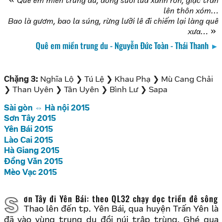
Quê em miền trung du, đồng suối lúa xanh rờn, giặc tràn
lên thôn xóm…
Bao là gươm, bao la súng, rừng lưỡi lê đi chiếm lại làng quê
xưa…
Quê em miền trung du - Nguyễn Đức Toàn - Thái Thanh
►
Chặng 3:
Nghĩa Lộ ❯ Tú Lệ ❯ Khau Phạ ❯ Mù Cang Chải
❯ Than Uyên ❯ Tân Uyên ❯ Bình Lư ❯ Sapa
Sài gòn ⇔ Hà nội 2015
Sơn Tây 2015
Yên Bái 2015
Lào Cai 2015
Hà Giang 2015
Đồng Văn 2015
Mèo Vạc 2015
Sơn Tây đi Yên Bái: theo QL32 chạy dọc triền đê sông
Thao lên đến tp. Yên Bái, qua huyện Trấn Yên là
đã vào vùng trung du đồi núi trập trùng. Ghé qua