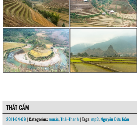
THẤT CẦM
2011-04-09
| Categories:
music
,
Thái-Thanh
| Tags:
mp3
,
Nguyễn Đức Toàn