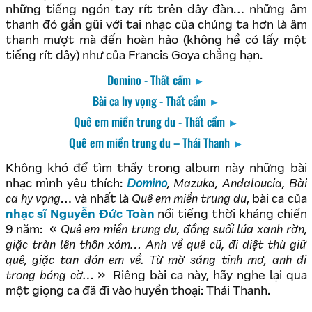
những tiếng ngón tay rít trên dây đàn… những âm
thanh đó gần gũi với tai nhạc của chúng ta hơn là âm
thanh mượt mà đến hoàn hảo (không hề có lấy một
tiếng rít dây) như của Francis Goya chẳng hạn.
Domino - Thất cầm
►
Bài ca hy vọng - Thất cầm
►
Quê em miền trung du - Thất cầm
►
Quê em miền trung du – Thái Thanh
►
Không khó để tìm thấy trong album này những bài
nhạc mình yêu thích:
Domino
, Mazuka, Andaloucia, Bài
ca hy vọng
… và nhất là
Quê em miền trung du
, bài ca của
nhạc sĩ Nguyễn Đức Toàn
nổi tiếng thời kháng chiến
9 năm:
Quê em miền trung du, đồng suối lúa xanh rờn,
giặc tràn lên thôn xóm… Anh về quê cũ, đi diệt thù giữ
quê, giặc tan đón em về. Từ mờ sáng tinh mơ, anh đi
trong bóng cờ…
Riêng bài ca này, hãy nghe lại qua
một giọng ca đã đi vào huyền thoại: Thái Thanh.