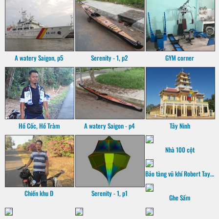
A watery Saigon, p5
Serenity - 1, p2
GYM corner
Hồ Cốc, Hồ Tràm
A watery Saigon - p4
Tây Ninh
Nhà 100 cột
Bảo tàng vũ khí Robert Taylor
Chiến khu D
Serenity - 1, p1
Ghe Sấm