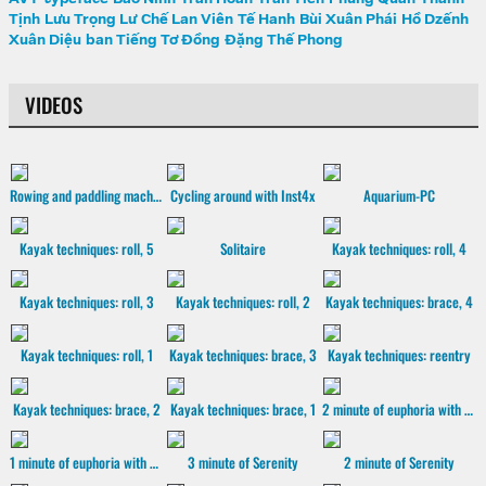
Tịnh
Lưu Trọng Lư
Chế Lan Viên
Tế Hanh
Bùi Xuân Phái
Hồ Dzếnh
Xuân Diệu
ban Tiếng Tơ Đồng
Đặng Thế Phong
VIDEOS
Rowing and paddling machine
Cycling around with Inst4x
Aquarium-PC
Kayak techniques: roll, 5
Solitaire
Kayak techniques: roll, 4
Kayak techniques: roll, 3
Kayak techniques: roll, 2
Kayak techniques: brace, 4
Kayak techniques: roll, 1
Kayak techniques: brace, 3
Kayak techniques: reentry
Kayak techniques: brace, 2
Kayak techniques: brace, 1
2 minute of euphoria with Serenity
1 minute of euphoria with Serenity
3 minute of Serenity
2 minute of Serenity