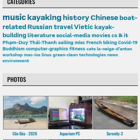
CATEGORIES
music
kayaking
history
Chinese
boat-
related
Russian
travel
Vietic
kayak-
building
literature
social-media
movies
cs & it
Phạm-Duy
Thái-Thanh
sailing
misc
French
biking
Covid-19
Buddhism
computer-graphics
fitness
cats
la-neige-d'antan
workshop
mac-ios
linux
green-clean
technologies
news
environment
PHOTOS
Côn Đảo - 2026
Aquarium PC
Serenity-2