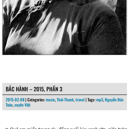
BẮC HÀNH – 2015, PHẦN 3
2015-02-08
| Categories:
music
,
Thái-Thanh
,
travel
| Tags:
mp3
,
Nguyễn Đức
Toàn
,
xuyên Việt