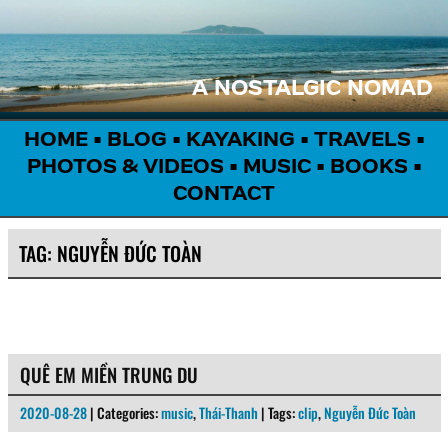
A NOSTALGIC NOMAD
HOME
•
BLOG
•
KAYAKING
•
TRAVELS
•
PHOTOS & VIDEOS
•
MUSIC
•
BOOKS
•
CONTACT
TAG:
NGUYỄN ĐỨC TOÀN
QUÊ EM MIỀN TRUNG DU
2020-08-28
| Categories:
music
,
Thái-Thanh
| Tags:
clip
,
Nguyễn Đức Toàn