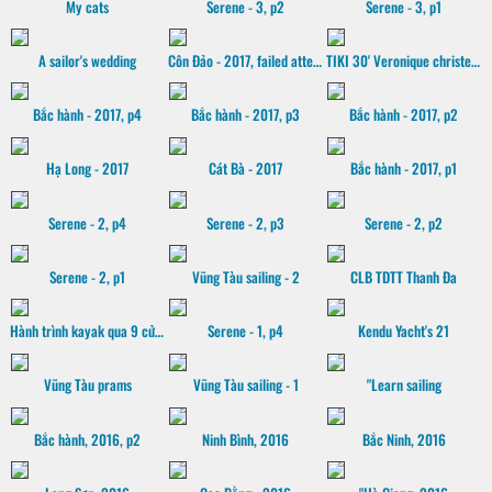
My cats
Serene - 3, p2
Serene - 3, p1
A sailor's wedding
Côn Đảo - 2017, failed attempt
TIKI 30' Veronique christening
Bắc hành - 2017, p4
Bắc hành - 2017, p3
Bắc hành - 2017, p2
Hạ Long - 2017
Cát Bà - 2017
Bắc hành - 2017, p1
Serene - 2, p4
Serene - 2, p3
Serene - 2, p2
Serene - 2, p1
Vũng Tàu sailing - 2
CLB TDTT Thanh Đa
Hành trình kayak qua 9 cửa sông Mekong, 2016
Serene - 1, p4
Kendu Yacht's 21
Vũng Tàu prams
Vũng Tàu sailing - 1
"Learn sailing
Bắc hành, 2016, p2
Ninh Bình, 2016
Bắc Ninh, 2016