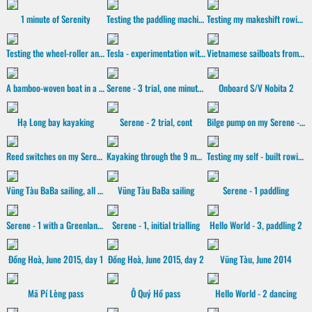
1 minute of Serenity
Testing the paddling machine
Testing my makeshift rowing machine
Testing the wheel-roller and the sliding rails
Tesla - experimentation with Core Animation
Vietnamese sailboats from the old days
A bamboo-woven boat in a gold-plated sunset
Serene - 3 trial, one minute of paddling
Onboard S/V Nobita 2
Hạ Long bay kayaking
Serene - 2 trial, cont
Bilge pump on my Serene - 2 kayak
Reed switches on my Serene - 2 kayak
Kayaking through the 9 mouths of the Mekong river
Testing my self - built rowing machine
Vũng Tàu BaBa sailing, all sails hoisted
Vũng Tàu BaBa sailing
Serene - 1 paddling
Serene - 1 with a Greenland paddle
Serene - 1, initial trialling
Hello World - 3, paddling 2
Đồng Hoà, June 2015, day 1
Đồng Hoà, June 2015, day 2
Vũng Tàu, June 2014
Mã Pí Lèng pass
Ô Quý Hồ pass
Hello World - 2 dancing