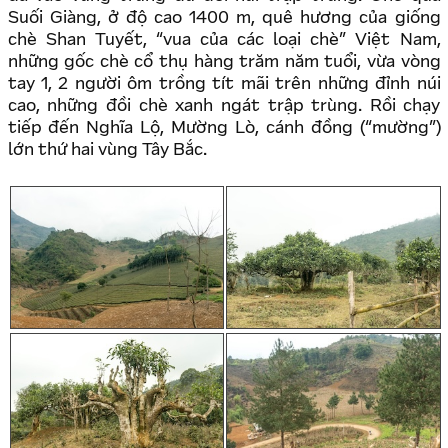
Suối Giàng, ở độ cao 1400 m, quê hương của giống
chè Shan Tuyết, “vua của các loại chè” Việt Nam,
những gốc chè cổ thụ hàng trăm năm tuổi, vừa vòng
tay 1, 2 người ôm trồng tít mãi trên những đỉnh núi
cao, những đồi chè xanh ngát trập trùng. Rồi chạy
tiếp đến Nghĩa Lộ, Mường Lò, cánh đồng (“mường”)
lớn thứ hai vùng Tây Bắc.