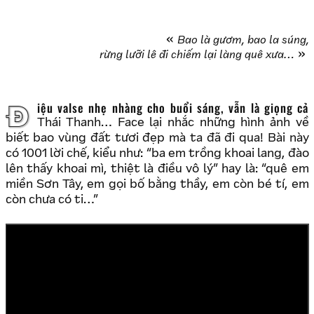
Bao là gươm, bao la súng,
rừng lưỡi lê đi chiếm lại làng quê xưa…
Điệu valse nhẹ nhàng cho buổi sáng, vẫn là giọng cả
Thái Thanh… Face lại nhắc những hình ảnh về
biết bao vùng đất tươi đẹp mà ta đã đi qua! Bài này
có 1001 lời chế, kiểu như: “ba em trồng khoai lang, đào
lên thấy khoai mì, thiệt là điều vô lý” hay là: “quê em
miền Sơn Tây, em gọi bố bằng thầy, em còn bé tí, em
còn chưa có ti…”