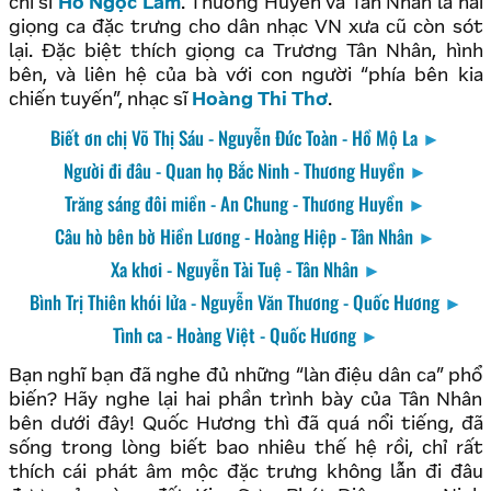
chí sĩ
Hồ Ngọc Lãm
. Thương Huyền và Tân Nhân là hai
giọng ca đặc trưng cho dân nhạc VN xưa cũ còn sót
lại. Đặc biệt thích giọng ca Trương Tân Nhân, hình
bên, và liên hệ của bà với con người “phía bên kia
chiến tuyến”, nhạc sĩ
Hoàng Thi Thơ
.
Biết ơn chị Võ Thị Sáu - Nguyễn Đức Toàn - Hồ Mộ La
►
Người đi đâu - Quan họ Bắc Ninh - Thương Huyền
►
Trăng sáng đôi miền - An Chung - Thương Huyền
►
Câu hò bên bờ Hiền Lương - Hoàng Hiệp - Tân Nhân
►
Xa khơi - Nguyễn Tài Tuệ - Tân Nhân
►
Bình Trị Thiên khói lửa - Nguyễn Văn Thương - Quốc Hương
►
Tình ca - Hoàng Việt - Quốc Hương
►
Bạn nghĩ bạn đã nghe đủ những “làn điệu dân ca” phổ
biến? Hãy nghe lại hai phần trình bày của Tân Nhân
bên dưới đây! Quốc Hương thì đã quá nổi tiếng, đã
sống trong lòng biết bao nhiêu thế hệ rồi, chỉ rất
thích cái phát âm mộc đặc trưng không lẫn đi đâu