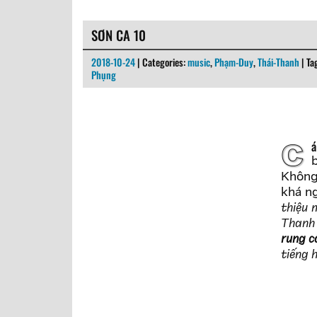
SƠN CA 10
2018-10-24
| Categories:
music
,
Phạm-Duy
,
Thái-Thanh
| Ta
Phụng
C
b
Không 
khá ng
thiệu 
Thanh 
rung c
tiếng 