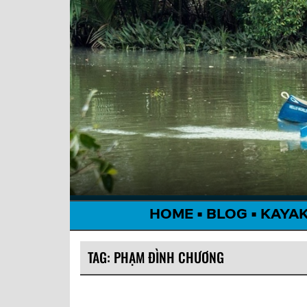
HOME
•
BLOG
•
KAYA
TAG:
PHẠM ĐÌNH CHƯƠNG