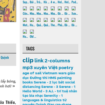
Sapa - 2014
Bái Đính - 2014
Tràng An - 2014
Hà Nội - 2014
A watery Saigon, p1
Hello World - 1, p2
Hello World - 1, p1
Paddling & Fishing
Côn Đảo - 2013
Nha Trang 2013 - Hòn Bà
Nha Trang 2013 - Oceanographic museum
Nha Trang 2013 - VinPearl
Nha Trang 2013
Đà Lạt 2013 - Architecture
Đà Lạt 2013
Xưng wedding
Mother
Huế 2013
Quảng Trị 2013
Quảng Bình 2013
The Paradise cave
Phú Quốc 2006
Đà Lạt 2005
Đà Lạt 2004
Huế pix - film scans
Old Huế pictures
TAGS
,
Quỳnh
clip
link
2-columns
mp3
xuyên Việt
poetry
age of sail
Vietnam wars
giáo
dục
Đường thi
HMS
painting
 lấy bóng,
books
Serene - 2
lục bát
social
nh hơi!
distancing
Serene - 3
Serene - 1
Hello World - 3
A.I. - trí tuệ nhân
tạo
bìa nhạc
Serenity - 1
languages & linguistics
từ