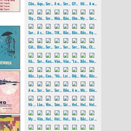
Côn Đảo - 2026
Aquarium PC
Serenity-2
A watery Saigon, p5
Serenity - 1, p2
GYM corner
Hồ Cốc, Hồ Tràm
A watery Saigon - p4
Tây Ninh
Chiến khu D
Serenity - 1, p1
Nhà 100 cột
Bảo tàng vũ khí Robert Taylor
Ghe Sấm
My cats
Serene - 3, p2
Serene - 3, p1
A sailor's wedding
Côn Đảo - 2017, failed attempt
TIKI 30' Veronique christening
Bắc hành - 2017, p4
Bắc hành - 2017, p3
Bắc hành - 2017, p2
Hạ Long - 2017
Cát Bà - 2017
Bắc hành - 2017, p1
Serene - 2, p4
Serene - 2, p3
Serene - 2, p2
Serene - 2, p1
Vũng Tàu sailing - 2
CLB TDTT Thanh Đa
Hành trình kayak qua 9 cửa sông Mekong, 2016
Serene - 1, p4
Kendu Yacht's 21
Vũng Tàu prams
Vũng Tàu sailing - 1
"Learn sailing
Bắc hành, 2016, p2
Ninh Bình, 2016
Bắc Ninh, 2016
Lạng Sơn, 2016
Cao Bằng - 2016
"Hà Giang, 2016
Lai Châu, 2016
Điện Biên 2016
Mai Châu, Mộc Châu 2016
Bắc hành, 2016, p1
A watery Saigon, p3
Serene - 1, p3
Serene - 1, p2
Serene - 1, p1
Đồng Hoà, 2015
A watery Saigon, p2
Mèo Vạc, 2015
Đồng Văn, 2015
Hà Giang, 2015
Lào Cai, 2015
Yên Bái, 2015
Sơn Tây, 2015
Sài gòn <=> Hà nội, 2015
Hello World - 3, p3
Hello World - 3, p2
Hello World - 3, p1
My woodworking workshop
Vũng Tàu, 2014
Hello World - 1 & 2
Hello World - 2, p2
Hello World - 2, p1
Hà Giang - 2014
Bắc Hà - 2014
Lai Châu - 2014