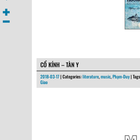
CỔ KÍNH – TÀN Y
2018-03-17
| Categories:
literature
,
music
,
Phạm-Duy
| Tag
Giao
Một bài thơ cổ, tương truyền là của Ôn Như hầu – Nguyễn Gia Thiều,