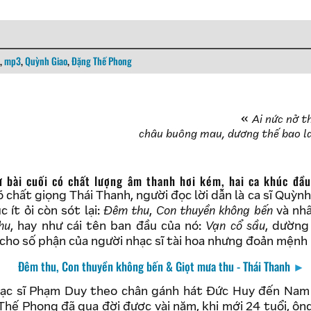
,
mp3
,
Quỳnh Giao
,
Đặng Thế Phong
Ai nức nở t
châu buông mau, dương thế bao l
õ chất giọng Thái Thanh, người đọc lời dẫn là ca sĩ Quỳnh
c ít ỏi còn sót lại:
Đêm thu
,
Con thuyền không bến
và nhấ
hu
, hay như cái tên ban đầu của nó:
Vạn cổ sầu
, dường
cho số phận của người nhạc sĩ tài hoa nhưng đoản mệnh 
Đêm thu, Con thuyền không bến & Giọt mưa thu - Thái Thanh
►
hạc sĩ Phạm Duy theo chân gánh hát Đức Huy đến Nam 
hế Phong đã qua đời được vài năm, khi mới 24 tuổi, ông