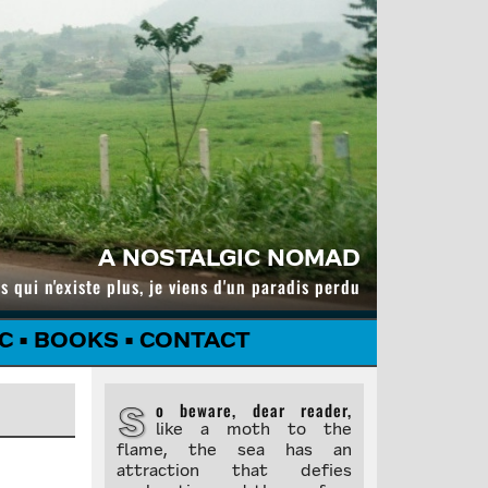
A NOSTALGIC NOMAD
s qui n'existe plus, je viens d'un paradis perdu
C
•
BOOKS
•
CONTACT
So beware, dear reader,
like a moth to the
flame, the sea has an
attraction that defies