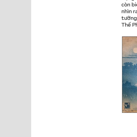
còn bi
nhìn r
tưởng
Thế 