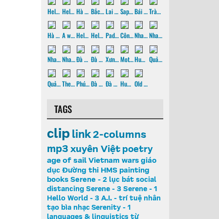
Hello World - 2, p2
Hello World - 2, p1
Hà Giang - 2014
Bắc Hà - 2014
Lai Châu - 2014
Sapa - 2014
Bái Đính - 2014
Tràng An - 2014
Hà Nội - 2014
A watery Saigon, p1
Hello World - 1, p2
Hello World - 1, p1
Paddling & Fishing
Côn Đảo - 2013
Nha Trang 2013 - Hòn Bà
Nha Trang 2013 - Oceanographic museum
Nha Trang 2013 - VinPearl
Nha Trang 2013
Đà Lạt 2013 - Architecture
Đà Lạt 2013
Xưng wedding
Mother
Huế 2013
Quảng Trị 2013
Quảng Bình 2013
The Paradise cave
Phú Quốc 2006
Đà Lạt 2005
Đà Lạt 2004
Huế pix - film scans
Old Huế pictures
TAGS
clip
link
2-columns
mp3
xuyên Việt
poetry
age of sail
Vietnam wars
giáo
dục
Đường thi
HMS
painting
books
Serene - 2
lục bát
social
distancing
Serene - 3
Serene - 1
Hello World - 3
A.I. - trí tuệ nhân
tạo
bìa nhạc
Serenity - 1
languages & linguistics
từ