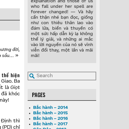
explanation and those of us
who fall under her spell are
forever changed! — Và hãy
cẩn thận nhé bạn đọc, giống
như con thiêu thân lao vào
đám lửa, biển và thuyền có
một sức hấp dẫn kỳ lạ không
thể lý giải, và những ai mắc
vào lời nguyền của nó sẽ vĩnh
hương đời,
viễn đổi thay, một lần và mãi
a sầu…
mãi!
 Giao. Ba
t là
Giọt
PAGES
 đã khóc
này!
Bắc hành – 2014
Bắc hành – 2015
Bắc hành – 2016
Định thì
Bắc hành – 2017
 (PD) chỉ