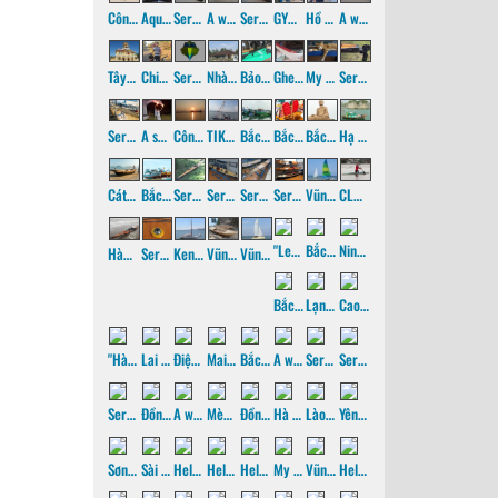
Côn Đảo - 2026
Aquarium PC
Serenity-2
A watery Saigon, p5
Serenity - 1, p2
GYM corner
Hồ Cốc, Hồ Tràm
A watery Saigon - p4
Tây Ninh
Chiến khu D
Serenity - 1, p1
Nhà 100 cột
Bảo tàng vũ khí Robert Taylor
Ghe Sấm
My cats
Serene - 3, p2
Serene - 3, p1
A sailor's wedding
Côn Đảo - 2017, failed attempt
TIKI 30' Veronique christening
Bắc hành - 2017, p4
Bắc hành - 2017, p3
Bắc hành - 2017, p2
Hạ Long - 2017
Cát Bà - 2017
Bắc hành - 2017, p1
Serene - 2, p4
Serene - 2, p3
Serene - 2, p2
Serene - 2, p1
Vũng Tàu sailing - 2
CLB TDTT Thanh Đa
"Learn sailing
Bắc hành, 2016, p2
Ninh Bình, 2016
Hành trình kayak qua 9 cửa sông Mekong, 2016
Serene - 1, p4
Kendu Yacht's 21
Vũng Tàu prams
Vũng Tàu sailing - 1
Bắc Ninh, 2016
Lạng Sơn, 2016
Cao Bằng - 2016
"Hà Giang, 2016
Lai Châu, 2016
Điện Biên 2016
Mai Châu, Mộc Châu 2016
Bắc hành, 2016, p1
A watery Saigon, p3
Serene - 1, p3
Serene - 1, p2
Serene - 1, p1
Đồng Hoà, 2015
A watery Saigon, p2
Mèo Vạc, 2015
Đồng Văn, 2015
Hà Giang, 2015
Lào Cai, 2015
Yên Bái, 2015
Sơn Tây, 2015
Sài gòn <=> Hà nội, 2015
Hello World - 3, p3
Hello World - 3, p2
Hello World - 3, p1
My woodworking workshop
Vũng Tàu, 2014
Hello World - 1 & 2