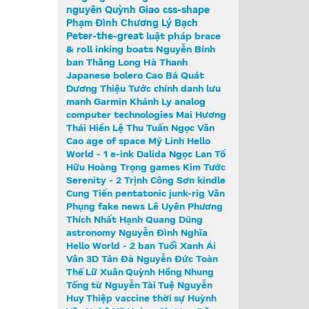
nguyên
Quỳnh Giao
css-shape
Phạm Đình Chương
Lý Bạch
Peter-the-great
luật pháp
brace
& roll
inking
boats
Nguyễn Bính
ban Thăng Long
Hà Thanh
Japanese
bolero
Cao Bá Quát
Dương Thiệu Tước
chính danh
lưu
manh
Garmin
Khánh Ly
analog
computer
technologies
Mai Hương
Thái Hiền
Lệ Thu
Tuấn Ngọc
Văn
Cao
age of space
Mỹ Linh
Hello
World - 1
e-ink
Dalida
Ngọc Lan
Tố
Hữu
Hoàng Trọng
games
Kim Tước
Serenity - 2
Trịnh Công Sơn
kindle
Cung Tiến
pentatonic
junk-rig
Văn
Phụng
fake news
Lê Uyên Phương
Thích Nhất Hạnh
Quang Dũng
astronomy
Nguyễn Đình Nghĩa
Hello World - 2
ban Tuổi Xanh
Ái
Vân
3D
Tản Đà
Nguyễn Đức Toàn
Thế Lữ
Xuân Quỳnh
Hồng Nhung
Tống từ
Nguyễn Tài Tuệ
Nguyễn
Huy Thiệp
vaccine
thời sự
Huỳnh