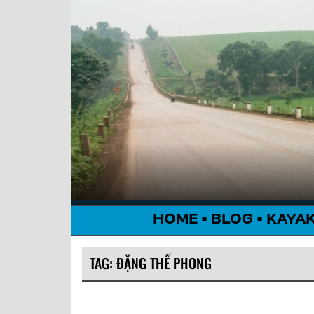
HOME
•
BLOG
•
KAYA
TAG:
ĐẶNG THẾ PHONG