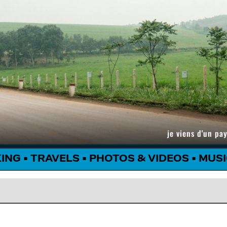
je viens d'un pay
KING
•
TRAVELS
•
PHOTOS & VIDEOS
•
MUSI