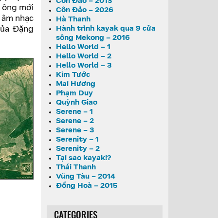
Côn Đảo – 2013
ó ông mới
Côn Đảo – 2026
i âm nhạc
Hà Thanh
Hành trình kayak qua 9 cửa
của Đặng
sông Mekong – 2016
Hello World – 1
Hello World – 2
Hello World – 3
Kim Tước
Mai Hương
Phạm Duy
Quỳnh Giao
Serene – 1
Serene – 2
Serene – 3
Serenity – 1
Serenity – 2
Tại sao kayak!?
Thái Thanh
Vũng Tàu – 2014
Đồng Hoà – 2015
CATEGORIES