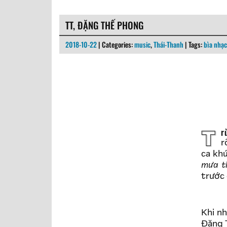
TT, ĐẶNG THẾ PHONG
2018-10-22
| Categories:
music
,
Thái-Thanh
| Tags:
bìa nhạc
Trừ bài cuối có chất lượng âm thanh hơi kém, hai ca khúc đầu thể hiện
r
ca khú
mưa t
trước 
Khi n
Đặng T