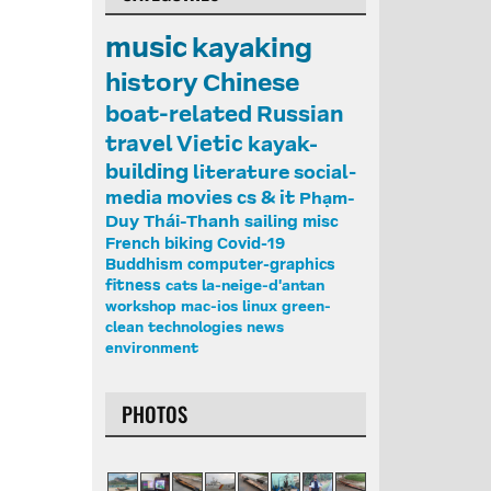
music
kayaking
history
Chinese
boat-related
Russian
travel
Vietic
kayak-
building
literature
social-
media
movies
cs & it
Phạm-
Duy
Thái-Thanh
sailing
misc
French
biking
Covid-19
Buddhism
computer-graphics
fitness
cats
la-neige-d'antan
workshop
mac-ios
linux
green-
clean
technologies
news
environment
PHOTOS