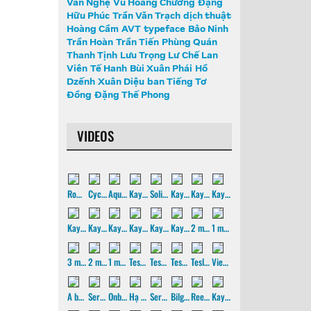
Văn Nghệ
Vũ Hoàng Chương
Đặng
Hữu Phúc
Trần Văn Trạch
dịch thuật
Hoàng Cầm
AVT
typeface
Bảo Ninh
Trần Hoàn
Trần Tiến
Phùng Quán
Thanh Tịnh
Lưu Trọng Lư
Chế Lan
Viên
Tế Hanh
Bùi Xuân Phái
Hồ
Dzếnh
Xuân Diệu
ban Tiếng Tơ
Đồng
Đặng Thế Phong
VIDEOS
Rowing and paddling machine
Cycling around with Inst4x
Aquarium-PC
Kayak techniques: roll, 5
Solitaire
Kayak techniques: roll, 4
Kayak techniques: roll, 3
Kayak techniques: roll, 2
Kayak techniques: brace, 4
Kayak techniques: roll, 1
Kayak techniques: brace, 3
Kayak techniques: reentry
Kayak techniques: brace, 2
Kayak techniques: brace, 1
2 minute of euphoria with Serenity
1 minute of euphoria with Serenity
3 minute of Serenity
2 minute of Serenity
1 minute of Serenity
Testing the paddling machine
Testing my makeshift rowing machine
Testing the wheel-roller and the sliding rails
Tesla - experimentation with Core Animation
Vietnamese sailboats from the old days
A bamboo-woven boat in a gold-plated sunset
Serene - 3 trial, one minute of paddling
Onboard S/V Nobita 2
Hạ Long bay kayaking
Serene - 2 trial, cont
Bilge pump on my Serene - 2 kayak
Reed switches on my Serene - 2 kayak
Kayaking through the 9 mouths of the Mekong river