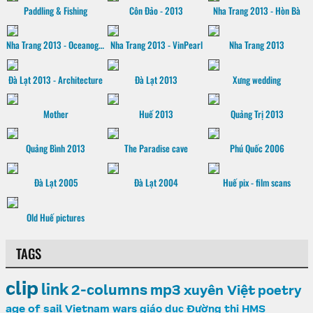
Paddling & Fishing
Côn Đảo - 2013
Nha Trang 2013 - Hòn Bà
Nha Trang 2013 - Oceanographic museum
Nha Trang 2013 - VinPearl
Nha Trang 2013
Đà Lạt 2013 - Architecture
Đà Lạt 2013
Xưng wedding
Mother
Huế 2013
Quảng Trị 2013
Quảng Bình 2013
The Paradise cave
Phú Quốc 2006
Đà Lạt 2005
Đà Lạt 2004
Huế pix - film scans
Old Huế pictures
TAGS
clip
link
2-columns
mp3
xuyên Việt
poetry
age of sail
Vietnam wars
giáo dục
Đường thi
HMS