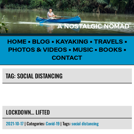
A NOSTALGIC NOMAD
HOME
•
BLOG
•
KAYAKING
•
TRAVELS
•
PHOTOS & VIDEOS
•
MUSIC
•
BOOKS
•
CONTACT
TAG:
SOCIAL DISTANCING
LOCKDOWN… LIFTED
2021-10-17
| Categories:
Covid-19
| Tags:
social distancing