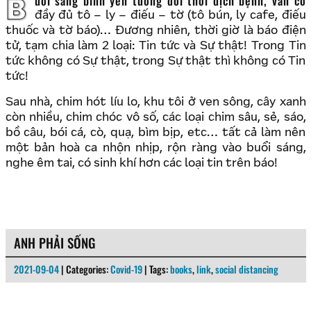
Buổi sáng bình yên tương đối thời dịch bệnh, vẫn có
đầy đủ tô – ly – điếu – tờ (tô bún, ly cafe, điếu
thuốc và tờ báo)… Đương nhiên, thời giờ là báo điện
tử, tạm chia làm 2 loại: Tin tức và Sự thật! Trong Tin
tức không có Sự thật, trong Sự thật thì không có Tin
tức!
Sau nhà, chim hót líu lo, khu tôi ở ven sông, cây xanh
còn nhiều, chim chóc vô số, các loại chim sâu, sẻ, sáo,
bồ câu, bói cá, cò, quạ, bìm bịp, etc… tất cả làm nên
một bản hoà ca nhộn nhịp, rộn ràng vào buổi sáng,
nghe êm tai, có sinh khí hơn các loại tin trên báo!
ANH PHẢI SỐNG
2021-09-04
| Categories:
Covid-19
| Tags:
books
,
link
,
social distancing