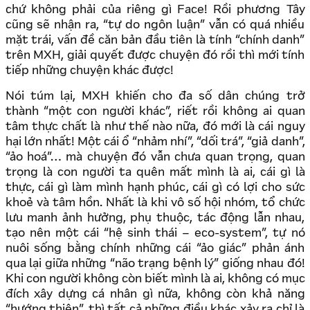
chứ không phải của riêng gì Face! Rồi phương Tây
cũng sẽ nhận ra, “tự do ngôn luận” vẫn có quá nhiều
mặt trái, vấn đề căn bản đầu tiên là tính “chính danh”
trên MXH, giải quyết được chuyện đó rồi thì mới tính
tiếp những chuyện khác được!
Nói túm lại, MXH khiến cho đa số dân chúng trở
thành “một con người khác”, riết rồi không ai quan
tâm thực chất là như thế nào nữa, đó mới là cái nguy
hại lớn nhất! Một cái ổ “nhảm nhí”, “dối trá”, “giả danh”,
“ảo hoá”… mà chuyện đó vẫn chưa quan trọng, quan
trọng là con người ta quên mất mình là ai, cái gì là
thực, cái gì làm mình hạnh phúc, cái gì có lợi cho sức
khoẻ và tâm hồn. Nhất là khi vô số hội nhóm, tổ chức
lưu manh ảnh hưởng, phụ thuộc, tác động lẫn nhau,
tạo nên một cái “hệ sinh thái – eco-system”, tự nó
nuôi sống bằng chính những cái “ảo giác” phản ánh
qua lại giữa những “não trạng bệnh lý” giống nhau đó!
Khi con người không còn biết mình là ai, không có mục
đích xây dựng cá nhân gì nữa, không còn khả năng
“hướng thiện”, thì tất cả những điều khác xảy ra chỉ là