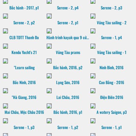
Bắc hành - 2017, p1
Serene - 2, p4
Serene - 2, p3
Serene - 2, p2
Serene - 2, p1
Vũng Tàu sailing - 2
CLB TDTT Thanh Đa
Hành trình kayak qua 9 cửa sông Mekong, 2016
Serene - 1, p4
Kendu Yacht's 21
Vũng Tàu prams
Vũng Tàu sailing - 1
"Learn sailing
Bắc hành, 2016, p2
Ninh Bình, 2016
Bắc Ninh, 2016
Lạng Sơn, 2016
Cao Bằng - 2016
"Hà Giang, 2016
Lai Châu, 2016
Điện Biên 2016
Mai Châu, Mộc Châu 2016
Bắc hành, 2016, p1
A watery Saigon, p3
Serene - 1, p3
Serene - 1, p2
Serene - 1, p1