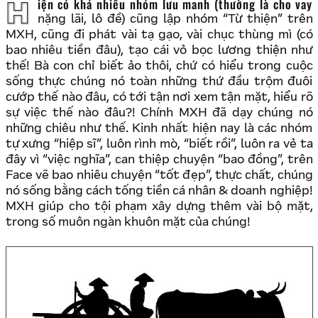
Hiện có khá nhiều nhóm lưu manh (thường là cho vay
nặng lãi, lô đề) cũng lập nhóm “Từ thiện” trên
MXH, cũng đi phát vài tạ gạo, vài chục thùng mì (có
bao nhiêu tiền đâu), tạo cái vỏ bọc lương thiện như
thế! Bà con chỉ biết ảo thôi, chứ có hiểu trong cuộc
sống thực chúng nó toàn những thứ đầu trộm đuôi
cướp thế nào đâu, có tới tận nơi xem tận mặt, hiểu rõ
sự việc thế nào đâu?! Chính MXH đã dạy chúng nó
những chiêu như thế. Kinh nhất hiện nay là các nhóm
tự xưng “hiệp sĩ”, luôn rình mò, “biết rồi”, luôn ra vẻ ta
đây vì “việc nghĩa”, can thiệp chuyện “bao đồng”, trên
Face vẽ bao nhiêu chuyện “tốt đẹp”, thực chất, chúng
nó sống bằng cách tống tiền cá nhân & doanh nghiệp!
MXH giúp cho tội phạm xây dựng thêm vài bộ mặt,
trong số muôn ngàn khuôn mặt của chúng!