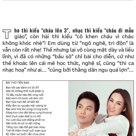
Thơ thì kiểu “cháu lên 3”, nhạc thì kiểu “cháu đi mẫu
giáo”, còn hài thì kiểu “cô khen cháu vì cháu
không khóc nhè”! Em dùng từ “ngô nghê, trì độn” là
vẫn còn rất nhẹ! Thế nhưng lại vô cùng mặt dày và liều
lĩnh, vì đã có những “bầu sô” chỉ bài cho diễn, cứ như
thế khoác lên cái mẽ học thức, nghệ sĩ, cũng “thi ca
nhạc hoạ” như ai… “cũng bởi thằng dân ngu quá lợn”…