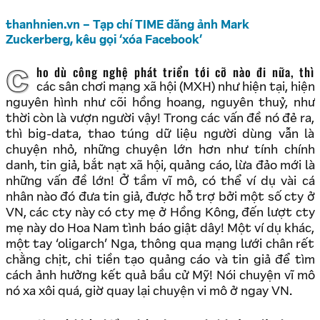
thanhnien.vn – Tạp chí TIME đăng ảnh Mark
Zuckerberg, kêu gọi ‘xóa Facebook’
Cho dù công nghệ phát triển tới cỡ nào đi nữa, thì
các sân chơi mạng xã hội (MXH) như hiện tại, hiện
nguyên hình như cõi hồng hoang, nguyên thuỷ, như
thời còn là vượn người vậy! Trong các vấn đề nó đẻ ra,
thì big-data, thao túng dữ liệu người dùng vẫn là
chuyện nhỏ, những chuyện lớn hơn như tính chính
danh, tin giả, bắt nạt xã hội, quảng cáo, lừa đảo mới là
những vấn đề lớn! Ở tầm vĩ mô, có thể ví dụ vài cá
nhân nào đó đưa tin giả, được hỗ trợ bởi một số cty ở
VN, các cty này có cty mẹ ở Hồng Kông, đến lượt cty
mẹ này do Hoa Nam tình báo giật dây! Một ví dụ khác,
một tay ‘oligarch’ Nga, thông qua mạng lưới chân rết
chằng chịt, chi tiền tạo quảng cáo và tin giả để tìm
cách ảnh hưởng kết quả bầu cử Mỹ! Nói chuyện vĩ mô
nó xa xôi quá, giờ quay lại chuyện vi mô ở ngay VN.