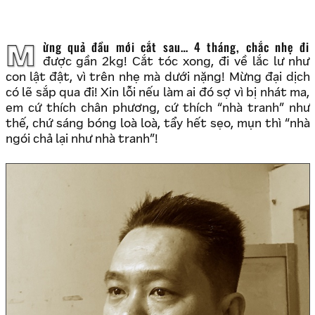
Mừng quả đầu mới cắt sau… 4 tháng, chắc nhẹ đi
được gần 2kg! Cắt tóc xong, đi về lắc lư như
con lật đật, vì trên nhẹ mà dưới nặng! Mừng đại dịch
có lẽ sắp qua đi! Xin lỗi nếu làm ai đó sợ vì bị nhát ma,
em cứ thích chân phương, cứ thích “nhà tranh” như
thế, chứ sáng bóng loà loà, tẩy hết sẹo, mụn thì “nhà
ngói chả lại như nhà tranh”!