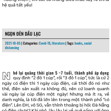
hệ quả tất yếu!
NGỌN ĐÈN DẦU LẠC
2021-10-05
| Categories:
Covid-19
,
literature
| Tags:
books
,
social
distancing
Nhớ lại quãng thời gian 5 ~7 tuổi, thành phố áp dụng
quy định “2 đỏ 1 cúp”, rồi “3 đỏ 1 cúp”, tức là cứ 2
ngày có điện thì 1 ngày cúp điện, cái thời đó nó như
thế, điện sản xuất ra không đủ, nên cứ loanh quanh
vài ngày lại cúp điện một ngày! Nhưng mà ít ra, về
danh nghĩa, là tôi đã lớn lên trong một thành phố “có
điện”. Lên ĐH, vô SG, vẫn thỉnh thoảng bị hỏi: Đà Nẵng
có điện chưa!? Khi nhỏ, lâu lâu lại về quê sống với ông