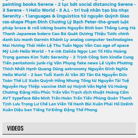
painting
books
Serene - 2
lục bát
social distancing
Serene -
3
Serene - 1
Hello World - 3
A.I. - trí tuệ nhân tạo
bìa nhạc
Serenity - 1
languages & linguistics
từ nguyên
Quỳnh Giao
css-shape
Phạm Đình Chương
Lý Bạch
Peter-the-great
luật
pháp
brace & roll
inking
boats
Nguyễn Bính
ban Thăng Long
Hà
Thanh
Japanese
bolero
Cao Bá Quát
Dương Thiệu Tước
chính
danh
lưu manh
Garmin
Khánh Ly
analog computer
technologies
Mai Hương
Thái Hiền
Lệ Thu
Tuấn Ngọc
Văn Cao
age of space
Mỹ Linh
Hello World - 1
e-ink
Dalida
Ngọc Lan
Tố Hữu
Hoàng
Trọng
games
Kim Tước
Serenity - 2
Trịnh Công Sơn
kindle
Cung
Tiến
pentatonic
junk-rig
Văn Phụng
fake news
Lê Uyên Phương
Thích Nhất Hạnh
Quang Dũng
astronomy
Nguyễn Đình Nghĩa
Hello World - 2
ban Tuổi Xanh
Ái Vân
3D
Tản Đà
Nguyễn Đức
Toàn
Thế Lữ
Xuân Quỳnh
Hồng Nhung
Tống từ
Nguyễn Tài Tuệ
Nguyễn Huy Thiệp
vaccine
thời sự
Huỳnh Văn Nghệ
Vũ Hoàng
Chương
Đặng Hữu Phúc
Trần Văn Trạch
dịch thuật
Hoàng Cầm
AVT
typeface
Bảo Ninh
Trần Hoàn
Trần Tiến
Phùng Quán
Thanh
Tịnh
Lưu Trọng Lư
Chế Lan Viên
Tế Hanh
Bùi Xuân Phái
Hồ Dzếnh
Xuân Diệu
ban Tiếng Tơ Đồng
Đặng Thế Phong
VIDEOS