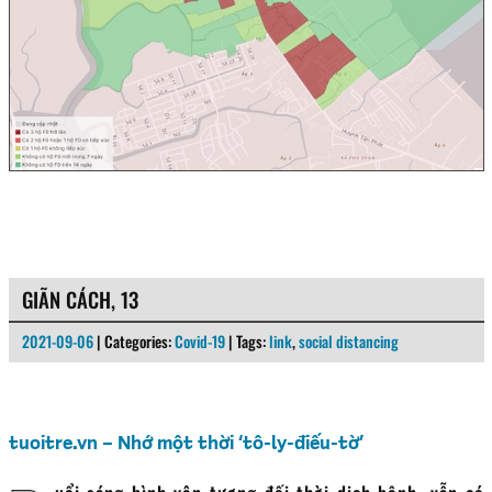
GIÃN CÁCH, 13
2021-09-06
| Categories:
Covid-19
| Tags:
link
,
social distancing
tuoitre.vn – Nhớ một thời ‘tô-ly-điếu-tờ’