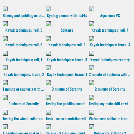
Rowing and paddling machine
Cycling around with Inst4x
Aquarium-PC
Kayak techniques: roll, 5
Solitaire
Kayak techniques: roll, 4
Kayak techniques: roll, 3
Kayak techniques: roll, 2
Kayak techniques: brace, 4
Kayak techniques: roll, 1
Kayak techniques: brace, 3
Kayak techniques: reentry
Kayak techniques: brace, 2
Kayak techniques: brace, 1
2 minute of euphoria with Serenity
1 minute of euphoria with Serenity
3 minute of Serenity
2 minute of Serenity
1 minute of Serenity
Testing the paddling machine
Testing my makeshift rowing machine
Testing the wheel-roller and the sliding rails
Tesla - experimentation with Core Animation
Vietnamese sailboats from the old days
A bamboo-woven boat in a gold-plated sunset
Serene - 3 trial, one minute of paddling
Onboard S/V Nobita 2