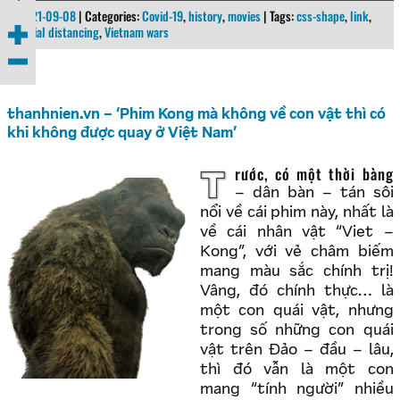
2021-09-08
| Categories:
Covid-19
,
history
,
movies
| Tags:
css-shape
,
link
,
social distancing
,
Vietnam wars
thanhnien.vn – ‘Phim Kong mà không về con vật thì có
khi không được quay ở Việt Nam’
Trước, có một thời bàng
– dân bàn – tán sôi
nổi về cái phim này, nhất là
về cái nhân vật “Viet –
Kong”, với vẻ châm biếm
mang màu sắc chính trị!
Vâng, đó chính thực… là
một con quái vật, nhưng
trong số những con quái
vật trên Đảo – đầu – lâu,
thì đó vẫn là một con
mang “tính người” nhiều