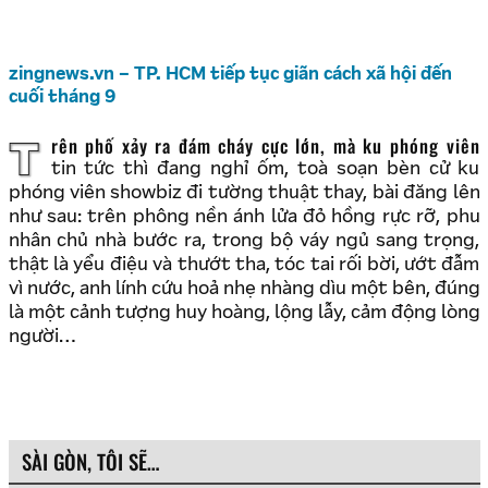
zingnews.vn – TP. HCM tiếp tục giãn cách xã hội đến
cuối tháng 9
Trên phố xảy ra đám cháy cực lớn, mà ku phóng viên
tin tức thì đang nghỉ ốm, toà soạn bèn cử ku
phóng viên showbiz đi tường thuật thay, bài đăng lên
như sau: trên phông nền ánh lửa đỏ hồng rực rỡ, phu
nhân chủ nhà bước ra, trong bộ váy ngủ sang trọng,
thật là yểu điệu và thướt tha, tóc tai rối bời, ướt đẫm
vì nước, anh lính cứu hoả nhẹ nhàng dìu một bên, đúng
là một cảnh tượng huy hoàng, lộng lẫy, cảm động lòng
người…
SÀI GÒN, TÔI SẼ…