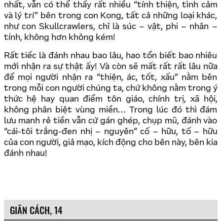
nhất, vẫn có thể thấy rất nhiều “tính thiện, tình cảm
và lý trí” bên trong con Kong, tất cả những loại khác,
như con Skullcrawlers, chỉ là súc – vật, phi – nhân –
tính, không hơn không kém!
Rất tiếc là đánh nhau bao lâu, hao tổn biết bao nhiêu
mới nhận ra sự thật ấy! Và còn sẽ mất rất rất lâu nữa
để mọi người nhận ra “thiện, ác, tốt, xấu” nằm bên
trong mỗi con người chúng ta, chứ không nằm trong ý
thức hệ hay quan điểm tôn giáo, chính trị, xã hội,
không phân biệt vùng miền… Trong lúc đó thì đám
lưu manh rẻ tiền vẫn cứ gán ghép, chụp mũ, đánh vào
“cái-tôi trắng-đen nhị – nguyên” cố – hữu, tố – hữu
của con người, giả mạo, kích động cho bên này, bên kia
đánh nhau!
GIÃN CÁCH, 14