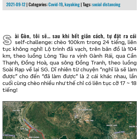
2021-09-12
| Categories:
Covid-19
,
kayaking
| Tags:
social distancing
Sài Gòn, tôi sẽ… sau khi hết giãn cách, tự đặt ra cái
self-challenge: chèo 100km trong 24 tiếng, liên
tục không nghỉ! Lộ trình đã vạch, trên bản đồ là 104
km, theo luồng Lòng Tàu ra vịnh Gành Rái, qua Cần
Thạnh, Đồng Hoà, qua sông Đồng Tranh, theo luồng
Soài Rạp về lại SG. Dĩ nhiên từ chuyện “nghĩ là sẽ làm
được” cho đến “đã làm được” là 2 cái khác nhau, lần
cuối cùng chèo nhiều như thế chỉ có liên tục cỡ 17 ~ 18
tiếng!