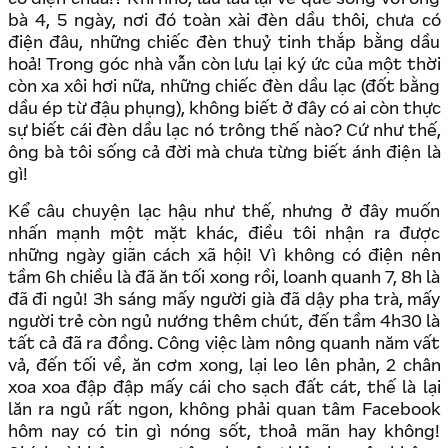
bà 4, 5 ngày, nơi đó toàn xài đèn dầu thôi, chưa có
điện đâu, những chiếc đèn thuỷ tinh thắp bằng dầu
hoả! Trong góc nhà vẫn còn lưu lại ký ức của một thời
còn xa xôi hơi nữa, những chiếc đèn dầu lạc (đốt bằng
dầu ép từ đậu phụng), không biết ở đây có ai còn thực
sự biết cái đèn dầu lạc nó trông thế nào? Cứ như thế,
ông bà tôi sống cả đời mà chưa từng biết ánh điện là
gì!
Kể câu chuyện lạc hậu như thế, nhưng ở đây muốn
nhấn mạnh một mặt khác, điều tôi nhận ra được
những ngày giãn cách xã hội! Vì không có điện nên
tầm 6h chiều là đã ăn tối xong rồi, loanh quanh 7, 8h là
đã đi ngủ! 3h sáng mấy người già đã dậy pha trà, mấy
người trẻ còn ngủ nướng thêm chút, đến tầm 4h30 là
tất cả đã ra đồng. Công việc làm nông quanh năm vất
vả, đến tối về, ăn cơm xong, lại leo lên phản, 2 chân
xoa xoa đập đập mấy cái cho sạch đất cát, thế là lại
lăn ra ngủ rất ngon, không phải quan tâm Facebook
hôm nay có tin gì nóng sốt, thoả mãn hay không!