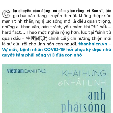
Câu chuyện cảm động, có cảm giác rằng, vị Bác sĩ, tác
giả bài báo đang truyền đi một thông điệp: sức
mạnh tinh thần, nghị lực sống mới là điều quan trọng,
những ai than vãn, oán trách, yếu mềm thì “đi” hết –
hard fact… Theo một nghĩa rộng hơn, lúc tại “sinh tử
生死關頭
quan đầu –
“, chính cái ý chí hướng thiện mới
là sự cứu rỗi cho linh hồn con người.
thanhnien.vn –
Vợ mất, bệnh nhân COVID-19 hồi phục kỳ diệu nhờ
quyết tâm phải sống vì 3 đứa con nhỏ