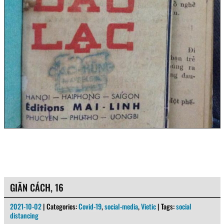
GIÃN CÁCH, 16
2021-10-02
| Categories:
Covid-19
,
social-media
,
Vietic
| Tags:
social
distancing