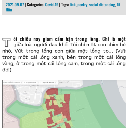
2021-09-07
| Categories:
Covid-19
| Tags:
link
,
poetry
,
social distancing
,
Tố
Hữu
Tôi chiều nay giam cấm hận trong lòng, Chỉ là một
giữa loài người đau khổ. Tôi chỉ một con chim bé
nhỏ, Vứt trong lồng con giữa một lồng to… (Vứt
trong một cái lồng xanh, bên trong một cái lồng
vàng, ở trong một cái lồng cam, trong một cái lồng
đỏ!)