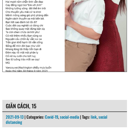
GIÃN CÁCH, 15
2021-09-13
| Categories:
Covid-19
,
social-media
| Tags:
link
,
social
distancing