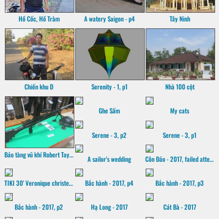
Hồ Cốc, Hồ Tràm
A watery Saigon - p4
Tây Ninh
Chiến khu D
Serenity - 1, p1
Nhà 100 cột
Ghe Sấm
My cats
Serene - 3, p2
Serene - 3, p1
Bảo tàng vũ khí Robert Taylor
A sailor's wedding
Côn Đảo - 2017, failed attempt
TIKI 30' Veronique christening
Bắc hành - 2017, p4
Bắc hành - 2017, p3
Bắc hành - 2017, p2
Hạ Long - 2017
Cát Bà - 2017