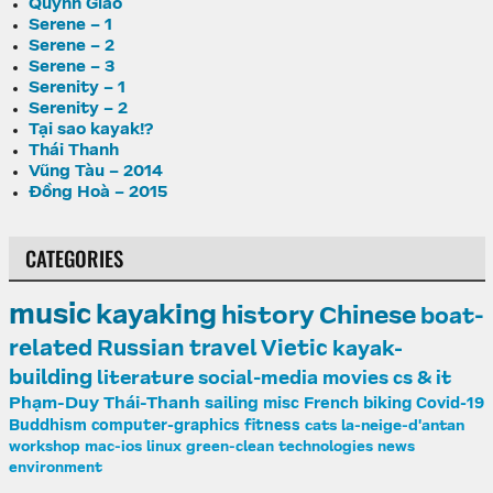
Quỳnh Giao
Serene – 1
Serene – 2
Serene – 3
Serenity – 1
Serenity – 2
Tại sao kayak!?
Thái Thanh
Vũng Tàu – 2014
Đồng Hoà – 2015
CATEGORIES
music
kayaking
history
Chinese
boat-
related
Russian
travel
Vietic
kayak-
building
literature
social-media
movies
cs & it
Phạm-Duy
Thái-Thanh
sailing
misc
French
biking
Covid-19
Buddhism
computer-graphics
fitness
cats
la-neige-d'antan
workshop
mac-ios
linux
green-clean
technologies
news
environment