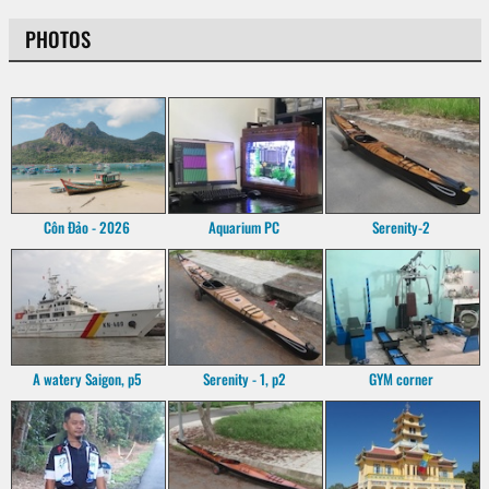
PHOTOS
Côn Đảo - 2026
Aquarium PC
Serenity-2
A watery Saigon, p5
Serenity - 1, p2
GYM corner