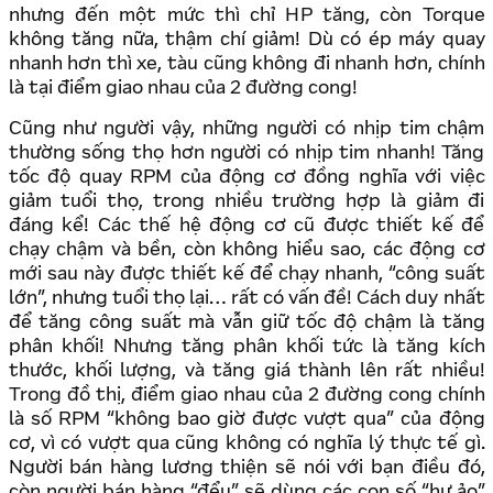
nhưng đến một mức thì chỉ HP tăng, còn Torque
không tăng nữa, thậm chí giảm! Dù có ép máy quay
nhanh hơn thì xe, tàu cũng không đi nhanh hơn, chính
là tại điểm giao nhau của 2 đường cong!
Cũng như người vậy, những người có nhịp tim chậm
thường sống thọ hơn người có nhịp tim nhanh! Tăng
tốc độ quay RPM của động cơ đồng nghĩa với việc
giảm tuổi thọ, trong nhiều trường hợp là giảm đi
đáng kể! Các thế hệ động cơ cũ được thiết kế để
chạy chậm và bền, còn không hiểu sao, các động cơ
mới sau này được thiết kế để chạy nhanh, “công suất
lớn”, nhưng tuổi thọ lại… rất có vấn đề! Cách duy nhất
để tăng công suất mà vẫn giữ tốc độ chậm là tăng
phân khối! Nhưng tăng phân khối tức là tăng kích
thước, khối lượng, và tăng giá thành lên rất nhiều!
Trong đồ thị, điểm giao nhau của 2 đường cong chính
là số RPM “không bao giờ được vượt qua” của động
cơ, vì có vượt qua cũng không có nghĩa lý thực tế gì.
Người bán hàng lương thiện sẽ nói với bạn điều đó,
còn người bán hàng “đểu” sẽ dùng các con số “hư ảo”