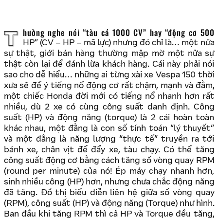
Thường nghe nói “tàu cá 1000 CV” hay “động cơ 500
HP” (CV – HP – mã lực) nhưng đó chỉ là… một nửa
sự thật, giới bán hàng thường mập mờ một nửa sự
thật còn lại để đánh lừa khách hàng. Cái này phải nói
sao cho dễ hiểu… những ai từng xài xe Vespa 150 thời
xưa sẽ để ý tiếng nổ động cơ rất chậm, mạnh và đằm,
một chiếc Honda đời mới có tiếng nổ nhanh hơn rất
nhiều, dù 2 xe có cùng công suất danh định. Công
suất (HP) và động năng (torque) là 2 cái hoàn toàn
khác nhau, một đằng là con số tính toán “lý thuyết”
và một đằng là năng lượng “thực tế” truyền ra tới
bánh xe, chân vịt để đẩy xe, tàu chạy. Có thể tăng
công suất động cơ bằng cách tăng số vòng quay RPM
(round per minute) của nó! Ép máy chạy nhanh hơn,
sinh nhiều công (HP) hơn, nhưng chưa chắc động năng
đã tăng. Đồ thị biểu diễn liên hệ giữa số vòng quay
(RPM), công suất (HP) và động năng (Torque) như hình.
Ban đầu khi tăng RPM thì cả HP và Torque đều tăng,