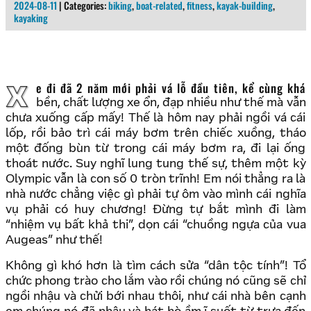
2024-08-11
| Categories:
biking
,
boat-related
,
fitness
,
kayak-building
,
kayaking
Xe đi đã 2 năm mới phải vá lỗ đầu tiên, kể cùng khá
bền, chất lượng xe ổn, đạp nhiều như thế mà vẫn
chưa xuống cấp mấy! Thế là hôm nay phải ngồi vá cái
lốp, rồi bảo trì cái máy bơm trên chiếc xuồng, tháo
một đống bùn từ trong cái máy bơm ra, đi lại ống
thoát nước. Suy nghĩ lung tung thế sự, thêm một kỳ
Olympic vẫn là con số 0 tròn trĩnh! Em nói thẳng ra là
nhà nước chẳng việc gì phải tự ôm vào mình cái nghĩa
vụ phải có huy chương! Đừng tự bắt mình đi làm
“nhiệm vụ bất khả thi”, dọn cái “chuồng ngựa của vua
Augeas” như thế!
Không gì khó hơn là tìm cách sửa “dân tộc tính”! Tổ
chức phong trào cho lắm vào rồi chúng nó cũng sẽ chỉ
ngồi nhậu và chửi bới nhau thôi, như cái nhà bên cạnh