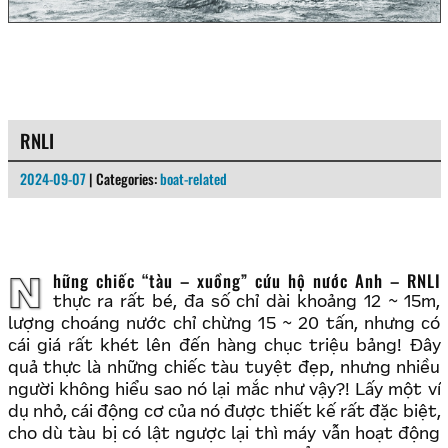
RNLI
2024-09-07
| Categories:
boat-related
Những chiếc “tàu – xuồng” cứu hộ nước Anh – RNLI
thực ra rất bé, đa số chỉ dài khoảng 12 ~ 15m,
lượng choáng nước chỉ chừng 15 ~ 20 tấn, nhưng có
cái giá rất khét lên đến hàng chục triệu bảng! Đây
quả thực là những chiếc tàu tuyệt đẹp, nhưng nhiều
người không hiểu sao nó lại mắc như vậy?! Lấy một ví
dụ nhỏ, cái động cơ của nó được thiết kế rất đặc biệt,
cho dù tàu bị có lật ngược lại thì máy vẫn hoạt động