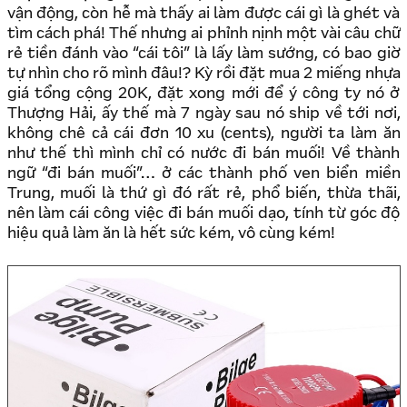
vận động, còn hễ mà thấy ai làm được cái gì là ghét và
tìm cách phá! Thế nhưng ai phỉnh nịnh một vài câu chữ
rẻ tiền đánh vào “cái tôi” là lấy làm sướng, có bao giờ
tự nhìn cho rõ mình đâu!? Kỳ rồi đặt mua 2 miếng nhựa
giá tổng cộng 20K, đặt xong mới để ý công ty nó ở
Thượng Hải, ấy thế mà 7 ngày sau nó ship về tới nơi,
không chê cả cái đơn 10 xu (cents), người ta làm ăn
như thế thì mình chỉ có nước đi bán muối! Về thành
ngữ “đi bán muối”… ở các thành phố ven biển miền
Trung, muối là thứ gì đó rất rẻ, phổ biến, thừa thãi,
nên làm cái công việc đi bán muối dạo, tính từ góc độ
hiệu quả làm ăn là hết sức kém, vô cùng kém!