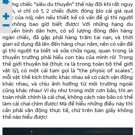
Những chiếc “siêu du thuyền” thế này đôi khi rất nguy
hiểm, vì chỉ có 1, 2 chiếc được đóng (do cái giá quá
chát của nó), nên nếu thiết kế có vấn đề gì thì người
ta không bao giờ biết được! Với những hạng du
thuyền bình dân hơn, có số lượng đóng đến hàng
ngàn chiếc, đã gặp phải hàng trăm tai nạn, và thời
gian sử dụng đã lên đến hàng chục năm, nên có vấn đề
gì thì người ta biết và sửa chữa ngay, quan trọng là
thuyền trưởng phải hiểu con tàu của mình rõ! Trong
thế giới thuyền bè (thực ra là trong toàn bộ thế giới
vật lý), có một cái tạm gọi là “the physic of scales”,
mỗi vật thế kích thước khác nhau sẽ có cách vận động
khác nhau, và chịu ảnh hưởng từ môi trường ngoài
cũng khác nhau! Ví dụ như trong một cơn bão, thì an
toàn nhất chính là cái chai, không cách nào bão có thể
làm cái chai chìm được! Mà để hiểu những điều này thì
cần phải vận động thực tế, chứ trên bàn giấy không
thể nào hiểu được!