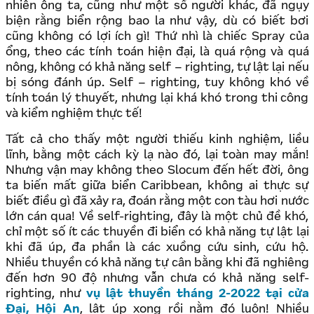
nhiên ông ta, cũng như một số người khác, đã ngụy
biện rằng biển rộng bao la như vậy, dù có biết bơi
cũng không có lợi ích gì! Thứ nhì là chiếc Spray của
ổng, theo các tính toán hiện đại, là quá rộng và quá
nông, không có khả năng self – righting, tự lật lại nếu
bị sóng đánh úp. Self – righting, tuy không khó về
tính toán lý thuyết, nhưng lại khá khó trong thi công
và kiểm nghiệm thực tế!
Tất cả cho thấy một người thiếu kinh nghiệm, liều
lĩnh, bằng một cách kỳ lạ nào đó, lại toàn may mắn!
Nhưng vận may không theo Slocum đến hết đời, ông
ta biến mất giữa biển Caribbean, không ai thực sự
biết điều gì đã xảy ra, đoán rằng một con tàu hơi nước
lớn cán qua! Về self-righting, đây là một chủ đề khó,
chỉ một số ít các thuyền đi biển có khả năng tự lật lại
khi đã úp, đa phần là các xuồng cứu sinh, cứu hộ.
Nhiều thuyền có khả năng tự cân bằng khi đã nghiêng
đến hơn 90 độ nhưng vẫn chưa có khả năng self-
righting, như
vụ lật thuyền tháng 2-2022 tại cửa
Đại, Hội An
, lật úp xong rồi nằm đó luôn! Nhiều