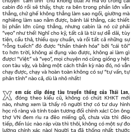
chuyện “tâm linh” chứ không đùa! Ai mà vô trong cái
cabin đó rồi sẽ thấy, thực ra bên trong phần lớn vẫn
thẳng, chứ ghế không thẳng làm sao ngồi, giường mà
nghiêng làm sao nằm được, bánh lái thẳng, các thiết
bị phần lớn cũng thẳng, nhưng cabin là nó cứ phải
“vẹo” như thế! Nghĩ cho kỹ, tất cả là từ sự dễ dãi, tùy
tiện, cẩu thả, thiếu quy chuẩn, và rồi tất cả những sự
“rỗng tuếch” đó được “thần thánh hóa” bởi “cái tôi”
to hơn trời, không ai đụng vào được, không ai làm gì
được! “Việt” và “vẹo”, mọi chuyện nó cũng giống y hệt
con tàu vậy, và bằng một cách thần kỳ nào đó, nó vẫn
chạy được, chạy và hoàn toàn không có sự “tự vấn, tự
phản tỉnh” nào cả, dù là nhỏ nhất!
Xem các clip đóng tàu truyền thống của Thái Lan,
đóng theo kiểu cũ, không có chút KHKT mới
nào, nhưng xem là thấy rõ người thợ có tư duy hình
học rõ ràng và tính toán tương đối chính xác! Còn ông
thợ VN đem rìu ra đẽo miếng gỗ, chưa vừa thì đẽo
tiếp, đến lúc nào ráp vừa thì thôi, không có một sự đo
lường chính xác nào! Người ta đã thống nhất thước