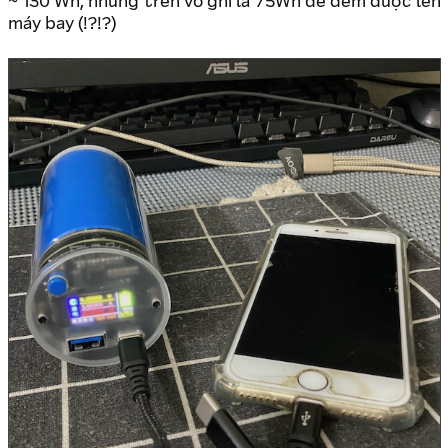
~ 130 Wh, nhưng trên vỏ ghi là 75Wh để đem được lên
máy bay (!?!?)