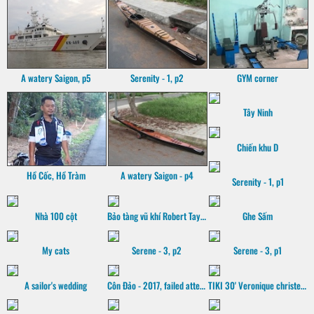
A watery Saigon, p5
Serenity - 1, p2
GYM corner
Tây Ninh
Chiến khu D
Hồ Cốc, Hồ Tràm
A watery Saigon - p4
Serenity - 1, p1
Nhà 100 cột
Bảo tàng vũ khí Robert Taylor
Ghe Sấm
My cats
Serene - 3, p2
Serene - 3, p1
A sailor's wedding
Côn Đảo - 2017, failed attempt
TIKI 30' Veronique christening