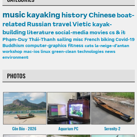
music
kayaking
history
Chinese
boat-
related
Russian
travel
Vietic
kayak-
building
literature
social-media
movies
cs & it
Phạm-Duy
Thái-Thanh
sailing
misc
French
biking
Covid-19
Buddhism
computer-graphics
fitness
cats
la-neige-d'antan
workshop
mac-ios
linux
green-clean
technologies
news
environment
PHOTOS
Côn Đảo - 2026
Aquarium PC
Serenity-2