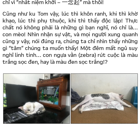
一念起
chỉ vì “nhất niệm khởi –
” mà thôi!
Cũng như ku Tom vậy, lúc thì khôn ranh, khi thì khờ
khạo, lúc thì phụ thuộc, khi thì thấy độc lập! Thực
chất nó không phải là những gì bạn nghĩ, nó chỉ là…
con mèo! Nhìn nhận sự vật, và mọi người xung quanh
cũng y vậy, nói đúng ra, chúng ta chỉ nhìn thấy những
gì “tâm” chúng ta muốn thấy! Một đêm mất ngủ suy
nghĩ linh tinh… con ngựa vằn (zebra) rút cuộc là màu
trắng sọc đen, hay là màu đen sọc trắng!?