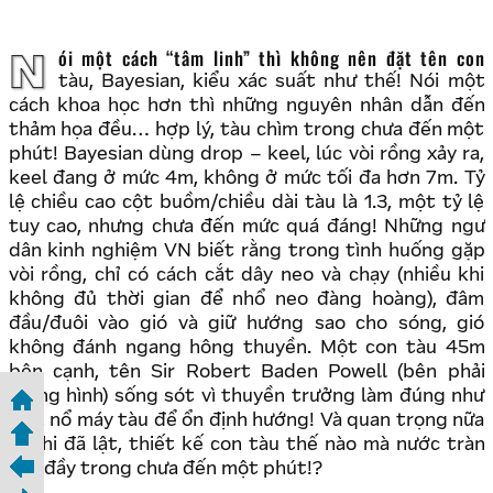
Nói một cách “tâm linh” thì không nên đặt tên con
tàu, Bayesian, kiểu xác suất như thế! Nói một
cách khoa học hơn thì những nguyên nhân dẫn đến
thảm họa đều… hợp lý, tàu chìm trong chưa đến một
phút! Bayesian dùng drop – keel, lúc vòi rồng xảy ra,
keel đang ở mức 4m, không ở mức tối đa hơn 7m. Tỷ
lệ chiều cao cột buồm/chiều dài tàu là 1.3, một tỷ lệ
tuy cao, nhưng chưa đến mức quá đáng! Những ngư
dân kinh nghiệm VN biết rằng trong tình huống gặp
vòi rồng, chỉ có cách cắt dây neo và chạy (nhiều khi
không đủ thời gian để nhổ neo đàng hoàng), đâm
đầu/đuôi vào gió và giữ hướng sao cho sóng, gió
không đánh ngang hông thuyền. Một con tàu 45m
bên cạnh, tên Sir Robert Baden Powell (bên phải
trong hình) sống sót vì thuyền trưởng làm đúng như
thế, nổ máy tàu để ổn định hướng! Và quan trọng nữa
là khi đã lật, thiết kế con tàu thế nào mà nước tràn
vào đầy trong chưa đến một phút!?