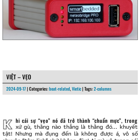
VIỆT – VẸO
2024-09-17
| Categories:
boat-related
,
Vietic
| Tags:
2-columns
Khi cái sự “vẹo” nó đã trở thành “chuẩn mực”, trong
xứ gù, thằng nào thẳng là thằng đó… khuyết
tật! Nhưng mà đụng đến là không được á, vô số