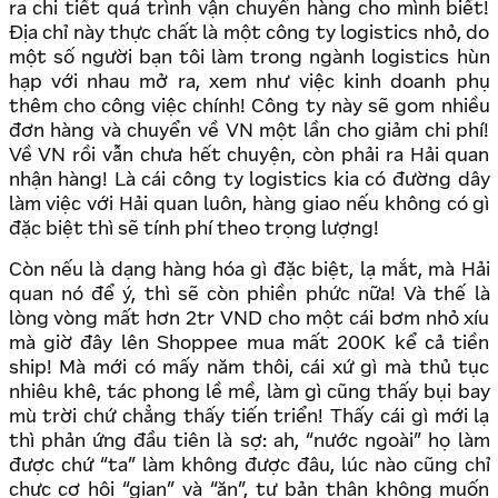
ra chi tiết quá trình vận chuyển hàng cho mình biết!
Địa chỉ này thực chất là một công ty logistics nhỏ, do
một số người bạn tôi làm trong ngành logistics hùn
hạp với nhau mở ra, xem như việc kinh doanh phụ
thêm cho công việc chính! Công ty này sẽ gom nhiều
đơn hàng và chuyển về VN một lần cho giảm chi phí!
Về VN rồi vẫn chưa hết chuyện, còn phải ra Hải quan
nhận hàng! Là cái công ty logistics kia có đường dây
làm việc với Hải quan luôn, hàng giao nếu không có gì
đặc biệt thì sẽ tính phí theo trọng lượng!
Còn nếu là dạng hàng hóa gì đặc biệt, lạ mắt, mà Hải
quan nó để ý, thì sẽ còn phiền phức nữa! Và thế là
lòng vòng mất hơn 2tr VND cho một cái bơm nhỏ xíu
mà giờ đây lên Shoppee mua mất 200K kể cả tiền
ship! Mà mới có mấy năm thôi, cái xứ gì mà thủ tục
nhiêu khê, tác phong lề mề, làm gì cũng thấy bụi bay
mù trời chứ chẳng thấy tiến triển! Thấy cái gì mới lạ
thì phản ứng đầu tiên là sợ: ah, “nước ngoài” họ làm
được chứ “ta” làm không được đâu, lúc nào cũng chỉ
chực cơ hội “gian” và “ăn”, tự bản thân không muốn