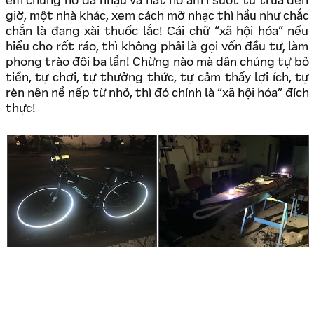
em chúng nó đã nhậu và hát hò ầm ĩ suốt từ trưa đến
giờ, một nhà khác, xem cách mở nhạc thì hầu như chắc
chắn là đang xài thuốc lắc! Cái chữ “xã hội hóa” nếu
hiểu cho rốt ráo, thì không phải là gọi vốn đầu tư, làm
phong trào đôi ba lần! Chừng nào mà dân chúng tự bỏ
tiền, tự chơi, tự thưởng thức, tự cảm thấy lợi ích, tự
rèn nên nề nếp từ nhỏ, thì đó chính là “xã hội hóa” đích
thực!