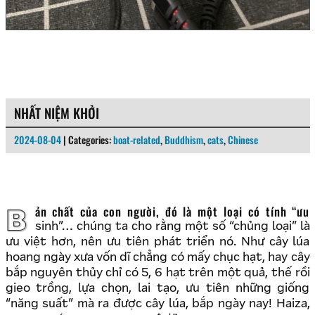
NHẤT NIỆM KHỞI
2024-08-04
| Categories:
boat-related
,
Buddhism
,
cats
,
Chinese
Bản chất của con người, đó là một loại có tính “ưu
sinh”… chúng ta cho rằng một số “chủng loại” là
ưu việt hơn, nên ưu tiên phát triển nó. Như cây lúa
hoang ngày xưa vốn dĩ chẳng có mấy chục hạt, hay cây
bắp nguyên thủy chỉ có 5, 6 hạt trên một quả, thế rồi
gieo trồng, lựa chọn, lai tạo, ưu tiên những giống
“năng suất” mà ra được cây lúa, bắp ngày nay! Haiza,