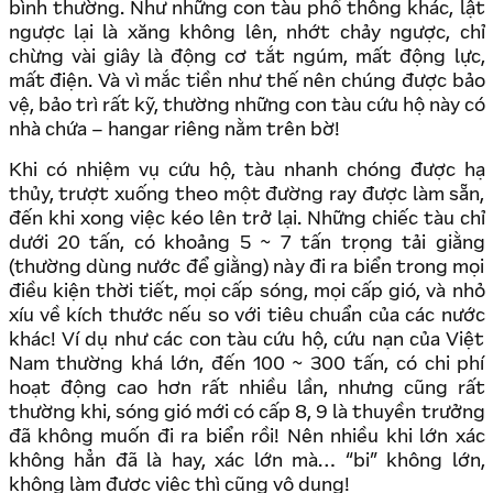
bình thường. Như những con tàu phổ thông khác, lật
ngược lại là xăng không lên, nhớt chảy ngược, chỉ
chừng vài giây là động cơ tắt ngúm, mất động lực,
mất điện. Và vì mắc tiền như thế nên chúng được bảo
vệ, bảo trì rất kỹ, thường những con tàu cứu hộ này có
nhà chứa – hangar riêng nằm trên bờ!
Khi có nhiệm vụ cứu hộ, tàu nhanh chóng được hạ
thủy, trượt xuống theo một đường ray được làm sẵn,
đến khi xong việc kéo lên trở lại. Những chiếc tàu chỉ
dưới 20 tấn, có khoảng 5 ~ 7 tấn trọng tải giằng
(thường dùng nước để giằng) này đi ra biển trong mọi
điều kiện thời tiết, mọi cấp sóng, mọi cấp gió, và nhỏ
xíu về kích thước nếu so với tiêu chuẩn của các nước
khác! Ví dụ như các con tàu cứu hộ, cứu nạn của Việt
Nam thường khá lớn, đến 100 ~ 300 tấn, có chi phí
hoạt động cao hơn rất nhiều lần, nhưng cũng rất
thường khi, sóng gió mới có cấp 8, 9 là thuyền trưởng
đã không muốn đi ra biển rồi! Nên nhiều khi lớn xác
không hẳn đã là hay, xác lớn mà… “bi” không lớn,
không làm được việc thì cũng vô dụng!