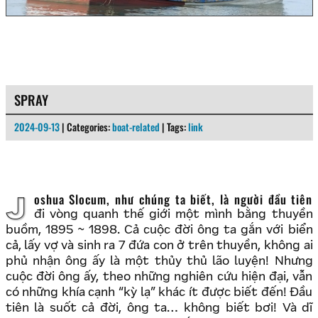
SPRAY
2024-09-13
| Categories:
boat-related
| Tags:
link
Joshua Slocum, như chúng ta biết, là người đầu tiên
đi vòng quanh thế giới một mình bằng thuyền
buồm, 1895 ~ 1898. Cả cuộc đời ông ta gắn với biển
cả, lấy vợ và sinh ra 7 đứa con ở trên thuyền, không ai
phủ nhận ông ấy là một thủy thủ lão luyện! Nhưng
cuộc đời ông ấy, theo những nghiên cứu hiện đại, vẫn
có những khía cạnh “kỳ lạ” khác ít được biết đến! Đầu
tiên là suốt cả đời, ông ta… không biết bơi! Và dĩ