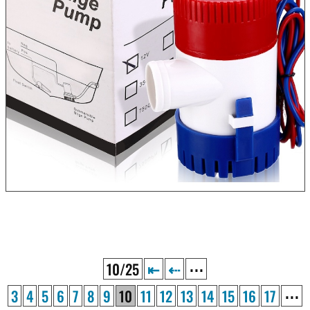
10/25
⇤
⇠
⋯
3
4
5
6
7
8
9
10
11
12
13
14
15
16
17
⋯