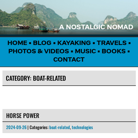
A NOSTALGIC NOMAD
HOME
•
BLOG
•
KAYAKING
•
TRAVELS
•
PHOTOS & VIDEOS
•
MUSIC
•
BOOKS
•
CONTACT
CATEGORY:
BOAT-RELATED
HORSE POWER
2024-09-26
| Categories:
boat-related
,
technologies