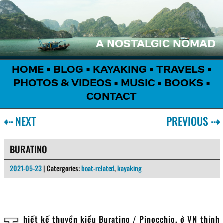
A NOSTALGIC NOMAD
HOME
•
BLOG
•
KAYAKING
•
TRAVELS
•
PHOTOS & VIDEOS
•
MUSIC
•
BOOKS
•
CONTACT
⇠
NEXT
PREVIOUS
⇢
BURATINO
2021-05-23
| Catergories:
boat-related
,
kayaking