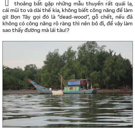
Thiết kế thuyền kiểu Buratino / Pinocchio, ở VN thỉnh
thoảng bắt gặp những mẫu thuyền rất quái lạ,
cái mũi to và dài thế kia, không biết công năng để làm
gì! Bọn Tây gọi đó là “dead-wood”, gỗ chết, nếu đã
không có công năng rõ ràng thì nên bỏ đi, để vậy làm
sao thấy đường mà lái tàu!?