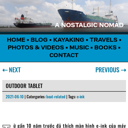
A NOSTALGIC NOMAD
HOME
•
BLOG
•
KAYAKING
•
TRAVELS
•
PHOTOS & VIDEOS
•
MUSIC
•
BOOKS
•
CONTACT
⇠
NEXT
PREVIOUS
⇢
OUTDOOR TABLET
2021-06-10
| Catergories:
boat-related
| Tags:
e-ink