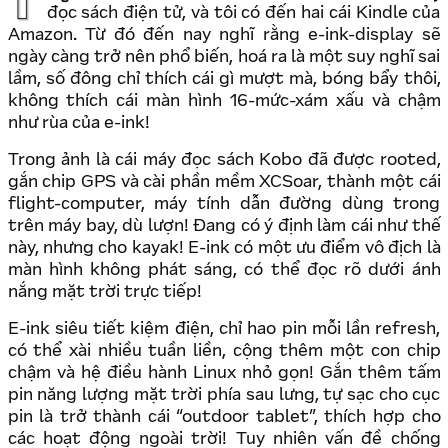
Từ gần 10 năm trước đã thích màn hình e-ink của máy
đọc sách điện tử, và tôi có đến hai cái Kindle của
Amazon. Từ đó đến nay nghĩ rằng e-ink-display sẽ
ngày càng trở nên phổ biến, hoá ra là một suy nghĩ sai
lầm, số đông chỉ thích cái gì mượt mà, bóng bẩy thôi,
không thích cái màn hình 16-mức-xám xấu và chậm
như rùa của e-ink!
Trong ảnh là cái máy đọc sách Kobo đã được rooted,
gắn chip GPS và cài phần mềm XCSoar, thành một cái
flight-computer, máy tính dẫn đường dùng trong
trên máy bay, dù lượn! Đang có ý định làm cái như thế
này, nhưng cho kayak! E-ink có một ưu điểm vô địch là
màn hình không phát sáng, có thể đọc rõ dưới ánh
nắng mặt trời trực tiếp!
E-ink siêu tiết kiệm điện, chỉ hao pin mỗi lần refresh,
có thể xài nhiều tuần liền, cộng thêm một con chip
chậm và hệ điều hành Linux nhỏ gọn! Gắn thêm tấm
pin năng lượng mặt trời phía sau lưng, tự sạc cho cục
pin là trở thành cái “outdoor tablet”, thích hợp cho
các hoạt động ngoài trời! Tuy nhiên vấn đề chống