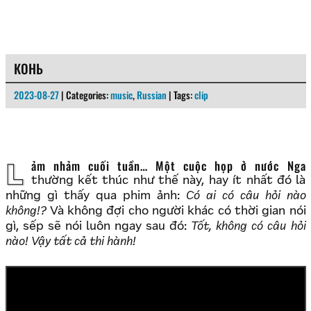
КОНЬ
2023-08-27
| Categories:
music
,
Russian
| Tags:
clip
Lảm nhảm cuối tuần… Một cuộc họp ở nước Nga
thường kết thúc như thế này, hay ít nhất đó là
những gì thấy qua phim ảnh:
Có ai có câu hỏi nào
không!?
Và không đợi cho người khác có thời gian nói
gì, sếp sẽ nói luôn ngay sau đó:
Tốt, không có câu hỏi
nào! Vậy tất cả thi hành!