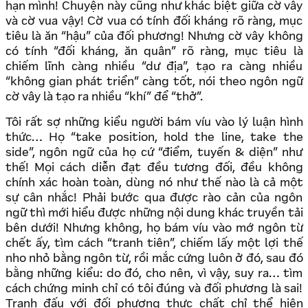
hạn mình! Chuyện này cũng như khác biệt giữa cờ vây
và cờ vua vậy! Cờ vua có tính đối kháng rõ ràng, mục
tiêu là ăn “hậu” của đối phương! Nhưng cờ vây không
có tính “đối kháng, ăn quân” rõ ràng, mục tiêu là
chiếm lĩnh càng nhiều “dư địa”, tạo ra càng nhiều
“không gian phát triển” càng tốt, nói theo ngôn ngữ
cờ vây là tạo ra nhiều “khí” để “thở”.
Tôi rất sợ những kiểu người bám víu vào lý luận hình
thức… Họ “take position, hold the line, take the
side”, ngôn ngữ của họ cứ “điểm, tuyến & diện” như
thế! Mọi cách diễn đạt đều tương đối, đều không
chính xác hoàn toàn, dùng nó như thế nào là cả một
sự cân nhắc! Phải bước qua được rào cản của ngôn
ngữ thì mới hiểu được những nội dung khác truyền tải
bên dưới! Nhưng không, họ bám víu vào mớ ngôn từ
chết ấy, tìm cách “tranh tiên”, chiếm lấy một lợi thế
nho nhỏ bằng ngôn từ, rồi mắc cứng luôn ở đó, sau đó
bằng những kiểu: do đó, cho nên, vì vậy, suy ra… tìm
cách chứng minh chỉ có tôi đúng và đối phương là sai!
Tranh đấu với đối phương thực chất chỉ thể hiện