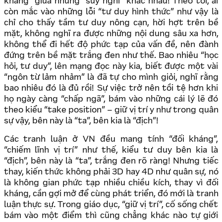
kháng” giữa những “suy nghĩ” khác nhau! Theo tôi, ai
còn mắc vào những lỗi “tư duy hình thức” như vậy là
chỉ cho thấy tầm tư duy nông cạn, hời hợt trên bề
mặt, không nghĩ ra được những nội dung sâu xa hơn,
không thể đi hết độ phức tạp của vấn đề, nên đành
đứng trên bề mặt trắng đen như thế. Bao nhiêu “học
hỏi, tư duy”, lên mạng đọc này kia, biết được một vài
“ngôn từ lảm nhảm” là đã tự cho mình giỏi, nghĩ rằng
bao nhiêu đó là đủ rồi! Sự việc trở nên tồi tệ hơn khi
họ ngày càng “chấp ngã”, bám vào những cái lý lẽ đó
theo kiểu “take position” – giữ vị trí y như trong quân
sự vậy, bên này là “ta”, bên kia là “địch”!
Các tranh luận ở VN đều mang tính “đối kháng”,
“chiếm lĩnh vị trí” như thế, kiểu tư duy bên kia là
“địch”, bên này là “ta”, trắng đen rõ ràng! Nhưng tiếc
thay, kiến thức không phải 3D hay 4D như quân sự, nó
là không gian phức tạp nhiều chiều kích, thay vì đối
kháng, cần gợi mở để cùng phát triển, đó mới là tranh
luận thực sự. Trong giáo dục, “giữ vị trí”, cố sống chết
bám vào một điểm thì cũng chẳng khác nào tự giới