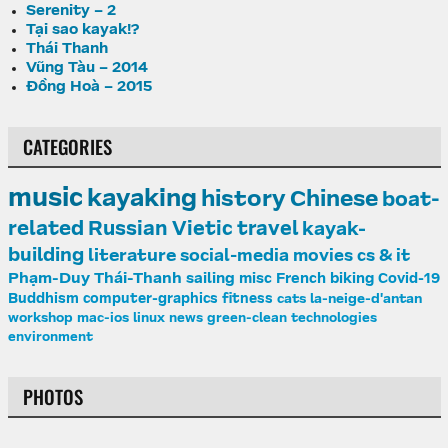
Serenity – 2
Tại sao kayak!?
Thái Thanh
Vũng Tàu – 2014
Đồng Hoà – 2015
CATEGORIES
music
kayaking
history
Chinese
boat-
related
Russian
Vietic
travel
kayak-
building
literature
social-media
movies
cs & it
Phạm-Duy
Thái-Thanh
sailing
misc
French
biking
Covid-19
Buddhism
computer-graphics
fitness
cats
la-neige-d'antan
workshop
mac-ios
linux
news
green-clean
technologies
environment
PHOTOS