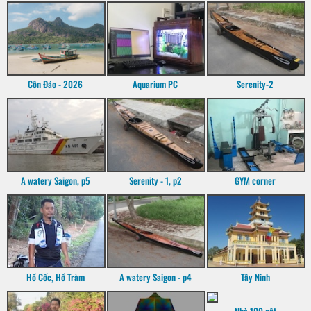
Côn Đảo - 2026
Aquarium PC
Serenity-2
A watery Saigon, p5
Serenity - 1, p2
GYM corner
Hồ Cốc, Hồ Tràm
A watery Saigon - p4
Tây Ninh