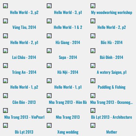
Hello World - 3, p2
Hello World - 3, p1
My woodworking workshop
Vũng Tàu, 2014
Hello World - 1 & 2
Hello World - 2, p2
Hello World - 2, p1
Hà Giang - 2014
Bắc Hà - 2014
Lai Châu - 2014
Sapa - 2014
Bái Đính - 2014
Tràng An - 2014
Hà Nội - 2014
A watery Saigon, p1
Hello World - 1, p2
Hello World - 1, p1
Paddling & Fishing
Côn Đảo - 2013
Nha Trang 2013 - Hòn Bà
Nha Trang 2013 - Oceanographic museum
Nha Trang 2013 - VinPearl
Nha Trang 2013
Đà Lạt 2013 - Architecture
Đà Lạt 2013
Xưng wedding
Mother