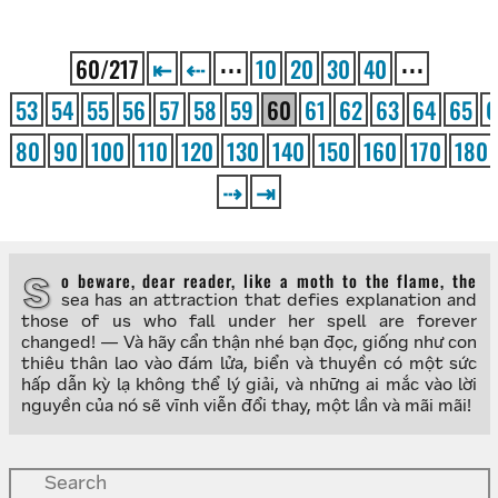
60/217
⇤
⇠
⋯
10
20
30
40
⋯
53
54
55
56
57
58
59
60
61
62
63
64
65
6
80
90
100
110
120
130
140
150
160
170
180
⇢
⇥
So beware, dear reader, like a moth to the flame, the
sea has an attraction that defies explanation and
those of us who fall under her spell are forever
changed! — Và hãy cẩn thận nhé bạn đọc, giống như con
thiêu thân lao vào đám lửa, biển và thuyền có một sức
hấp dẫn kỳ lạ không thể lý giải, và những ai mắc vào lời
nguyền của nó sẽ vĩnh viễn đổi thay, một lần và mãi mãi!