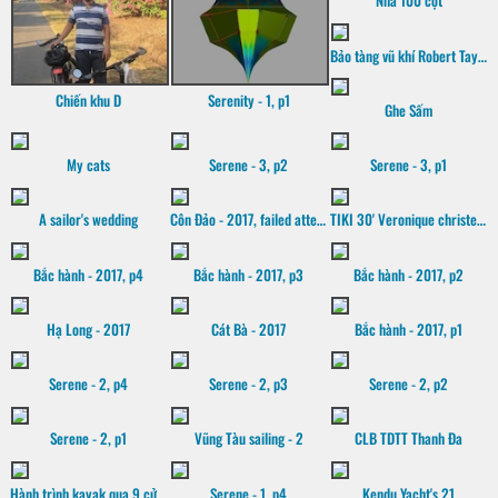
Nhà 100 cột
Bảo tàng vũ khí Robert Taylor
Chiến khu D
Serenity - 1, p1
Ghe Sấm
My cats
Serene - 3, p2
Serene - 3, p1
A sailor's wedding
Côn Đảo - 2017, failed attempt
TIKI 30' Veronique christening
Bắc hành - 2017, p4
Bắc hành - 2017, p3
Bắc hành - 2017, p2
Hạ Long - 2017
Cát Bà - 2017
Bắc hành - 2017, p1
Serene - 2, p4
Serene - 2, p3
Serene - 2, p2
Serene - 2, p1
Vũng Tàu sailing - 2
CLB TDTT Thanh Đa
Hành trình kayak qua 9 cửa sông Mekong, 2016
Serene - 1, p4
Kendu Yacht's 21