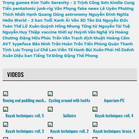
Trọng
games
Kim Tước
Serenity - 2
Trịnh Công Sơn
kindle
Cung
Tiến
pentatonic
junk-rig
Văn Phụng
fake news
Lê Uyên Phương
Thích Nhất Hạnh
Quang Dũng
astronomy
Nguyễn Đình Nghĩa
Hello World - 2
ban Tuổi Xanh
Ái Vân
3D
Tản Đà
Nguyễn Đức
Toàn
Thế Lữ
Xuân Quỳnh
Hồng Nhung
Tống từ
Nguyễn Tài Tuệ
Nguyễn Huy Thiệp
vaccine
thời sự
Huỳnh Văn Nghệ
Vũ Hoàng
Chương
Đặng Hữu Phúc
Trần Văn Trạch
dịch thuật
Hoàng Cầm
AVT
typeface
Bảo Ninh
Trần Hoàn
Trần Tiến
Phùng Quán
Thanh
Tịnh
Lưu Trọng Lư
Chế Lan Viên
Tế Hanh
Bùi Xuân Phái
Hồ Dzếnh
Xuân Diệu
ban Tiếng Tơ Đồng
Đặng Thế Phong
VIDEOS
Rowing and paddling machine
Cycling around with Inst4x
Aquarium-PC
Kayak techniques: roll, 5
Solitaire
Kayak techniques: roll, 4
Kayak techniques: roll, 3
Kayak techniques: roll, 2
Kayak techniques: brace, 4