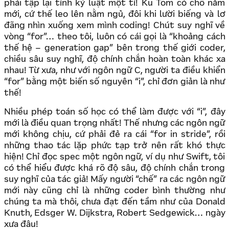
phải tập lại tính kỷ luật một tí! Ku Tom có chỗ nằm
mới, cứ thế leo lên nằm ngủ, đôi khi lười biếng và lơ
đãng nhìn xuống xem mình coding! Chút suy nghĩ về
vòng “for”… theo tôi, luôn có cái gọi là “khoảng cách
thế hệ – generation gap” bên trong thế giới coder,
chiều sâu suy nghĩ, độ chính chắn hoàn toàn khác xa
nhau! Từ xưa, như với ngôn ngữ C, người ta điều khiển
“for” bằng một biến số nguyên “i”, chỉ đơn giản là như
thế!
Nhiều phép toán số học có thể làm được với “i”, đây
mới là điều quan trọng nhất! Thế nhưng các ngôn ngữ
mới không chịu, cứ phải đẻ ra cái “for in stride”, rồi
những thao tác lặp phức tạp trở nên rất khó thực
hiện! Chỉ đọc spec một ngôn ngữ, ví dụ như Swift, tôi
có thể hiểu được khá rõ độ sâu, độ chính chắn trong
suy nghĩ của tác giả! Mấy người “chế” ra các ngôn ngữ
mới này cũng chỉ là những coder bình thường như
chúng ta mà thôi, chưa đạt đến tầm như của Donald
Knuth, Edsger W. Dijkstra, Robert Sedgewick… ngày
xưa đâu!