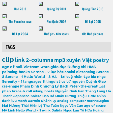
Huế 2013
Quảng Trị 2013
Quảng Bình 2013
The Paradise cave
Phú Quốc 2006
Đà Lạt 2005
Đà Lạt 2004
Huế pix - film scans
Old Huế pictures
TAGS
clip
link
2-columns
mp3
xuyên Việt
poetry
age of sail
Vietnam wars
giáo dục
Đường thi
HMS
painting
books
Serene - 2
lục bát
social distancing
Serene -
3
Serene - 1
Hello World - 3
A.I. - trí tuệ nhân tạo
bìa nhạc
Serenity - 1
languages & linguistics
từ nguyên
Quỳnh Giao
css-shape
Phạm Đình Chương
Lý Bạch
Peter-the-great
luật
pháp
brace & roll
inking
boats
Nguyễn Bính
ban Thăng Long
Hà
Thanh
Japanese
bolero
Cao Bá Quát
Dương Thiệu Tước
chính
danh
lưu manh
Garmin
Khánh Ly
analog computer
technologies
Mai Hương
Thái Hiền
Lệ Thu
Tuấn Ngọc
Văn Cao
age of space
Mỹ Linh
Hello World - 1
e-ink
Dalida
Ngọc Lan
Tố Hữu
Hoàng