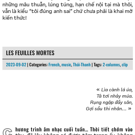
những mâu thuẫn, lúng túng, hạn chế nội tại mà thôi,
vẫn là kiểu “tôi đúng anh sai” chứ chưa phải là khai mở
kiến thức!
LES FEUILLES MORTES
2023-09-02
| Categories:
French
,
music
,
Thái-Thanh
| Tags:
2-columns
,
clip
Lìa cành lá úa,
Tả tơi nhảy múa.
Rụng ngập đầy sân,
Gợi sầu thi nhân…
Chương trình âm nhạc cuối tuần… Thời tiết chớm vào