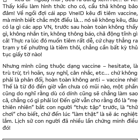
Thấy kiểu làm hình thức cho có, cẩu thả không bảo
đảm! Về ngồi đợi cái app VneID kêu đi tiêm vaccine,
mà mình biết chắc một điều là… nó sẽ không kêu, đâu
có lạ gì các app VN, trước sau hoàn toàn không thấy
gì, không nhắn tin, không thông báo, chả động tĩnh gì
cả! Thực ra lúc đó muốn tiêm rất dễ, cứ chạy thẳng ra
trạm y tế phường là tiêm thôi, chẳng cần bất kỳ thủ
tục giấy tờ nào!
Nhưng mình cũng thuộc dạng vaccine – hesitate, là
trù trừ, trì hoãn, suy nghĩ, cân nhắc, etc… chứ không
phải là phản đối, hoàn toàn không anti – vaccine nhé!
Thế là từ đó đến giờ vẫn chưa có mũi nào, một phần
cũng do nghĩ rằng dù có dính cũng sẽ chẳng làm sao
cả, chẳng có gì phải lo! Đến giờ vẫn cho rằng đó là “mẹ
thiên nhiên” bắt con người “thực tập” trước, là “thử
chơi” cho biết, chứ đến lúc “làm thật” là sẽ ác nghiệt
lắm. Lịch sử con người đã nhiều lần chứng minh điều
đó!