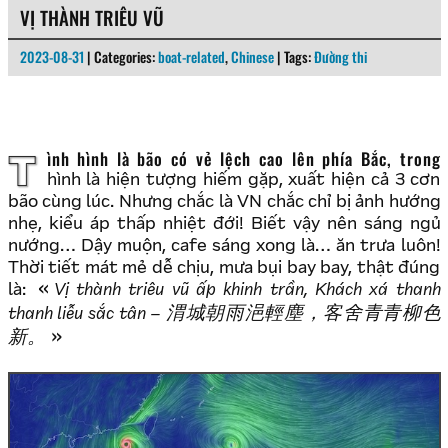
VỊ THÀNH TRIÊU VŨ
2023-08-31
| Categories:
boat-related
,
Chinese
| Tags:
Đường thi
Tình hình là bão có vẻ lệch cao lên phía Bắc, trong
hình là hiện tượng hiếm gặp, xuất hiện cả 3 cơn
bão cùng lúc. Nhưng chắc là VN chắc chỉ bị ảnh hướng
nhẹ, kiểu áp thấp nhiệt đới! Biết vậy nên sáng ngủ
nướng… Dậy muộn, cafe sáng xong là… ăn trưa luôn!
Thời tiết mát mẻ dễ chịu, mưa bụi bay bay, thật đúng
là:
Vị thành triêu vũ ấp khinh trần, Khách xá thanh
渭城朝雨浥輕塵，客舍青青柳色
thanh liễu sắc tân –
新。