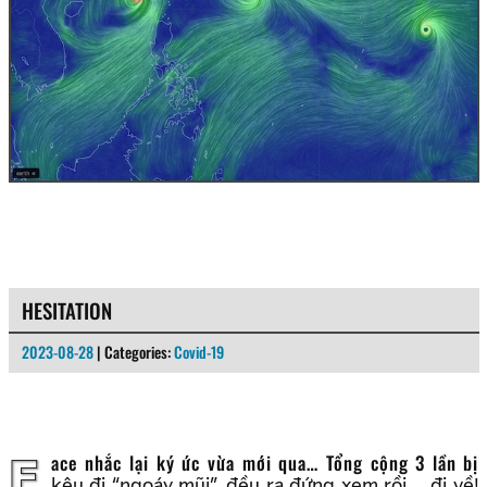
HESITATION
2023-08-28
| Categories:
Covid-19
Face nhắc lại ký ức vừa mới qua… Tổng cộng 3 lần bị
kêu đi “ngoáy mũi”, đều ra đứng xem rồi… đi về!