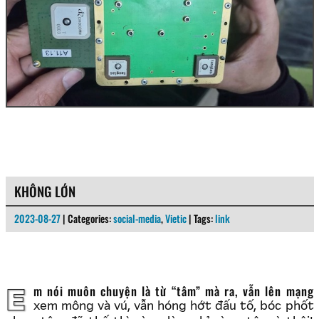
KHÔNG LỚN
2023-08-27
| Categories:
social-media
,
Vietic
| Tags:
link
Em nói muôn chuyện là từ “tâm” mà ra, vẫn lên mạng
xem mông và vú, vẫn hóng hớt đấu tố, bóc phốt