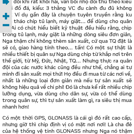
đôi khi rất khôi hài, vẫn bôi nhọ đối thủ theo kiểu
thời đồ đá, kiểu: 3 thằng VC đu cành đu đủ không
gãy! Ví dụ gần đây là chuyện tuyên truyền rằng ku
Nga tháo chíp tủ lạnh, máy giặt… để dùng cho quân
sự! Ai có chút hiểu biết kỹ thuật đều hiểu rằng, chip
trong tủ lạnh, máy giặt là những dòng siêu đơn giản,
Nga thậm chí không thèm sản xuất, cứ qua TQ đặt là
sẽ có, giao hàng tính theo… tấn! Có một sự thật là
nhiều thiết bị quân sự Nga dùng chip từ khắp nơi trên
thế giới, từ Mỹ, Đức, Nhật, TQ… Nhưng thực ra quân
đội của các nước khác cũng đều như thế, chẳng ai tự
mình đi sản xuất mọi thứ! Họ đều đi mua từ các nơi về,
nhất là những loại đơn giản mà nếu tự sản xuất sẽ
không hiệu quả về chi phí! Đó là chưa kể rất nhiều chip
lưỡng dụng, vừa dùng cho dân sự, vừa có thể dùng
trong quân sự, thì tự sản xuất làm gì, ra siêu thị mua
nhanh hơn!
Có một thời GPS, GLONASS là cái gì đó rất cao cấp,
nhưng giờ thì chip định vị có mặt nơi nơi! Là cha đẻ
của hệ thống vệ tinh GLONASS nhưng Nga nó thậm