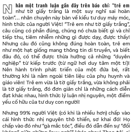
Nhân một tranh luận gần đây trên báo chí: “trẻ em
như tờ giấy trắng là một suy nghĩ sai hoàn
toàn”… nhân chuyện này bàn về kiểu tư duy máy móc,
hình thức của người Việt! “Trẻ em như tờ giấy trắng”,
câu cũng có phần đúng, chúng nó chưa biết gì và chỉ
tiếp thu, tiêm nhiễm những gì được dạy, được thấy!
Nhưng câu đó cũng không đúng hoàn toàn, trẻ em
như một hạt giống mang thông tin di truyền, và biết
đâu đó, có thể được thừa hưởng cả những “duyên
nghiệp” từ kiếp trước (từ ngữ hơi duy tâm một tí)!
Nên hành trình phát triển của một đứa bé, rất
thường khi là nằm ngoài tiên liệu của phụ huynh và
giáo viên! Trẻ em vừa là tờ giấy trắng, vừa không phải
là tờ giấy trắng, đó đơn giản chỉ là những cách diễn
đạt khác nhau, hình thức lý luận nhị nguyên, một điểm
yếu cố hữu của tư duy con người!
Nhưng 99% người Việt (có khi là nhiều hơn) chấp vào
cái hình thức nhị nguyên thô thiển, sơ khai đó! Họ
chấp vào đó như “gà mắc tóc”, điều đó dẫn đến sự “đối