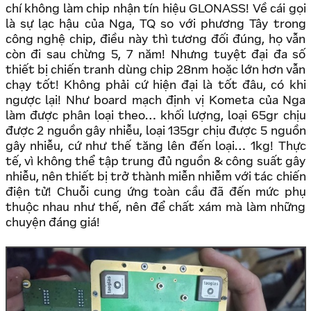
chí không làm chip nhận tín hiệu GLONASS! Về cái gọi
là sự lạc hậu của Nga, TQ so với phương Tây trong
công nghệ chip, điều này thì tương đối đúng, họ vẫn
còn đi sau chừng 5, 7 năm! Nhưng tuyệt đại đa số
thiết bị chiến tranh dùng chip 28nm hoặc lớn hơn vẫn
chạy tốt! Không phải cứ hiện đại là tốt đâu, có khi
ngược lại! Như board mạch định vị Kometa của Nga
làm được phân loại theo… khối lượng, loại 65gr chịu
được 2 nguồn gây nhiễu, loại 135gr chịu được 5 nguồn
gây nhiễu, cứ như thế tăng lên đến loại… 1kg! Thực
tế, vì không thể tập trung đủ nguồn & công suất gây
nhiễu, nên thiết bị trở thành miễn nhiễm với tác chiến
điện tử! Chuỗi cung ứng toàn cầu đã đến mức phụ
thuộc nhau như thế, nên để chất xám mà làm những
chuyện đáng giá!