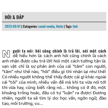
HỎI & ĐÁP
2023-09-01
| Categories:
social-media
,
Vietic
| Tags:
link
Người ta nói: hỏi cũng chính là trả lời, nói một cách
dễ hiểu hơn là: cách anh hỏi cũng chính là cách
anh nhận được câu trả lời! Nói một cách tường tận là:
vạn vật chỉ là sự phản ánh của cái “tâm” con người,
“tâm” như thế nào, “hỏi” điều gì thì nhận lại như thế!
Có nhiều người không thể thấy được cái gì khác ngoài
cái “tôi” của mình, nhiều vấn đề mà khi ta vừa nói tới
thì vừa hay, cũng biết rằng nó… không có ở đó, một
khoảng trống hoác, đâu có tự “luận” ra được! Đương
nhiên, người ta sẽ tìm lý do: học vấn, ngôn ngữ, đào
tạo, môi trường, v.v…