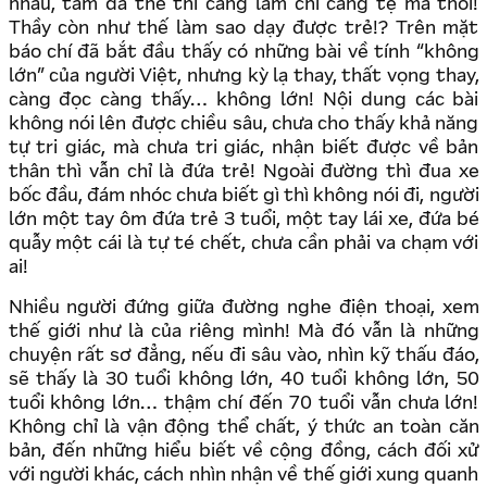
nhau, tâm đã thế thì càng làm chỉ càng tệ mà thôi!
Thầy còn như thế làm sao dạy được trẻ!? Trên mặt
báo chí đã bắt đầu thấy có những bài về tính “không
lớn” của người Việt, nhưng kỳ lạ thay, thất vọng thay,
càng đọc càng thấy… không lớn! Nội dung các bài
không nói lên được chiều sâu, chưa cho thấy khả năng
tự tri giác, mà chưa tri giác, nhận biết được về bản
thân thì vẫn chỉ là đứa trẻ! Ngoài đường thì đua xe
bốc đầu, đám nhóc chưa biết gì thì không nói đi, người
lớn một tay ôm đứa trẻ 3 tuổi, một tay lái xe, đứa bé
quẫy một cái là tự té chết, chưa cần phải va chạm với
ai!
Nhiều người đứng giữa đường nghe điện thoại, xem
thế giới như là của riêng mình! Mà đó vẫn là những
chuyện rất sơ đẳng, nếu đi sâu vào, nhìn kỹ thấu đáo,
sẽ thấy là 30 tuổi không lớn, 40 tuổi không lớn, 50
tuổi không lớn… thậm chí đến 70 tuổi vẫn chưa lớn!
Không chỉ là vận động thể chất, ý thức an toàn căn
bản, đến những hiểu biết về cộng đồng, cách đối xử
với người khác, cách nhìn nhận về thế giới xung quanh