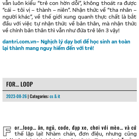
vẫn luôn kiểu “trẻ con hờn dỗi”, không thoát ra được
“cái – tôi vị – thành – niên”. Nhận thức về “tha nhân –
người khác”, về thế giới xung quanh thực chất là bắt
đầu với việc tự nhận thức về bản thân, mà nhận thức
về chính bản thân thì vẫn như đứa trẻ lên 3 vậy!
dantri.com.vn– Nghịch lý dạy bơi để học sinh an toàn
lại thành mang nguy hiểm đến với trẻ!
FOR… LOOP
2023-08-26
| Categories:
cs & it
For…loop… ăn, ngủ, code, đạp xe, chơi với mèo… và cứ
thế lặp lại! Nhàm chán, đơn điệu, nhưng cũng