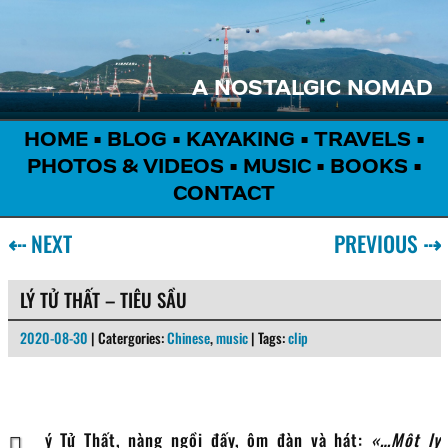
A NOSTALGIC NOMAD
HOME
•
BLOG
•
KAYAKING
•
TRAVELS
•
PHOTOS & VIDEOS
•
MUSIC
•
BOOKS
•
CONTACT
⇠
NEXT
PREVIOUS
⇢
LÝ TỬ THẤT – TIÊU SẦU
2020-08-30
| Catergories:
Chinese
,
music
| Tags:
clip
Lý Tử Thất, nàng ngồi đấy, ôm đàn và hát:
…Một ly