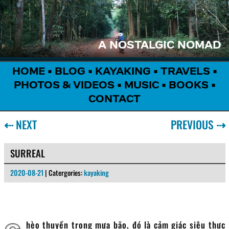
A NOSTALGIC NOMAD
HOME
•
BLOG
•
KAYAKING
•
TRAVELS
•
PHOTOS & VIDEOS
•
MUSIC
•
BOOKS
•
CONTACT
⇠
NEXT
PREVIOUS
⇢
SURREAL
2020-08-21
| Catergories:
kayaking