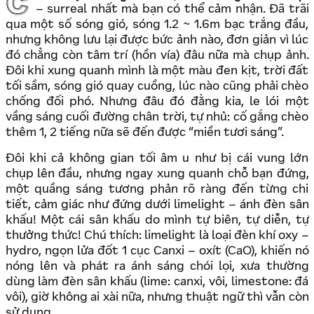
Chèo thuyền trong mưa bão, đó là cảm giác siêu thực
– surreal nhất mà bạn có thể cảm nhận. Đã trãi
qua một số sóng gió, sóng 1.2 ~ 1.6m bạc trắng đầu,
nhưng không lưu lại được bức ảnh nào, đơn giản vì lúc
đó chẳng còn tâm trí (hồn vía) đâu nữa mà chụp ảnh.
Đôi khi xung quanh mình là một màu đen kịt, trời đất
tối sầm, sóng gió quay cuồng, lúc nào cũng phải chèo
chống đối phó. Nhưng đâu đó đằng kia, le lói một
vầng sáng cuối đường chân trời, tự nhủ: cố gắng chèo
thêm 1, 2 tiếng nữa sẽ đến được “miền tươi sáng”.
Đôi khi cả không gian tối âm u như bị cái vung lớn
chụp lên đầu, nhưng ngay xung quanh chỗ bạn đứng,
một quầng sáng tương phản rõ ràng đến từng chi
tiết, cảm giác như đứng dưới limelight – ánh đèn sân
khấu! Một cái sân khấu do mình tự biên, tự diễn, tự
thưởng thức! Chú thích: limelight là loại đèn khí oxy –
hydro, ngọn lửa đốt 1 cục Canxi – oxít (CaO), khiến nó
nóng lên và phát ra ánh sáng chói lọi, xưa thường
dùng làm đèn sân khấu (lime: canxi, vôi, limestone: đá
vôi), giờ không ai xài nữa, nhưng thuật ngữ thì vẫn còn
sử dụng.