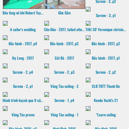
Serene - 3, p2
Bảo tàng vũ khí Robert Taylor
Ghe Sấm
Serene - 3, p1
A sailor's wedding
Côn Đảo - 2017, failed attempt
TIKI 30' Veronique christening
Bắc hành - 2017, p4
Bắc hành - 2017, p3
Bắc hành - 2017, p2
Hạ Long - 2017
Cát Bà - 2017
Bắc hành - 2017, p1
Serene - 2, p4
Serene - 2, p3
Serene - 2, p2
Serene - 2, p1
Vũng Tàu sailing - 2
CLB TDTT Thanh Đa
Hành trình kayak qua 9 cửa sông Mekong, 2016
Serene - 1, p4
Kendu Yacht's 21
Vũng Tàu prams
Vũng Tàu sailing - 1
"Learn sailing
Bắc hành, 2016, p2
Ninh Bình, 2016
Bắc Ninh, 2016