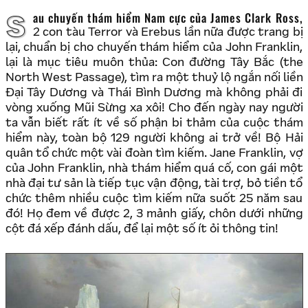
Sau chuyến thám hiểm Nam cực của James Clark Ross,
2 con tàu Terror và Erebus lần nữa được trang bị
lại, chuẩn bị cho chuyến thám hiểm của John Franklin,
lại là mục tiêu muôn thủa: Con đường Tây Bắc (the
North West Passage), tìm ra một thuỷ lộ ngắn nối liền
Đại Tây Dương và Thái Bình Dương mà không phải đi
vòng xuống Mũi Sừng xa xôi! Cho đến ngày nay người
ta vẫn biết rất ít về số phận bi thảm của cuộc thám
hiểm này, toàn bộ 129 người không ai trở về! Bộ Hải
quân tổ chức một vài đoàn tìm kiếm. Jane Franklin, vợ
của John Franklin, nhà thám hiểm quá cố, con gái một
nhà đại tư sản là tiếp tục vận động, tài trợ, bỏ tiền tổ
chức thêm nhiều cuộc tìm kiếm nữa suốt 25 năm sau
đó! Họ đem về được 2, 3 mảnh giấy, chôn dưới những
cột đá xếp đánh dấu, để lại một số ít ỏi thông tin!