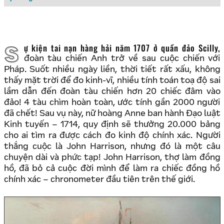
Sự kiện tai nạn hàng hải năm 1707 ở quần đảo Scilly,
đoàn tàu chiến Anh trở về sau cuộc chiến với
Pháp. Suốt nhiều ngày liền, thời tiết rất xấu, không
thấy mặt trời để đo kinh-vĩ, nhiều tính toán toạ độ sai
lầm dẫn đến đoàn tàu chiến hơn 20 chiếc đâm vào
đảo! 4 tàu chìm hoàn toàn, ước tính gần 2000 người
đã chết! Sau vụ này, nữ hoàng Anne ban hành Đạo luật
Kinh tuyến – 1714, quy định sẽ thưởng 20.000 bảng
cho ai tìm ra được cách đo kinh độ chính xác. Người
thắng cuộc là John Harrison, nhưng đó là một câu
chuyện dài và phức tạp! John Harrison, thợ làm đồng
hồ, đã bỏ cả cuộc đời mình để làm ra chiếc đồng hồ
chính xác – chronometer đầu tiên trên thế giới.