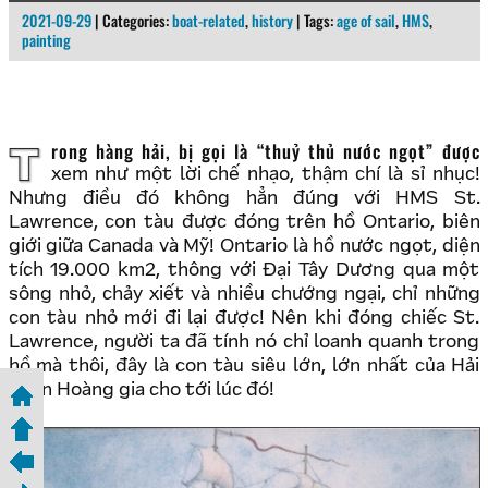
2021-09-29
| Categories:
boat-related
,
history
| Tags:
age of sail
,
HMS
,
painting
Trong hàng hải, bị gọi là “thuỷ thủ nước ngọt” được
xem như một lời chế nhạo, thậm chí là sỉ nhục!
Nhưng điều đó không hẳn đúng với HMS St.
Lawrence, con tàu được đóng trên hồ Ontario, biên
giới giữa Canada và Mỹ! Ontario là hồ nước ngọt, diện
tích 19.000 km2, thông với Đại Tây Dương qua một
sông nhỏ, chảy xiết và nhiều chướng ngại, chỉ những
con tàu nhỏ mới đi lại được! Nên khi đóng chiếc St.
Lawrence, người ta đã tính nó chỉ loanh quanh trong
hồ mà thôi, đây là con tàu siêu lớn, lớn nhất của Hải
quân Hoàng gia cho tới lúc đó!