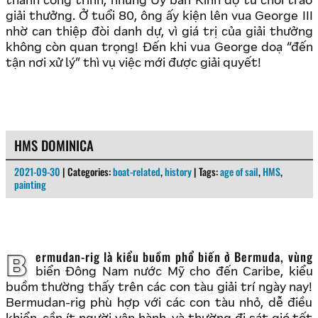
thành công trình, nhưng Uỷ ban Kinh độ từ chối trao
giải thưởng. Ở tuổi 80, ông ấy kiện lên vua George III
nhờ can thiệp đòi danh dự, vì giá trị của giải thưởng
không còn quan trọng! Đến khi vua George doạ “đến
tận nơi xử lý” thì vụ việc mới được giải quyết!
HMS DOMINICA
2021-09-30
| Categories:
boat-related
,
history
| Tags:
age of sail
,
HMS
,
painting
Bermudan-rig là kiểu buồm phổ biến ở Bermuda, vùng
biển Đông Nam nước Mỹ cho đến Caribe, kiểu
buồm thường thấy trên các con tàu giải trí ngày nay!
Bermudan-rig phù hợp với các con tàu nhỏ, dễ điều