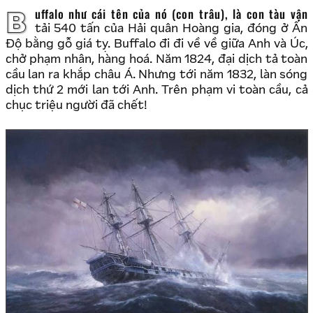
Buffalo như cái tên của nó (con trâu), là con tàu vận
tải 540 tấn của Hải quân Hoàng gia, đóng ở Ấn
Độ bằng gỗ giá tỵ. Buffalo đi đi về về giữa Anh và Úc,
chở phạm nhân, hàng hoá. Năm 1824, đại dịch tả toàn
cầu lan ra khắp châu Á. Nhưng tới năm 1832, làn sóng
dịch thứ 2 mới lan tới Anh. Trên phạm vi toàn cầu, cả
chục triệu người đã chết!