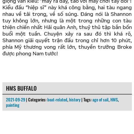
giọng văn kiểu: “mày ra đây, tao với mày chơi tay đôi”!
Kiểu đấu “hiệp sĩ” này khá công bằng, hai tàu ngang
nhau về tải trọng, về số súng. Đáng nói là Shannon
tuy không lớn, nhưng là một trong những con tàu
thiện chiến nhất Hải quân Anh, thuỷ thủ tập bắn bốn
buổi một tuần. Chuyện xảy ra sau đó thì khá rõ,
Shannon giải quyết trận đấu trong chỉ hơn 10 phút,
phía Mỹ thương vong rất lớn, thuyền trưởng Broke
được phong Nam tước!
HMS BUFFALO
2021-09-29
| Categories:
boat-related
,
history
| Tags:
age of sail
,
HMS
,
painting