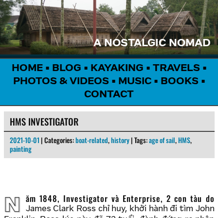
A NOSTALGIC NOMAD
HOME
•
BLOG
•
KAYAKING
•
TRAVELS
•
PHOTOS & VIDEOS
•
MUSIC
•
BOOKS
•
CONTACT
HMS INVESTIGATOR
2021-10-01
| Categories:
boat-related
,
history
| Tags:
age of sail
,
HMS
,
painting
Năm 1848, Investigator và Enterprise, 2 con tàu do
James Clark Ross chỉ huy, khởi hành đi tìm John