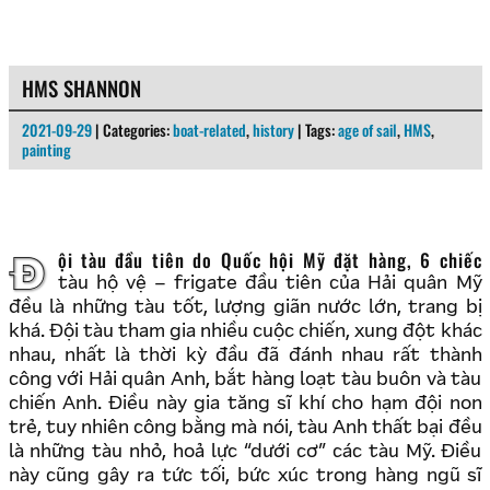
HMS SHANNON
2021-09-29
| Categories:
boat-related
,
history
| Tags:
age of sail
,
HMS
,
painting
Đội tàu đầu tiên do Quốc hội Mỹ đặt hàng, 6 chiếc
tàu hộ vệ – frigate đầu tiên của Hải quân Mỹ
đều là những tàu tốt, lượng giãn nước lớn, trang bị
khá. Đội tàu tham gia nhiều cuộc chiến, xung đột khác
nhau, nhất là thời kỳ đầu đã đánh nhau rất thành
công với Hải quân Anh, bắt hàng loạt tàu buôn và tàu
chiến Anh. Điều này gia tăng sĩ khí cho hạm đội non
trẻ, tuy nhiên công bằng mà nói, tàu Anh thất bại đều
là những tàu nhỏ, hoả lực “dưới cơ” các tàu Mỹ. Điều
này cũng gây ra tức tối, bức xúc trong hàng ngũ sĩ