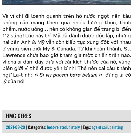
Và vì chỉ đi loanh quanh trên hồ nước ngọt nên tàu
không cần mang theo quá nhiều lương thực, thực
phẩm, nước uống… nên có không gian để trang bị đến
112 súng! Lúc này thì Mỹ đã dành được độc lập, nhưng
hai bên Anh & Mỹ vẫn còn tiếp tục xung đột với nhau
ở vùng biên giới Mỹ & Canada. Từ khi hoàn thành, St.
Lawrence chưa bao giờ tham gia một chiến trận nào,
vì chả ai dám dây dưa với cái kích thước của nó, vùng
biên giới vì thế được yên bình! Thế nên cái câu thành
ngữ La-tinh:
Si vis pacem para bellum
đúng là có
lý của nó!
HMC CERES
2021-09-29
| Categories:
boat-related
,
history
| Tags:
age of sail
,
painting