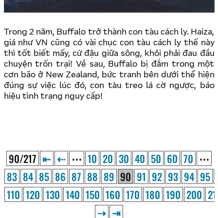
Trong 2 năm, Buffalo trở thành con tàu cách ly. Haiza,
giá như VN cũng có vài chục con tàu cách ly thế này
thì tốt biết mấy, cứ đậu giữa sông, khỏi phải đau đầu
chuyện trốn trại! Về sau, Buffalo bị đắm trong một
cơn bão ở New Zealand, bức tranh bên dưới thể hiện
đúng sự việc lúc đó, con tàu treo lá cờ ngược, báo
hiệu tình trạng nguy cấp!
90/217
⇤
⇠
⋯
10
20
30
40
50
60
70
⋯
83
84
85
86
87
88
89
90
91
92
93
94
95
110
120
130
140
150
160
170
180
190
200
21
⇢
⇥