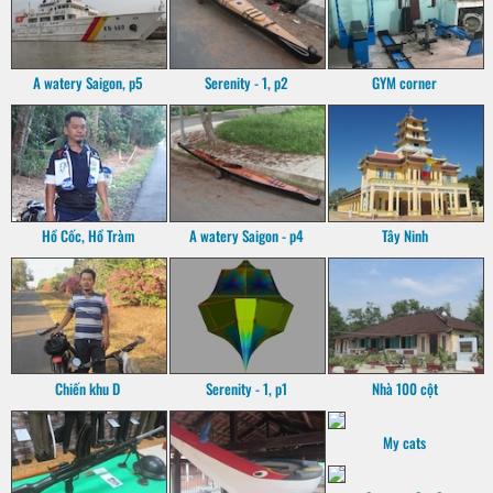
A watery Saigon, p5
Serenity - 1, p2
GYM corner
Hồ Cốc, Hồ Tràm
A watery Saigon - p4
Tây Ninh
Chiến khu D
Serenity - 1, p1
Nhà 100 cột
My cats