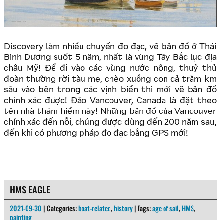
Discovery làm nhiều chuyến đo đạc, vẽ bản đồ ở Thái
Bình Dương suốt 5 năm, nhất là vùng Tây Bắc lục địa
châu Mỹ! Để đi vào các vùng nước nông, thuỷ thủ
đoàn thường rời tàu mẹ, chèo xuồng con cả trăm km
sâu vào bên trong các vịnh biển thì mới vẽ bản đồ
chính xác được! Đảo Vancouver, Canada là đặt theo
tên nhà thám hiểm này! Những bản đồ của Vancouver
chính xác đến nỗi, chúng được dùng đến 200 năm sau,
đến khi có phương pháp đo đạc bằng GPS mới!
HMS EAGLE
2021-09-30
| Categories:
boat-related
,
history
| Tags:
age of sail
,
HMS
,
painting