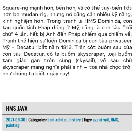
Square-rig mạnh hơn, bền hơn, và có thể tuỳ-biến tốt
hơn bermudan-rig, nhưng nó cũng cần nhiều kỹ năng,
kinh nghiệm hơn! Trong tranh là HMS Dominica, con
tàu quốc tịch Pháp đóng ở Mỹ, cũng là con tàu “đổi
chủ” 4 lần, hết bị Anh đến Pháp chiếm qua chiếm về!
Tranh thể hiện sự kiện Dominica bị con tàu privateer
Mỹ – Decatur bắt năm 1813. Trên cột buồm sau của
con tàu Decatur, có lá buồm skyscraper, loại buồm
tam giác gắn trên cùng (skysail), về sau chữ
skyscraper mang nghĩa phái sinh – toà nhà chọc trời
như chúng ta biết ngày nay!
HMS JAVA
2021-09-30
| Categories:
boat-related
,
history
| Tags:
age of sail
,
HMS
,
painting