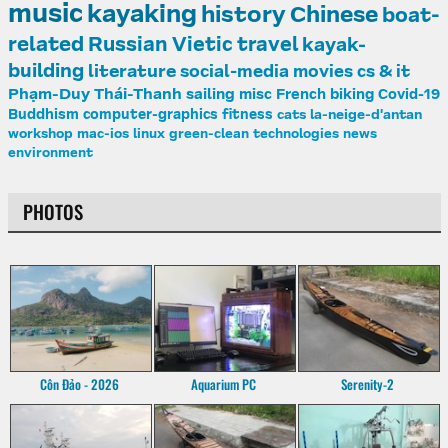
music
kayaking
history
Chinese
boat-
related
Russian
Vietic
travel
kayak-
building
literature
social-media
movies
cs & it
Phạm-Duy
Thái-Thanh
sailing
misc
French
biking
Covid-19
Buddhism
computer-graphics
fitness
cats
la-neige-d'antan
workshop
mac-ios
linux
green-clean
technologies
news
environment
PHOTOS
Côn Đảo - 2026
Aquarium PC
Serenity-2