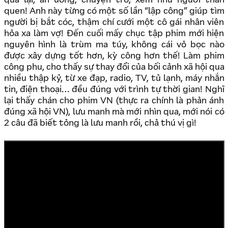
qua lại, ăn uống, chuyện trò, xem như người thân
quen! Anh này từng có một số lần “lập công” giúp tìm
người bị bắt cóc, thậm chí cưới một cô gái nhân viên
hỏa xa làm vợ! Đến cuối mấy chục tập phim mới hiện
nguyên hình là trùm ma túy, không cái vỏ bọc nào
được xây dựng tốt hơn, kỳ công hơn thế! Làm phim
công phu, cho thấy sự thay đổi của bối cảnh xã hội qua
nhiều thập kỷ, từ xe đạp, radio, TV, tủ lạnh, máy nhắn
tin, điện thoại… đều đúng với trình tự thời gian! Nghĩ
lại thấy chán cho phim VN (thực ra chính là phản ánh
đúng xã hội VN), lưu manh mà mới nhìn qua, mới nói có
2 câu đã biết tỏng là lưu manh rồi, chả thú vị gì!