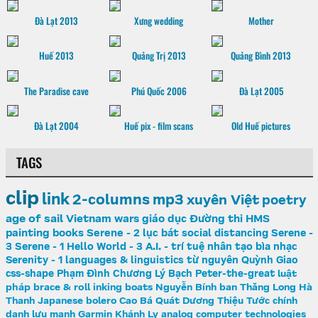
Đà Lạt 2013
Xưng wedding
Mother
Huế 2013
Quảng Trị 2013
Quảng Bình 2013
The Paradise cave
Phú Quốc 2006
Đà Lạt 2005
Đà Lạt 2004
Huế pix - film scans
Old Huế pictures
TAGS
clip
link
2-columns
mp3
xuyên Việt
poetry
age of sail
Vietnam wars
giáo dục
Đường thi
HMS
painting
books
Serene - 2
lục bát
social distancing
Serene -
3
Serene - 1
Hello World - 3
A.I. - trí tuệ nhân tạo
bìa nhạc
Serenity - 1
languages & linguistics
từ nguyên
Quỳnh Giao
css-shape
Phạm Đình Chương
Lý Bạch
Peter-the-great
luật
pháp
brace & roll
inking
boats
Nguyễn Bính
ban Thăng Long
Hà
Thanh
Japanese
bolero
Cao Bá Quát
Dương Thiệu Tước
chính
danh
lưu manh
Garmin
Khánh Ly
analog computer
technologies