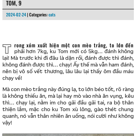
TOM, 9
2024-02-24
| Categories:
cats
Trong xóm xuất hiện một con mèo trắng, to lớn đến
phải hơn 7kg, ku Tom mới có 5kg… đánh không
lại! Mà trước khi đi đâu là dặn rồi, đánh được thì đánh,
không đánh được thì… chạy! Ấy thế mà vẫn ham đánh,
nên bị vô số vết thương, lâu lâu lại thấy ôm đầu máu
chạy về!
Mà con mèo trắng này đúng lạ, to lớn béo tốt, rõ ràng
là không thiếu ăn, mà lại hay mò vào nhà ăn vụng, kêu
thì… chạy lại, nằm im cho gãi đầu gãi tai, ra bộ thân
thiện lắm, mặc cho ku Tom xù lông, gào thét chung
quanh, nó vẫn thản nhiên ăn uống, nói cười như không
vậy!