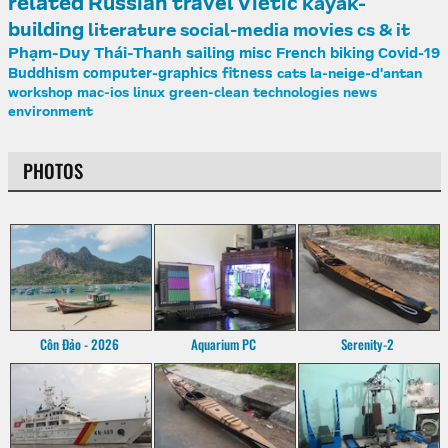
related
Russian
travel
Vietic
kayak-
building
literature
social-media
movies
cs & it
Phạm-Duy
Thái-Thanh
sailing
misc
French
biking
Covid-19
Buddhism
computer-graphics
fitness
cats
la-neige-d'antan
workshop
mac-ios
linux
green-clean
technologies
news
environment
PHOTOS
Côn Đảo - 2026
Aquarium PC
Serenity-2