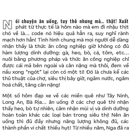
Nói chuyện ăn uống, tuy thô nhưng mà… thật! Xuất
phát từ thực tế là hôm nào mà em đi nhậu thịt
chó về là… code nó hiệu quả hẳn ra, suy nghĩ rành
mạch hơn hẳn! Tình hình chung mà mọi người dễ dàng
nhận thấy là thức ăn công nghiệp giờ không có đủ
hàm lượng dinh dưỡng: gà, heo, bò, cá, tôm, etc…
nuôi bằng phương pháp và thức ăn công nghiệp chỉ
được cái mã bên ngoài và cân nặng mà thôi, đem về
nấu xong “ngót” lại còn có một tí! Đó là chưa kể các
thủ thuật của chợ, siêu thị bây giờ, ngâm nước, ngâm
hoá chất, tăng cân nặng!
Một số hôm đạp xe về các miền quê như Tây Ninh,
Long An, Bà Rịa… ăn uống ở các chợ quê thì nhận
thấy heo, bò tự nhiên, cảm nhận mùi vị và dinh dưỡng
hoàn toàn khác các loại bán trong siêu thị! Nên ăn
uống thì đủ đầy nhưng năng lượng không đủ, các
thành phần vi chất thiếu hụt! Từ nhiều năm, Nga đã ra