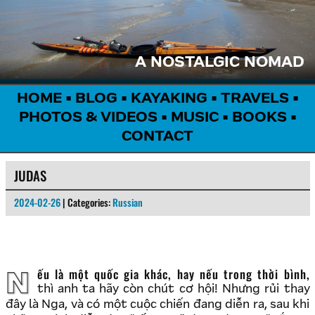
A NOSTALGIC NOMAD
HOME
•
BLOG
•
KAYAKING
•
TRAVELS
•
PHOTOS & VIDEOS
•
MUSIC
•
BOOKS
•
CONTACT
JUDAS
2024-02-26
| Categories:
Russian
Nếu là một quốc gia khác, hay nếu trong thời bình,
thì anh ta hãy còn chút cơ hội! Nhưng rủi thay
đây là Nga, và có một cuộc chiến đang diễn ra, sau khi