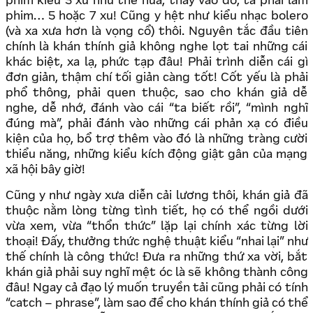
phim kiểu 3 xu như thế nữa, thay vào đó, ta phải làm
phim… 5 hoặc 7 xu! Cũng y hệt như kiểu nhạc bolero
(và xa xưa hơn là vọng cổ) thôi. Nguyên tắc đầu tiên
chính là khán thính giả không nghe lọt tai những cái
khác biệt, xa lạ, phức tạp đâu! Phải trình diễn cái gì
đơn giản, thậm chí tối giản càng tốt! Cốt yếu là phải
phổ thông, phải quen thuộc, sao cho khán giả dễ
nghe, dễ nhớ, đánh vào cái “ta biết rồi”, “mình nghĩ
đúng mà”, phải đánh vào những cái phản xạ có điều
kiện của họ, bổ trợ thêm vào đó là những tràng cười
thiểu năng, những kiểu kích động giật gân của mạng
xã hội bây giờ!
Cũng y như ngày xưa diễn cải lương thôi, khán giả đã
thuộc nằm lòng từng tình tiết, họ có thể ngồi dưới
vừa xem, vừa “thổn thức” lặp lại chính xác từng lời
thoại! Đấy, thưởng thức nghệ thuật kiểu “nhai lại” như
thế chính là công thức! Đưa ra những thứ xa vời, bắt
khán giả phải suy nghĩ mệt óc là sẽ không thành công
đâu! Ngay cả đạo lý muốn truyền tải cũng phải có tính
“catch – phrase”, làm sao để cho khán thính giả có thể