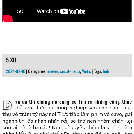
5 XU
2024-02-16
| Categories:
movies
,
social-media
,
Vietic
| Tags:
link
Dần dà thì chúng nó cũng sẽ tìm ra những công thức
để làm thức ăn công nghiệp sao cho hiệu quả,
thu về trăm tỷ này nọ! Trực tiếp làm phim về cave, gái
ngành thì đã nhan nhản rồi, sẽ trở nên nhàm chán, lại
còn bị nói là hạ cấp! Nên, bí quyết chính là không làm