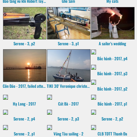
Bảo tàng vũ khí Robert Taylor
Ghe Sấm
My cats
Serene - 3, p2
Serene - 3, p1
A sailor's wedding
Bắc hành - 2017, p4
Bắc hành - 2017, p3
Côn Đảo - 2017, failed attempt
TIKI 30' Veronique christening
Bắc hành - 2017, p2
Hạ Long - 2017
Cát Bà - 2017
Bắc hành - 2017, p1
Serene - 2, p4
Serene - 2, p3
Serene - 2, p2
Serene - 2, p1
Vũng Tàu sailing - 2
CLB TDTT Thanh Đa