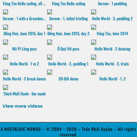
Vũng Tàu BaBa sailing, all sails hoisted
Vũng Tàu BaBa sailing
Serene - 1 paddling
Serene - 1 with a Greenland paddle
Serene - 1, initial trialling
Hello World - 3, paddling 2
Đồng Hoà, June 2015, day 1
Đồng Hoà, June 2015, day 2
Vũng Tàu, June 2014
Mã Pí Lèng pass
Ô Quý Hồ pass
Hello World - 2 dancing
Hello World - 1 vs 2
Hello World - 3, paddling 1
Hello World - 3, trials
Hello World - 2 break dance
3D GUI demo
Hello World - 1, 2
Thích Nhất Hạnh - the monk
View more videos
A NOSTALGIC NOMAD – © 2004 ~ 2026 – Trần Khải Xuyên – All rights
reserved.