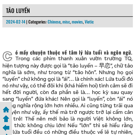
TẢO LUYẾN
2024-02-14
| Categories:
Chinese
,
misc
,
movies
,
Vietic
Có mấy chuyện thuộc về tâm lý lứa tuổi và ngôn ngữ.
Trong các phim thanh xuân vườn trường TQ,
早恋
hiện tượng này được gọi là “tảo luyến –
“, chữ tảo
nghĩa là sớm, như trong từ “tảo hôn”. Nhưng họ gọi
“luyến” chứ không gọi là “ái”… là chính xác! Lứa tuổi đó
nó như vậy, có thể đôi khi (khá hiếm hoi) tình cảm sẽ đi
hết đời người, còn đa phần sẽ là… học kỳ sau quay
sang “luyến” đứa khác! Nên gọi là “luyến”, còn “ái” nó
mang nghĩa rộng lớn hơn nhiều. Ai cũng từng trãi qua
chuyện như vậy, ấy thế mà trở ngược trở lại cấm cản
con trẻ! Thế nên mới bảo là người Việt không lớn,
tâm thức không chịu lớn! Nếu “lớn” thì sẽ hiểu rằng
mỗi lứa tuổi đều có những điều thuộc về lẽ tự nhiên,