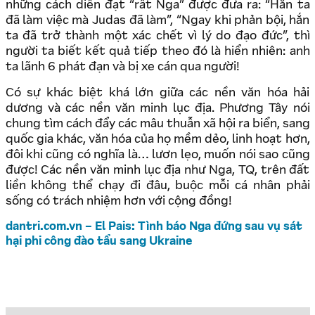
những cách diễn đạt “rất Nga” được đưa ra: “Hắn ta
đã làm việc mà Judas đã làm”, “Ngay khi phản bội, hắn
ta đã trở thành một xác chết vì lý do đạo đức”, thì
người ta biết kết quả tiếp theo đó là hiển nhiên: anh
ta lãnh 6 phát đạn và bị xe cán qua người!
Có sự khác biệt khá lớn giữa các nền văn hóa hải
dương và các nền văn minh lục địa. Phương Tây nói
chung tìm cách đẩy các mâu thuẫn xã hội ra biển, sang
quốc gia khác, văn hóa của họ mềm dẻo, linh hoạt hơn,
đôi khi cũng có nghĩa là… lươn lẹo, muốn nói sao cũng
được! Các nền văn minh lục địa như Nga, TQ, trên đất
liền không thể chạy đi đâu, buộc mỗi cá nhân phải
sống có trách nhiệm hơn với cộng đồng!
dantri.com.vn – El Pais: Tình báo Nga đứng sau vụ sát
hại phi công đào tẩu sang Ukraine