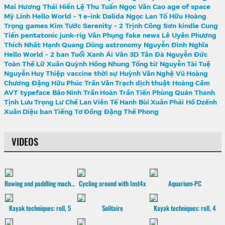
Mai Hương
Thái Hiền
Lệ Thu
Tuấn Ngọc
Văn Cao
age of space
Mỹ Linh
Hello World - 1
e-ink
Dalida
Ngọc Lan
Tố Hữu
Hoàng
Trọng
games
Kim Tước
Serenity - 2
Trịnh Công Sơn
kindle
Cung
Tiến
pentatonic
junk-rig
Văn Phụng
fake news
Lê Uyên Phương
Thích Nhất Hạnh
Quang Dũng
astronomy
Nguyễn Đình Nghĩa
Hello World - 2
ban Tuổi Xanh
Ái Vân
3D
Tản Đà
Nguyễn Đức
Toàn
Thế Lữ
Xuân Quỳnh
Hồng Nhung
Tống từ
Nguyễn Tài Tuệ
Nguyễn Huy Thiệp
vaccine
thời sự
Huỳnh Văn Nghệ
Vũ Hoàng
Chương
Đặng Hữu Phúc
Trần Văn Trạch
dịch thuật
Hoàng Cầm
AVT
typeface
Bảo Ninh
Trần Hoàn
Trần Tiến
Phùng Quán
Thanh
Tịnh
Lưu Trọng Lư
Chế Lan Viên
Tế Hanh
Bùi Xuân Phái
Hồ Dzếnh
Xuân Diệu
ban Tiếng Tơ Đồng
Đặng Thế Phong
VIDEOS
Rowing and paddling machine
Cycling around with Inst4x
Aquarium-PC
Kayak techniques: roll, 5
Solitaire
Kayak techniques: roll, 4