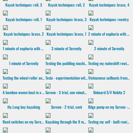
Kayak techniques: roll, 3
Kayak techniques: roll, 2
Kayak techniques: brace, 4
Kayak techniques: roll, 1
Kayak techniques: brace, 3
Kayak techniques: reentry
Kayak techniques: brace, 2
Kayak techniques: brace, 1
2 minute of euphoria with Serenity
1 minute of euphoria with Serenity
3 minute of Serenity
2 minute of Serenity
1 minute of Serenity
Testing the paddling machine
Testing my makeshift rowing machine
Testing the wheel-roller and the sliding rails
Tesla - experimentation with Core Animation
Vietnamese sailboats from the old days
A bamboo-woven boat in a gold-plated sunset
Serene - 3 trial, one minute of paddling
Onboard S/V Nobita 2
Hạ Long bay kayaking
Serene - 2 trial, cont
Bilge pump on my Serene - 2 kayak
Reed switches on my Serene - 2 kayak
Kayaking through the 9 mouths of the Mekong river
Testing my self - built rowing machine