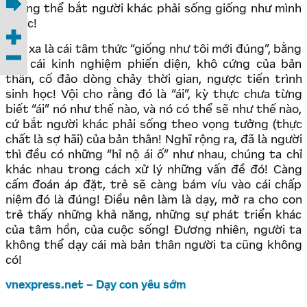
không thể bắt người khác phải sống giống như mình
được!
Sâu xa là cái tâm thức “giống như tôi mới đúng”, bằng
vào cái kinh nghiệm phiến diện, khô cứng của bản
thân, cố đảo dòng chảy thời gian, ngược tiến trình
sinh học! Vội cho rằng đó là “ái”, kỳ thực chưa từng
biết “ái” nó như thế nào, và nó có thể sẽ như thế nào,
cứ bắt người khác phải sống theo vọng tưởng (thực
chất là sợ hãi) của bản thân! Nghĩ rộng ra, đã là người
thì đều có những “hỉ nộ ái ố” như nhau, chúng ta chỉ
khác nhau trong cách xử lý những vấn đề đó! Càng
cấm đoán áp đặt, trẻ sẽ càng bám víu vào cái chấp
niệm đó là đúng! Điều nên làm là dạy, mở ra cho con
trẻ thấy những khả năng, những sự phát triển khác
của tâm hồn, của cuộc sống! Đương nhiên, người ta
không thể dạy cái mà bản thân người ta cũng không
có!
vnexpress.net – Dạy con yêu sớm