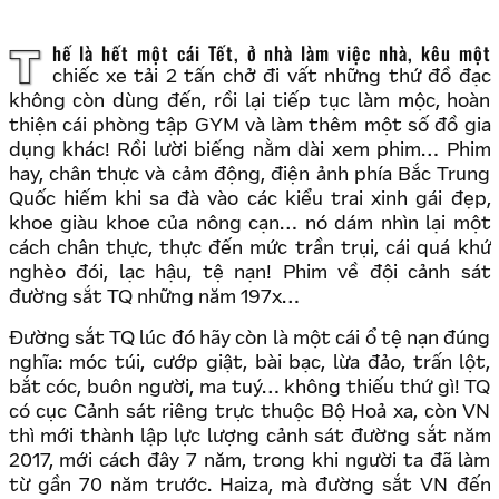
Thế là hết một cái Tết, ở nhà làm việc nhà, kêu một
chiếc xe tải 2 tấn chở đi vất những thứ đồ đạc
không còn dùng đến, rồi lại tiếp tục làm mộc, hoàn
thiện cái phòng tập GYM và làm thêm một số đồ gia
dụng khác! Rồi lười biếng nằm dài xem phim… Phim
hay, chân thực và cảm động, điện ảnh phía Bắc Trung
Quốc hiếm khi sa đà vào các kiểu trai xinh gái đẹp,
khoe giàu khoe của nông cạn… nó dám nhìn lại một
cách chân thực, thực đến mức trần trụi, cái quá khứ
nghèo đói, lạc hậu, tệ nạn! Phim về đội cảnh sát
đường sắt TQ những năm 197x…
Đường sắt TQ lúc đó hãy còn là một cái ổ tệ nạn đúng
nghĩa: móc túi, cướp giật, bài bạc, lừa đảo, trấn lột,
bắt cóc, buôn người, ma tuý… không thiếu thứ gì! TQ
có cục Cảnh sát riêng trực thuộc Bộ Hoả xa, còn VN
thì mới thành lập lực lượng cảnh sát đường sắt năm
2017, mới cách đây 7 năm, trong khi người ta đã làm
từ gần 70 năm trước. Haiza, mà đường sắt VN đến