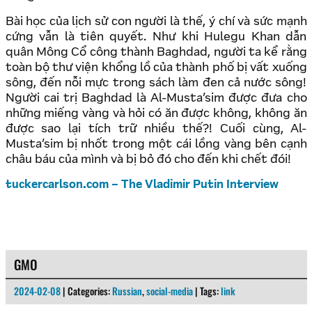
Bài học của lịch sử con người là thế, ý chí và sức mạnh
cứng vẫn là tiên quyết. Như khi Hulegu Khan dẫn
quân Mông Cổ công thành Baghdad, người ta kể rằng
toàn bộ thư viện khổng lồ của thành phố bị vất xuống
sông, đến nỗi mực trong sách làm đen cả nước sông!
Người cai trị Baghdad là Al-Musta’sim được đưa cho
những miếng vàng và hỏi có ăn được không, không ăn
được sao lại tích trữ nhiều thế?! Cuối cùng, Al-
Musta’sim bị nhốt trong một cái lồng vàng bên cạnh
châu báu của mình và bị bỏ đó cho đến khi chết đói!
tuckercarlson.com – The Vladimir Putin Interview
GMO
2024-02-08
| Categories:
Russian
,
social-media
| Tags:
link