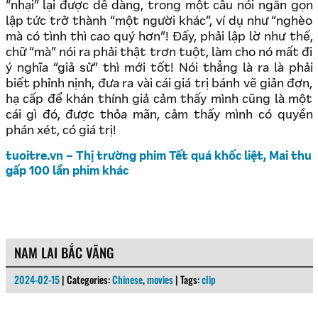
“nhại” lại được dễ dàng, trong một câu nói ngắn gọn
lập tức trở thành “một người khác”, ví dụ như “nghèo
mà có tình thì cao quý hơn”! Đấy, phải lập lờ như thế,
chữ “mà” nói ra phải thật trơn tuột, làm cho nó mất đi
ý nghĩa “giả sử” thì mới tốt! Nói thẳng là ra là phải
biết phỉnh nịnh, đưa ra vài cái giá trị bánh vẽ giản đơn,
hạ cấp để khán thính giả cảm thấy mình cũng là một
cái gì đó, được thỏa mãn, cảm thấy mình có quyền
phán xét, có giá trị!
tuoitre.vn – Thị trường phim Tết quá khốc liệt, Mai thu
gấp 100 lần phim khác
NAM LAI BẮC VÃNG
2024-02-15
| Categories:
Chinese
,
movies
| Tags:
clip