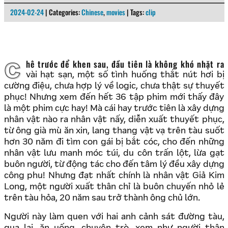
2024-02-24
| Categories:
Chinese
,
movies
| Tags:
clip
Chê trước để khen sau, đầu tiên là không khó nhặt ra
vài hạt sạn, một số tình huống thắt nút hơi bị
cường điệu, chưa hợp lý về logic, chưa thật sự thuyết
phục! Nhưng xem đến hết 36 tập phim mới thấy đây
là một phim cực hay! Mà cái hay trước tiên là xây dựng
nhân vật nào ra nhân vật nấy, diễn xuất thuyết phục,
từ ông già mù ăn xin, lang thang vật vạ trên tàu suốt
hơn 30 năm đi tìm con gái bị bắt cóc, cho đến những
nhân vật lưu manh móc túi, du côn trấn lột, lừa gạt
buôn người, từ động tác cho đến tâm lý đều xây dựng
công phu! Nhưng đạt nhất chính là nhân vật Giả Kim
Long, một người xuất thân chỉ là buôn chuyến nhỏ lẻ
trên tàu hỏa, 20 năm sau trở thành ông chủ lớn.
Người này làm quen với hai anh cảnh sát đường tàu,