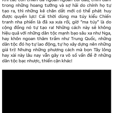
Khi các con chiên đã ngoan ngoãn cúi đầu, chìm đắm
trong những hoang tưởng và sợ hãi do chính họ tự
tạo ra, thì những kẻ chăn dắt mới có thể phát huy
được quyền lực! Cái thời dùng ma túy kiểu Chiến
tranh nha phiến là đã xa xưa rồi, giờ “ma túy” là do
cộng đồng nó tự tạo ra! Những cách này sẽ không
hiệu quả với những dân tộc mạnh bạo sâu xa như Nga,
hay khôn ngoan thâm trầm như Trung Quốc, những
dân tộc đó họ tự lao động, tự họ xây dựng nên những
giá trị! Nhưng những phương cách mà bọn Tây lông
hay xài này lâu nay vẫn gây ra vô số vấn đề ở những
dân tộc bạc nhược, thiển cận khác!