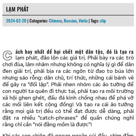
LẠM PHÁT
2024-02-20
| Categories:
Chinese
,
Russian
,
Vietic
| Tags:
clip
Cách hay nhất để hại chết một dân tộc, đó là tạo ra
lạm phát, đảo lộn các giá trị. Phải bày ra các trò
chơi đùa, lảm nhảm nhưng không có nghĩa lý gì để dân
đen giải trí, phải bịa ra các ngôn từ đao to búa lớn
nhưng sáo rỗng: dân chủ, trí thức, những cái bánh vẽ
để gây ra “đối lập”. Phải nhen nhóm các ảo tưởng để
con người ta quên đi thực tại, phải tạo ra môi trường
xã hội ghen ghét, đấu đá kình chống nhau để phá vỡ
các mối liên kết cộng đồng! Và tạo ra cái ảo tưởng
rằng mọi giá trị đều có thể đạt được dễ dàng, phải
đặt ra nhiều “catch-phrases” để quần chúng nghĩ
rằng chỉ cần “nói đằng mồm là được”!