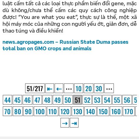
luật cấm tất cả các loại thực phẩm biến đổi gene, mặc
dù không/chưa thể cấm các quy cách công nghiệp
được! “You are what you eat”, thực sự là thế, một xã
hội máy móc của những con người yếu ớt, giản đơn, dễ
thao túng và điều khiển!
news.agropages.com – Russian State Duma passes
total ban on GMO crops and animals
51/217
⇤
⇠
⋯
10
20
30
⋯
44
45
46
47
48
49
50
51
52
53
54
55
56
5
70
80
90
100
110
120
130
140
150
160
170
⇢
⇥