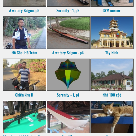
A watery Saigon, p5
Serenity - 1, p2
GYM corner
Hồ Cốc, Hồ Tràm
A watery Saigon - p4
Tây Ninh
Chiến khu D
Serenity - 1, p1
Nhà 100 cột