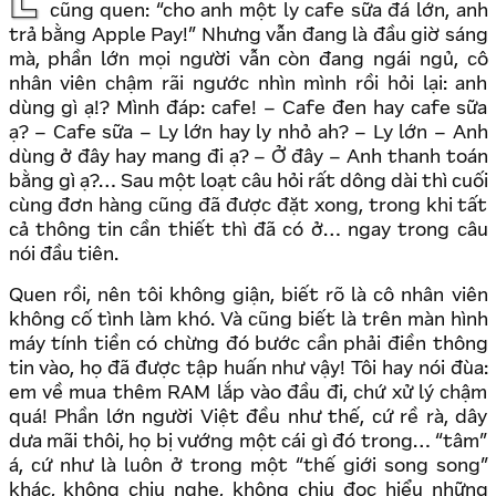
Lảm nhảm cuối tuần, cafe sáng ở quán quen, nhân viên
cũng quen: “cho anh một ly cafe sữa đá lớn, anh
trả bằng Apple Pay!” Nhưng vẫn đang là đầu giờ sáng
mà, phần lớn mọi người vẫn còn đang ngái ngủ, cô
nhân viên chậm rãi ngước nhìn mình rồi hỏi lại: anh
dùng gì ạ!? Mình đáp: cafe! – Cafe đen hay cafe sữa
ạ? – Cafe sữa – Ly lớn hay ly nhỏ ah? – Ly lớn – Anh
dùng ở đây hay mang đi ạ? – Ở đây – Anh thanh toán
bằng gì ạ?… Sau một loạt câu hỏi rất dông dài thì cuối
cùng đơn hàng cũng đã được đặt xong, trong khi tất
cả thông tin cần thiết thì đã có ở… ngay trong câu
nói đầu tiên.
Quen rồi, nên tôi không giận, biết rõ là cô nhân viên
không cố tình làm khó. Và cũng biết là trên màn hình
máy tính tiền có chừng đó bước cần phải điền thông
tin vào, họ đã được tập huấn như vậy! Tôi hay nói đùa:
em về mua thêm RAM lắp vào đầu đi, chứ xử lý chậm
quá! Phần lớn người Việt đều như thế, cứ rề rà, dây
dưa mãi thôi, họ bị vướng một cái gì đó trong… “tâm”
á, cứ như là luôn ở trong một “thế giới song song”
khác, không chịu nghe, không chịu đọc hiểu những