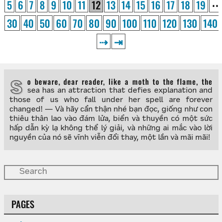
5
6
7
8
9
10
11
12
13
14
15
16
17
18
19
⋯
30
40
50
60
70
80
90
100
110
120
130
140
⇢
⇥
So beware, dear reader, like a moth to the flame, the
sea has an attraction that defies explanation and
those of us who fall under her spell are forever
changed! — Và hãy cẩn thận nhé bạn đọc, giống như con
thiêu thân lao vào đám lửa, biển và thuyền có một sức
hấp dẫn kỳ lạ không thể lý giải, và những ai mắc vào lời
nguyền của nó sẽ vĩnh viễn đổi thay, một lần và mãi mãi!
PAGES