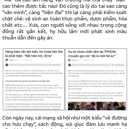
“Ma” đã cao lên hàng vạn trượng mà chả thấy “đạo”
cao thêm được tấc nào! Đó cũng là lý do tại sao càng
“văn minh”, càng “hiện đại” thì lại càng phải kiểm soát
chặt chẽ: vệ sinh an toàn thực phẩm, dược phẩm, hóa
chất etc… Xưa, con người sống với nhau trong cộng
đồng rất gắn kết, hy hữu lắm mới phát sinh mâu
thuẫn dẫn đến gây án.
Còn ngày nay, cái mạng xã hội như một kiểu “vẽ đường
cho hưu chạy”, sách động, xúi giục đám lưu manh hạ