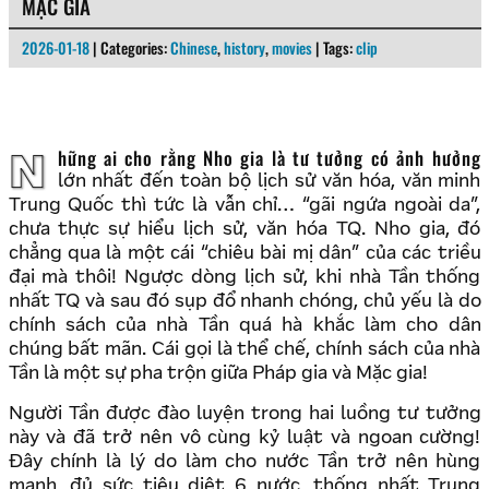
MẶC GIA
2026-01-18
| Categories:
Chinese
,
history
,
movies
| Tags:
clip
Những ai cho rằng Nho gia là tư tưởng có ảnh hưởng
lớn nhất đến toàn bộ lịch sử văn hóa, văn minh
Trung Quốc thì tức là vẫn chỉ… “gãi ngứa ngoài da”,
chưa thực sự hiểu lịch sử, văn hóa TQ. Nho gia, đó
chẳng qua là một cái “chiêu bài mị dân” của các triều
đại mà thôi! Ngược dòng lịch sử, khi nhà Tần thống
nhất TQ và sau đó sụp đổ nhanh chóng, chủ yếu là do
chính sách của nhà Tần quá hà khắc làm cho dân
chúng bất mãn. Cái gọi là thể chế, chính sách của nhà
Tần là một sự pha trộn giữa Pháp gia và Mặc gia!
Người Tần được đào luyện trong hai luồng tư tưởng
này và đã trở nên vô cùng kỷ luật và ngoan cường!
Đây chính là lý do làm cho nước Tần trở nên hùng
mạnh, đủ sức tiêu diệt 6 nước, thống nhất Trung