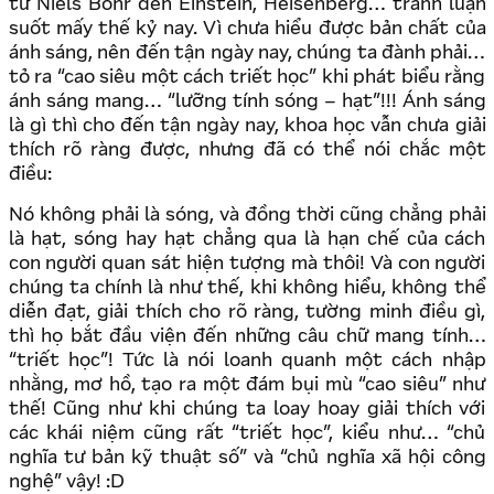
từ Niels Bohr đến Einstein, Heisenberg… tranh luận
suốt mấy thế kỷ nay. Vì chưa hiểu được bản chất của
ánh sáng, nên đến tận ngày nay, chúng ta đành phải…
tỏ ra “cao siêu một cách triết học” khi phát biểu rằng
ánh sáng mang… “lưỡng tính sóng – hạt”!!! Ánh sáng
là gì thì cho đến tận ngày nay, khoa học vẫn chưa giải
thích rõ ràng được, nhưng đã có thể nói chắc một
điều:
Nó không phải là sóng, và đồng thời cũng chẳng phải
là hạt, sóng hay hạt chẳng qua là hạn chế của cách
con người quan sát hiện tượng mà thôi! Và con người
chúng ta chính là như thế, khi không hiểu, không thể
diễn đạt, giải thích cho rõ ràng, tường minh điều gì,
thì họ bắt đầu viện đến những câu chữ mang tính…
“triết học”! Tức là nói loanh quanh một cách nhập
nhằng, mơ hồ, tạo ra một đám bụi mù “cao siêu” như
thế! Cũng như khi chúng ta loay hoay giải thích với
các khái niệm cũng rất “triết học”, kiểu như… “chủ
nghĩa tư bản kỹ thuật số” và “chủ nghĩa xã hội công
nghệ” vậy! :D