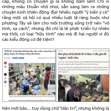
cấp, không có chuyện gì là không dám làm! Chỉ vì
những mâu thuẫn nhỏ nhoi, sẵn sàng làm ra những
chuyện kinh thiên động địa! Nhiều người “ý kiến ý cò”
rằng một xã hội có quá nhiều luật lệ ràng buộc như
phương Tây sẽ làm cho môi trường sống trở nên “vô
tình, xa cách”, nhưng đó chỉ là lẽ phát triển tự nhiên
mà thôi, có loại “hữu tình” nào mà đi hại người vì đủ
các kiểu động cơ đê tiện!?
Nên mới bảo… tuy dùng chữ “dân trí”, nhưng không là