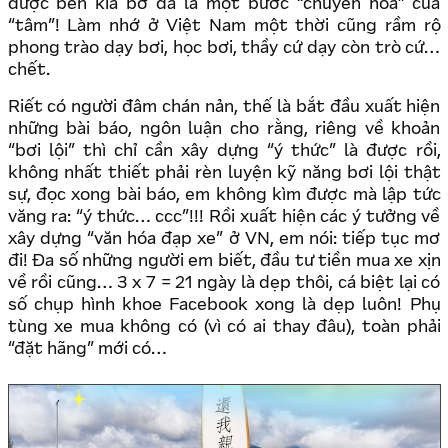
được bên kia bờ đã là một bước “chuyển hóa” của
“tâm”! Làm nhớ ở Việt Nam một thời cũng rầm rộ
phong trào dạy bơi, học bơi, thầy cứ dạy còn trò cứ…
chết.
Riết có người đâm chán nản, thế là bắt đầu xuất hiện
những bài báo, ngôn luận cho rằng, riêng về khoản
“bơi lội” thì chỉ cần xây dựng “ý thức” là được rồi,
không nhất thiết phải rèn luyện kỹ năng bơi lội thật
sự, đọc xong bài báo, em không kìm được mà lập tức
văng ra: “ý thức… ccc”!!! Rồi xuất hiện các ý tưởng về
xây dựng “văn hóa đạp xe” ở VN, em nói: tiếp tục mơ
đi! Đa số những người em biết, đầu tư tiền mua xe xịn
về rồi cũng… 3 x 7 = 21 ngày là dẹp thôi, cá biệt lại có
số chụp hình khoe Facebook xong là dẹp luôn! Phụ
tùng xe mua không có (vì có ai thay đâu), toàn phải
“đặt hãng” mới có…