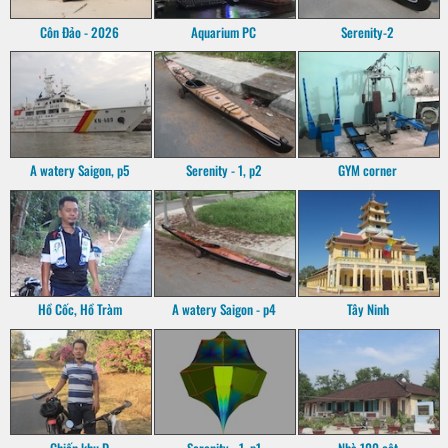
Côn Đảo - 2026
Aquarium PC
Serenity-2
A watery Saigon, p5
Serenity - 1, p2
GYM corner
Hồ Cốc, Hồ Tràm
A watery Saigon - p4
Tây Ninh