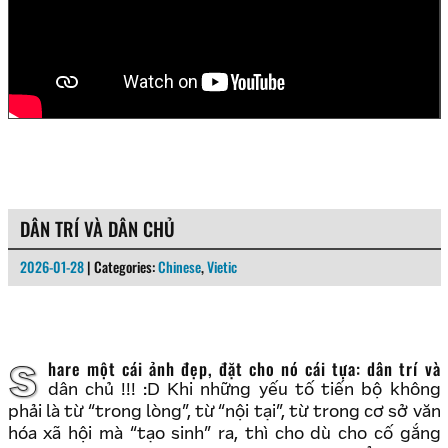
DÂN TRÍ VÀ DÂN CHỦ
2026-01-28
| Categories:
Chinese
,
Vietic
Share một cái ảnh đẹp, đặt cho nó cái tựa: dân trí và
dân chủ !!! :D Khi những yếu tố tiến bộ không
phải là từ “trong lòng”, từ “nội tại”, từ trong cơ sở văn
hóa xã hội mà “tạo sinh” ra, thì cho dù cho cố gắng