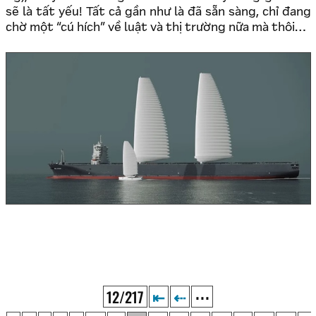
sẽ là tất yếu! Tất cả gần như là đã sẵn sàng, chỉ đang
chờ một “cú hích” về luật và thị trường nữa mà thôi…
12/217
⇤
⇠
⋯