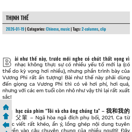
THỊNH THẾ
2026-01-19
| Categories:
Chinese
,
music
| Tags:
2-columns
,
clip
Bài như thế này, trước mới nghe có chút thất vọng vì
nhạc không thực sự có nhiều yếu tố mới lạ (có
thể do kỳ vọng hơi nhiều), nhưng phần trình bày của
Vương Phi rất ấn tượng! Bài như thế này phải dùng
đến giọng ca Vương Phi thì có vẻ hơi phí, hơi quá,
nhưng với các em tuổi còn nhỏ như vậy thì lại rất xuất
sắc!
Nhạc của phim “Tôi và cha ông chúng ta” –
我和我的
父輩
– Ngã hòa ngã đích phụ bối, 2021. Ca từ
được viết rất khéo, ẩn ý, lồng ghép nội dung tuyên
truyền vào câu chuyện chung của nhiều người! Đây