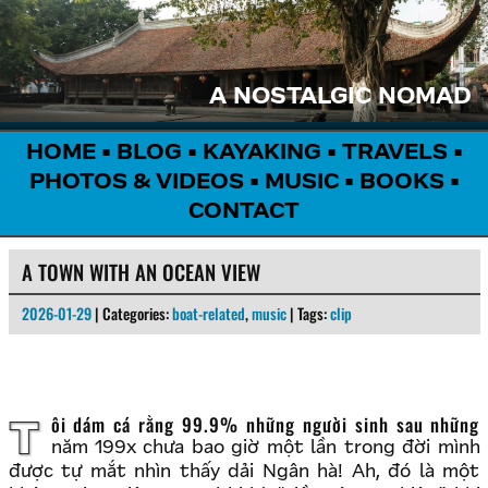
A NOSTALGIC NOMAD
HOME
•
BLOG
•
KAYAKING
•
TRAVELS
•
PHOTOS & VIDEOS
•
MUSIC
•
BOOKS
•
CONTACT
A TOWN WITH AN OCEAN VIEW
2026-01-29
| Categories:
boat-related
,
music
| Tags:
clip
Tôi dám cá rằng 99.9% những người sinh sau những
năm 199x chưa bao giờ một lần trong đời mình
được tự mắt nhìn thấy dải Ngân hà! Ah, đó là một