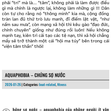
phải “trí” mà là… “tâm”, không phải là làm được điều
gì mà chính là ngược lại, không làm những gì !!! Dân
còn tự cho rằng nó “thông minh” kia mà, cộng đồng
tràn lan đủ thứ trò lưu manh, đĩ điếm lặt vặt, “như
nấm sau mưa”, còn mạng xã hội thì kêu gào “đạo đức,
chính chuyên” giống như đúng rồi luôn! Nếu không
mạnh tay, kiên trì cải tạo các tệ nạn, thì xã hội chẳng
mấy sẽ trở thành một cái “hội ma túy” bên trong cái
“viện tâm thần” thôi!
AQUAPHOBIA – CHỨNG SỢ NƯỚC
2026-01-26
| Categories:
boat-related
,
fitness