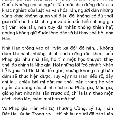
Quốc. Nhưng chỉ có người Tần mới chịu đựng được sự
khắc nghiệt của luật và văn hóa Tần, người dân những
vùng khác không quen với điều đó, không có đủ thời
gian để cho họ thích nghi và dần dần hiểu những giá
trị văn hóa Tần, nên tuy đã “nhất thống thiên hạ”,
nhưng không giữ được lòng dân và bị thay thế bởi nhà
Hán.
Nhà Hán trông vào cái “vết xe đổ” đó nên… không
dám thi hành những chính sách cứng rắn theo kiểu
Pháp gia như nhà Tần, họ tìm một học thuyết thay
thế, đó chính là Nho gia! Nói những lời “có cánh”: Nhân
Lễ Nghĩa Trí Tín thật dễ nghe, nhưng không có gì bảo
đảm sẽ thực hiện được. Tuy vậy nhà Hán hiểu rõ, đây
chỉ là… chiêu bài mị dân mà thôi, bên trong họ vẫn
ngấm áp dụng các chính sách của Pháp gia, Mặc gia,
giống hệt như nhà Tần trước đó, chỉ là làm theo một
cách khéo léo, mềm mại hơn mà thôi!
Về Pháp gia: Hàn Phi tử, Thương Ưởng, Lý Tư, Thân
Bất Hại, Quản Trọng .v.v… thì nhiều người đã bàn luận