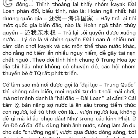
Chứng sợ nước – aquaphobia của những người ít vận
động… Thỉnh thoảng lại thấy nhóm kayak Đài
Loan phản đối, biểu tình, nào là: Hoàn ngã nhất hải
还我一海洋国家
dương quốc gia –
– Hãy trả lại tôi
một quốc gia biển đảo, nào là: Hoàn ngã thân thủy
还我亲水权
quyền –
– Trả lại tôi quyền được xuống
nước… Lý do là vì chính quyền Đài Loan ở nhiều nơi
cấm dân chơi kayak và các môn thể thao nước khác,
cho rằng nó tiềm ẩn nhiều nguy hiểm, dễ gây tai nạn
chết người. Theo dõi tình hình chung ở Trung Hoa lục
địa thì hầu như không có chuyện đó, các hội nhóm
thuyền bè ở TQ rất phát triển.
Cớ làm sao mà nơi được gọi là “đại lục – Trung Quốc”
thì không cấm biển, mọi người tự do thoải mái chơi,
mà nơi mệnh danh là “hải đảo – Đài Loan” lại cấm!? Cái
tâm lý, bản năng sợ nước là ăn sâu trong tiềm thức
con người, kể từ thời còn là… vượn người kia, không
dễ gì mà khắc phục đâu! Như trong các kinh Phật ở
Ấn Độ cổ đại đều dùng hình ảnh nước, sông làm ẩn dụ
cho các “chướng ngại”, vượt qua được dòng sông, tới