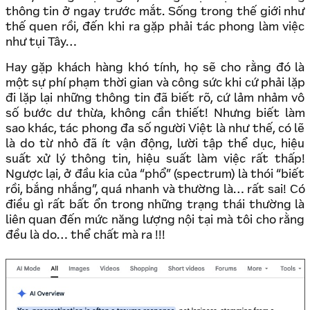
thông tin ở ngay trước mắt. Sống trong thế giới như
thế quen rồi, đến khi ra gặp phải tác phong làm việc
như tụi Tây…
Hay gặp khách hàng khó tính, họ sẽ cho rằng đó là
một sự phí phạm thời gian và công sức khi cứ phải lặp
đi lặp lại những thông tin đã biết rõ, cứ lảm nhảm vô
số bước dư thừa, không cần thiết! Nhưng biết làm
sao khác, tác phong đa số người Việt là như thế, có lẽ
là do từ nhỏ đã ít vận động, lười tập thể dục, hiệu
suất xử lý thông tin, hiệu suất làm việc rất thấp!
Ngược lại, ở đầu kia của “phổ” (spectrum) là thói “biết
rồi, bắng nhắng”, quá nhanh và thường là… rất sai! Có
điều gì rất bất ổn trong những trạng thái thường là
liên quan đến mức năng lượng nội tại mà tôi cho rằng
đều là do… thể chất mà ra !!!