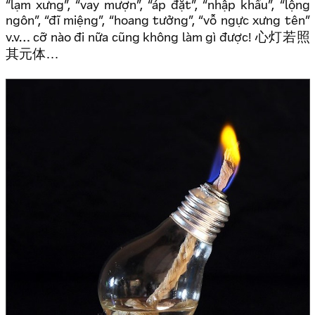
“lạm xưng”, “vay mượn”, “áp đặt”, “nhập khẩu”, “lộng
ngôn”, “đĩ miệng”, “hoang tưởng”, “vỗ ngực xưng tên”
心灯若照
v.v… cỡ nào đi nữa cũng không làm gì được!
其元体…