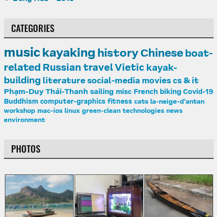
CATEGORIES
music
kayaking
history
Chinese
boat-
related
Russian
travel
Vietic
kayak-
building
literature
social-media
movies
cs & it
Phạm-Duy
Thái-Thanh
sailing
misc
French
biking
Covid-19
Buddhism
computer-graphics
fitness
cats
la-neige-d'antan
workshop
mac-ios
linux
green-clean
technologies
news
environment
PHOTOS