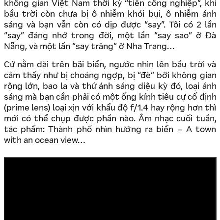
không gian Việt Nam thời kỳ “tiền công nghiệp”, khi
bầu trời còn chưa bị ô nhiễm khói bụi, ô nhiễm ánh
sáng và bạn vẫn còn có dịp được “say”. Tôi có 2 lần
“say” đáng nhớ trong đời, một lần “say sao” ở Đà
Nẵng, và một lần “say trăng” ở Nha Trang…
Cứ nằm dài trên bãi biển, ngước nhìn lên bầu trời và
cảm thấy như bị choáng ngợp, bị “đè” bởi không gian
rộng lớn, bao la và thứ ánh sáng diệu kỳ đó, loại ánh
sáng mà bạn cần phải có một ống kính tiêu cự cố định
(prime lens) loại xịn với khẩu độ f/1.4 hay rộng hơn thì
mới có thể chụp được phần nào. Âm nhạc cuối tuần,
tác phẩm: Thành phố nhìn hướng ra biển – A town
with an ocean view…