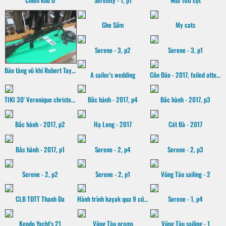
Chiến khu D
Serenity - 1, p1
Nhà 100 cột
Ghe Sấm
My cats
Serene - 3, p2
Serene - 3, p1
Bảo tàng vũ khí Robert Taylor
A sailor's wedding
Côn Đảo - 2017, failed attempt
TIKI 30' Veronique christening
Bắc hành - 2017, p4
Bắc hành - 2017, p3
Bắc hành - 2017, p2
Hạ Long - 2017
Cát Bà - 2017
Bắc hành - 2017, p1
Serene - 2, p4
Serene - 2, p3
Serene - 2, p2
Serene - 2, p1
Vũng Tàu sailing - 2
CLB TDTT Thanh Đa
Hành trình kayak qua 9 cửa sông Mekong, 2016
Serene - 1, p4
Kendu Yacht's 21
Vũng Tàu prams
Vũng Tàu sailing - 1