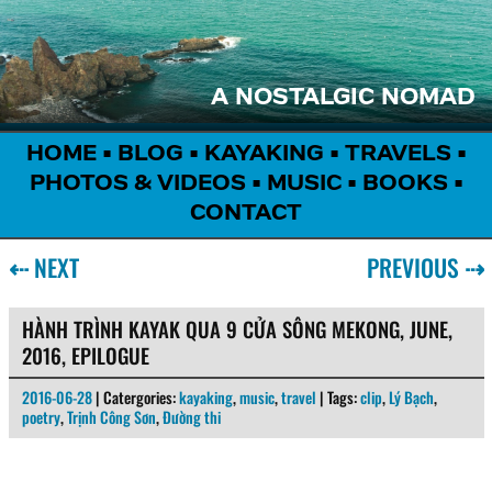
A NOSTALGIC NOMAD
HOME
•
BLOG
•
KAYAKING
•
TRAVELS
•
PHOTOS & VIDEOS
•
MUSIC
•
BOOKS
•
CONTACT
⇠
NEXT
PREVIOUS
⇢
HÀNH TRÌNH KAYAK QUA 9 CỬA SÔNG MEKONG, JUNE,
2016, EPILOGUE
2016-06-28
| Catergories:
kayaking
,
music
,
travel
| Tags:
clip
,
Lý Bạch
,
poetry
,
Trịnh Công Sơn
,
Đường thi