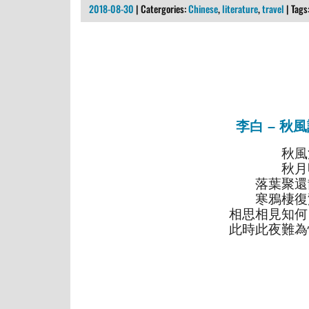
2018-08-30
| Catergories:
Chinese
,
literature
,
travel
| Tags
李白 – 秋
秋風
秋月
落葉聚還
寒鴉棲復
相思相見知何
此時此夜難為