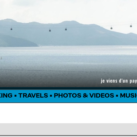
je viens d'un pay
KING
•
TRAVELS
•
PHOTOS & VIDEOS
•
MUSI