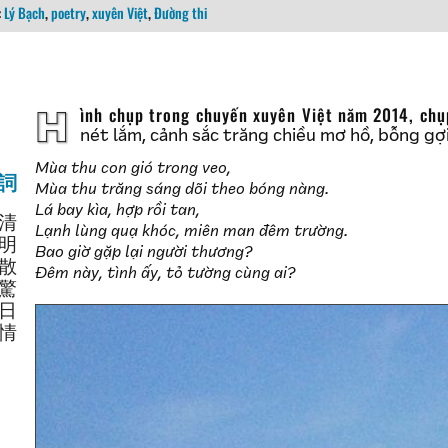
:
Lý Bạch
,
poetry
,
xuyên Việt
,
Đường thi
Hình chụp trong chuyến xuyên Việt năm 2014, chụp tình cờ bằng điện thoại nên không được rõ
nét lắm, cảnh sắc trăng chiều mơ hồ, bỗng g
Mùa thu con gió trong veo,
風詞
Mùa thu trăng sáng dõi theo bóng nàng.
Lá bay kìa, hợp rồi tan,
清
Lạnh lùng quạ khóc, miên man đêm trường.
明
Bao giờ gặp lại người thương?
散
Đêm này, tình ấy, tỏ tường cùng ai?
驚
日
情