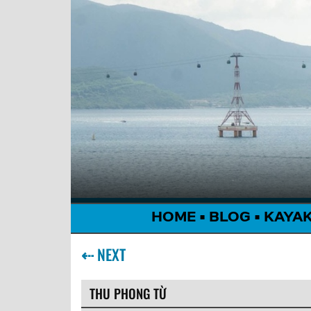
HOME
•
BLOG
•
KAYA
⇠
NEXT
THU PHONG TỪ