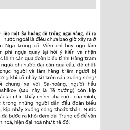
 ra
nước ngoài là điều chưa bao giờ xảy ra ở
c Nga trung cổ. Viên chỉ huy ngự lâm
n phi ngựa quay lại hỏi ý kiến và nhận
c lệnh cán qua đoàn biểu tình! Hàng trăm
 ngựa phi nước đại càn qua cầu, đè chết
 chục người và làm hàng trăm người bị
ơng khi cố nhảy từ trên cầu xuống sông!
i chung xe với Sa-hoàng, người hầu
shikov (sau này là Tể tướng) còn kịp
ái lại nhìn thấy chính cha ruột của mình,
 trong những người dẫn đầu đoàn biểu
h, kịp nhảy xuống sông thoát thân! Nước
 đã bước ra khỏi đêm dài Trung cổ để văn
h hoá, hiện đại hoá như thế đó!