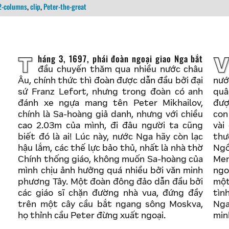
2-columns
,
clip
,
Peter-the-great
Tháng 3, 1697, phái đoàn ngoại giao Nga bắt
Việc một Sa-hoàng để trống ngai vàng, đi
đầu chuyến thăm qua nhiều nước châu
Âu, chính thức thì đoàn được dẫn đầu bởi đại
nướ
sứ Franz Lefort, nhưng trong đoàn có anh
quâ
đánh xe ngựa mang tên Peter Mikhailov,
đượ
chính là Sa-hoàng giả danh, nhưng với chiều
con
cao 2.03m của mình, đi đâu người ta cũng
vài
biết đó là ai! Lúc này, nước Nga hãy còn lạc
thư
hậu lắm, các thế lực bảo thủ, nhất là nhà thờ
Ngồ
Chính thống giáo, không muốn Sa-hoàng của
Men
mình chịu ảnh hưởng quá nhiều bởi văn minh
ngo
phương Tây. Một đoàn đông đảo dẫn đầu bởi
một
các giáo sĩ chặn đường nhà vua, đứng đầy
tìn
trên một cây cầu bắt ngang sông Moskva,
Nga
họ thỉnh cầu Peter đừng xuất ngoại.
min