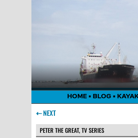
HOME
•
BLOG
•
KAYA
⇠
NEXT
PETER THE GREAT, TV SERIES