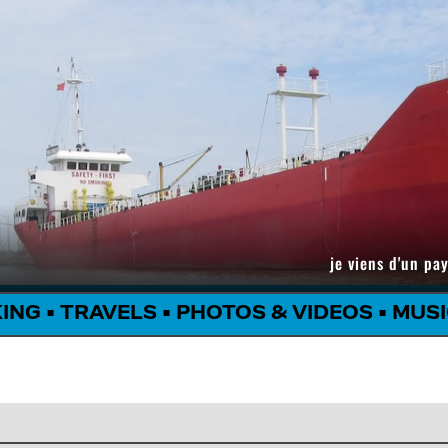
je viens d'un pay
KING
•
TRAVELS
•
PHOTOS & VIDEOS
•
MUSI