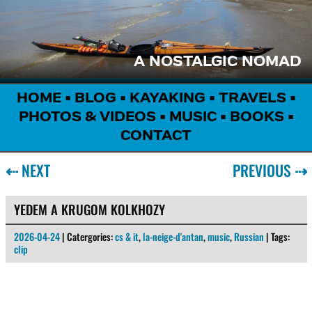
A NOSTALGIC NOMAD
HOME
•
BLOG
•
KAYAKING
•
TRAVELS
•
PHOTOS & VIDEOS
•
MUSIC
•
BOOKS
•
CONTACT
⇠
NEXT
PREVIOUS
⇢
YEDEM A KRUGOM KOLKHOZY
2026-04-24
| Catergories:
cs & it
,
la-neige-d'antan
,
music
,
Russian
| Tags:
clip