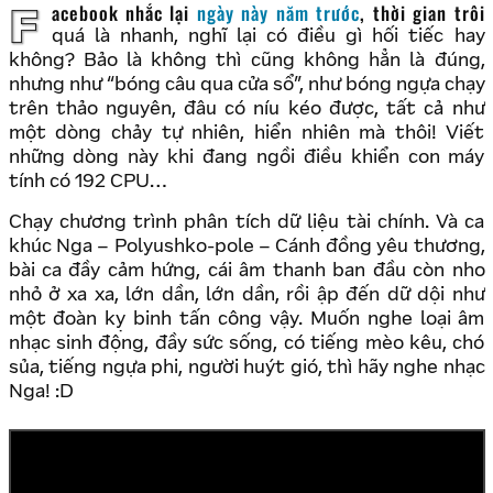
Facebook nhắc lại
ngày này năm trước
, thời gian trôi
quá là nhanh, nghĩ lại có điều gì hối tiếc hay
không? Bảo là không thì cũng không hẳn là đúng,
nhưng như “bóng câu qua cửa sổ”, như bóng ngựa chạy
trên thảo nguyên, đâu có níu kéo được, tất cả như
một dòng chảy tự nhiên, hiển nhiên mà thôi! Viết
những dòng này khi đang ngồi điều khiển con máy
tính có 192 CPU…
Chạy chương trình phân tích dữ liệu tài chính. Và ca
khúc Nga – Polyushko-pole – Cánh đồng yêu thương,
bài ca đầy cảm hứng, cái âm thanh ban đầu còn nho
nhỏ ở xa xa, lớn dần, lớn dần, rồi ập đến dữ dội như
một đoàn kỵ binh tấn công vậy. Muốn nghe loại âm
nhạc sinh động, đầy sức sống, có tiếng mèo kêu, chó
sủa, tiếng ngựa phi, người huýt gió, thì hãy nghe nhạc
Nga! :D