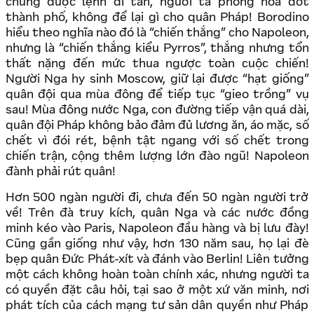
chúng được lệnh di tản, người ta phóng hoả đốt
thành phố, không để lại gì cho quân Pháp! Borodino
hiểu theo nghĩa nào đó là “chiến thắng” cho Napoleon,
nhưng là “chiến thắng kiểu Pyrros”, thắng nhưng tổn
thất nặng đến mức thua ngược toàn cuộc chiến!
Người Nga hy sinh Moscow, giữ lại được “hạt giống”
quân đội qua mùa đông để tiếp tục “gieo trồng” vụ
sau! Mùa đông nước Nga, con đường tiếp vận quá dài,
quân đội Pháp không bảo đảm đủ lương ăn, áo mặc, số
chết vì đói rét, bệnh tật ngang với số chết trong
chiến trận, cộng thêm lượng lớn đào ngũ! Napoleon
đành phải rút quân!
Hơn 500 ngàn người đi, chưa đến 50 ngàn người trở
về! Trên đà truy kích, quân Nga và các nước đồng
minh kéo vào Paris, Napoleon đầu hàng và bị lưu đày!
Cũng gần giống như vậy, hơn 130 năm sau, họ lại đè
bẹp quân Đức Phát-xít và đánh vào Berlin! Liên tưởng
một cách không hoàn toàn chính xác, nhưng người ta
có quyền đặt câu hỏi, tại sao ở một xứ văn minh, nơi
phát tích của cách mạng tư sản dân quyền như Pháp