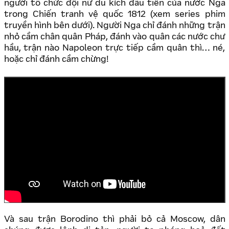
người tổ chức đội nữ du kích đầu tiên của nước Nga
trong Chiến tranh vệ quốc 1812 (xem series phim
truyền hình bên dưới). Người Nga chỉ đánh những trận
nhỏ cầm chân quân Pháp, đánh vào quân các nước chư
hầu, trận nào Napoleon trực tiếp cầm quân thì… né,
hoặc chỉ đánh cầm chừng!
Và sau trận Borodino thì phải bỏ cả Moscow, dân