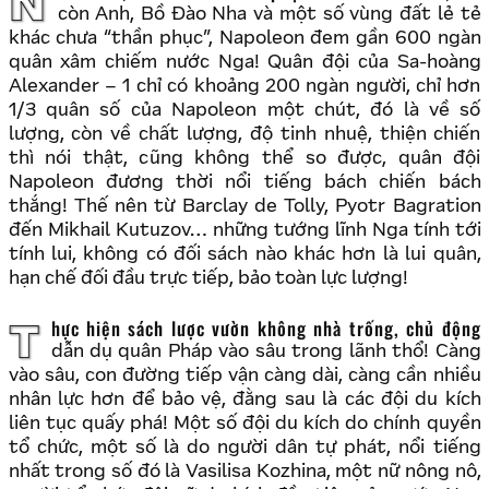
Năm 1812, sau khi đã chinh phục hầu hết châu Âu, chỉ
còn Anh, Bồ Đào Nha và một số vùng đất lẻ tẻ
khác chưa “thần phục”, Napoleon đem gần 600 ngàn
quân xâm chiếm nước Nga! Quân đội của Sa-hoàng
Alexander – 1 chỉ có khoảng 200 ngàn người, chỉ hơn
1/3 quân số của Napoleon một chút, đó là về số
lượng, còn về chất lượng, độ tinh nhuệ, thiện chiến
thì nói thật, cũng không thể so được, quân đội
Napoleon đương thời nổi tiếng bách chiến bách
thắng! Thế nên từ Barclay de Tolly, Pyotr Bagration
đến Mikhail Kutuzov… những tướng lĩnh Nga tính tới
tính lui, không có đối sách nào khác hơn là lui quân,
hạn chế đối đầu trực tiếp, bảo toàn lực lượng!
Thực hiện sách lược vườn không nhà trống, chủ động
dẫn dụ quân Pháp vào sâu trong lãnh thổ! Càng
vào sâu, con đường tiếp vận càng dài, càng cần nhiều
nhân lực hơn để bảo vệ, đằng sau là các đội du kích
liên tục quấy phá! Một số đội du kích do chính quyền
tổ chức, một số là do người dân tự phát, nổi tiếng
nhất trong số đó là Vasilisa Kozhina, một nữ nông nô,