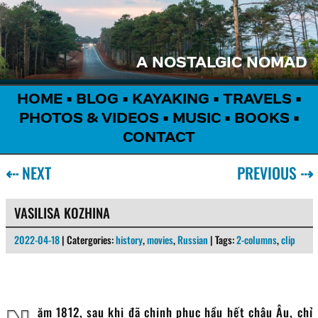
A NOSTALGIC NOMAD
HOME
•
BLOG
•
KAYAKING
•
TRAVELS
•
PHOTOS & VIDEOS
•
MUSIC
•
BOOKS
•
CONTACT
⇠
NEXT
PREVIOUS
⇢
VASILISA KOZHINA
2022-04-18
| Catergories:
history
,
movies
,
Russian
| Tags:
2-columns
,
clip