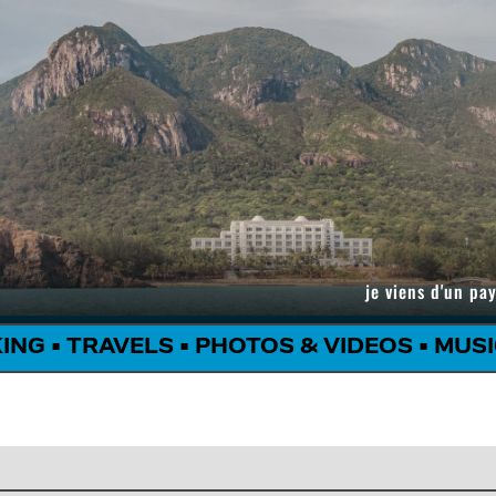
je viens d'un pay
KING
•
TRAVELS
•
PHOTOS & VIDEOS
•
MUSI