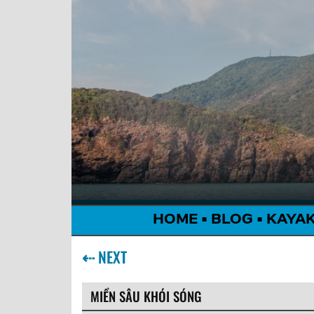
HOME
•
BLOG
•
KAYA
⇠
NEXT
MIỀN SÂU KHÓI SÓNG