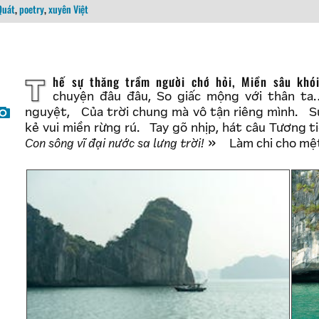
Quát
,
poetry
,
xuyên Việt
Thế sự thăng trầm người chớ hỏi, Miền sâu khói sóng chiếc thuyền câu. Vắt tay nằm nghĩ
chuyện đâu đâu, So giấc mộng với thân ta
nguyệt, Của trời chung mà vô tận riêng mình. Sự
kẻ vui miền rừng rú. Tay gõ nhịp, hát câu Tương 
Con sông vĩ đại nước sa lưng trời!
Làm chi cho mệt