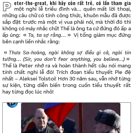
Peter-the-great, khi hãy còn rất trẻ, có lần tham gia
một nghi lễ triều đình và… quên mất lời thoại,
những câu chữ có tính công thức, khuôn mẫu đã được
sắp đặt trước mà một vị vua phải nói, mà thời đó thì
không có máy nhắc chữ! Thế là ông ta cứ đứng đó ấp a
ấp úng:
Ta, ta sợ rằng…
Vị tổng giám mục đứng
bên cạnh liền nhắc rằng:
Thưa Sa-hoàng, ngài không sợ điều gì cả, ngài tin
tưởng… (Sir, you don’t fear anything, you believe…)
Thế là Peter nhớ ra và hoàn thành hết câu nói mang
tính chất nghi lễ đó! Trích đoạn tiểu thuyết Pie đệ
nhất – Aleksei Tolstoi! Hơn 30 năm sau, vẫn nhớ từng
sự kiện, từng diễn biến trong cuốn tiểu thuyết rất
hay từng đọc lúc nhỏ!