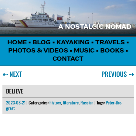
A NOSTALGIC NOMAD
HOME
•
BLOG
•
KAYAKING
•
TRAVELS
•
PHOTOS & VIDEOS
•
MUSIC
•
BOOKS
•
CONTACT
⇠
NEXT
PREVIOUS
⇢
BELIEVE
2023-08-21
| Catergories:
history
,
literature
,
Russian
| Tags:
Peter-the-
great