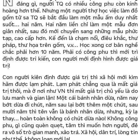
Nếu nói về công phu thì làm một cái ấm trà không
đáng gì, người TQ có nhiều công phu còn kinh
hoàng hơn thế. Nhưng một người thợ học việc làm đồ
gốm tử sa TQ sẽ bắt đầu làm một mẫu ấm duy nhất
suốt… hai năm. Hai năm liền chỉ làm một mẫu đơn
giản nhất, sau đó mới chuyển sang những mẫu phức
tạp, cao cấp hơn. Kế đến là chạm nổi, điêu khắc, thư
pháp, thư họa trên gốm, v.v… Học xong cơ bản nghề
chắc phải hơn 10 năm. Phải có công phu thì mới trì
định được tri kiến, con người mới định hình được giá
trị!
Con người kiên định được giá trị thì xã hội mới kìm
hãm được lạm phát. Lạm phát chẳng qua là mất giá
trị thôi, mà ở nơi như VN thì mất giá trị chủ yếu là do
lưu manh và gian lận! Một cái bánh nhân dừa, năm nay
bớt dừa đi chút, năm sau lại bớt thêm một chút, sau
mười năm thì tên vẫn là bánh nhân dừa, nhưng, kỳ lạ
thay… hoàn toàn không có chút dừa nào! Không công
phu, gì cũng quèn quẹt, tâm thì muốn hơn người, đẻ
ra vô số trò gian manh, xảo trá. Xã hội, dân trí, lòng tin
như thế, không loạn mới lạ!