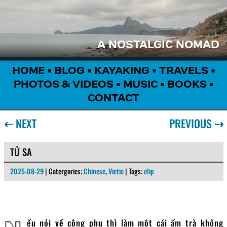
A NOSTALGIC NOMAD
HOME
•
BLOG
•
KAYAKING
•
TRAVELS
•
PHOTOS & VIDEOS
•
MUSIC
•
BOOKS
•
CONTACT
⇠
NEXT
PREVIOUS
⇢
TỬ SA
2025-08-29
| Catergories:
Chinese
,
Vietic
| Tags:
clip