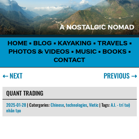
A NOSTALGIC NOMAD
HOME
•
BLOG
•
KAYAKING
•
TRAVELS
•
PHOTOS & VIDEOS
•
MUSIC
•
BOOKS
•
CONTACT
⇠
NEXT
PREVIOUS
⇢
QUANT TRADING
2025-01-28
| Catergories:
Chinese
,
technologies
,
Vietic
| Tags:
A.I. - trí tuệ
nhân tạo