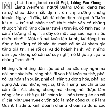
Một cái tên nghe có vẻ rất Việt, Lương Văn Phong –
Liang Wenfeng, người Quảng Đông, đang tạo
ra sự chao đảo nhất định trên thị trường chứng
khoán. Ngay từ đầu, tôi đã nhận định cái gọi là “trào
lưu AI – trí tuệ nhân tạo” thực chất vẫn có những
thuộc tính rõ ràng của sự tuyên truyền, cố tình tạo ra
cái ấn tượng rằng: “ta đây có một loại sức mạnh siêu
nhiên nhé!!!” Một số bài toán lập trình, tự động hóa
đơn giản cũng cố khoác lên mình cái áo AI nhằm gia
tăng giá trị. Thế rồi cái AI đó hoành hành, với những
dân tộc không có căn cơ suy nghĩ, nó thực sự tạo ra
những “cơn sốt”!
Nhưng với những dân tộc có chiều sâu suy nghĩ mà
nói, họ thừa hiểu rằng phải đi vào bài toán cụ thể, phải
tối ưu hóa sản xuất, phải cải tiến tự động hóa, phải áp
dụng A.I. vào những việc cụ thể. Thằng nào chỉ lu loa
cái mồm A.I. chung chung mà không nói được làm
công việc cụ thể gì, thì chính là… bên trong éo có cái
gì cả! Như DeepSeek vốn gốc là một công cụ để làm
Quant Trading, kinh doanh chứng khoán sử dụng các