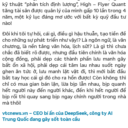
kỹ thuật “phân tích định lượng”, High – Flyer Quant
tăng tài sản được quản lý của mình gấp 10 lần trong 4
năm, một kỷ lục đáng mơ ước với bất kỳ quỹ đầu tư
nào!
Đôi khi tôi tự hỏi, cái gì, điều gì hậu thuẫn, tạo tiền đề
cho những sự phát triển như vậy!? Là ngôn ngữ, là văn
chương, là nền tảng văn hóa, lịch sử!? Là gì thì chưa
chắc đã biết rõ được, nhưng đầu tiên chính là văn hóa
cộng đồng, phải dẹp các thành phần lưu manh gây
bất ổn xã hội, phải dẹp cái tâm lau nhau suốt ngày
ghen ăn tức ở, lưu manh lặt vặt đi, thì mới bắt đầu
bắt tay học cái gì đó cho ra hồn được! Còn không thì
chỉ có mua gian bán lận, lừa bịp lẫn nhau, bịp quanh
hết người này đến người khác, đến khi hết người để
bịp rồi thì quay sang bịp ngay chính người trong nhà
mà thôi!
vtcnews.vn – CEO bí ẩn của DeepSeek, công ty AI
Trung Quốc đang gây sốt toàn cầu