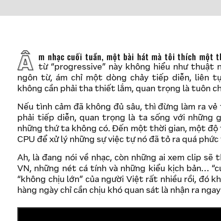
Âm nhạc cuối tuần, một bài hát mà tôi thích một thời… thích bởi cái tính “progressive” của nó,
từ “progressive” này không hiểu như thuật 
ngôn từ, ám chỉ một dòng chảy tiếp diễn, liên tục
không cần phải tha thiết lắm, quan trọng là tuôn c
Nếu tình cảm đã không đủ sâu, thì đừng làm ra vẻ
phải tiếp diễn, quan trọng là ta sống với những 
những thứ ta không có. Đến một thời gian, một độ 
CPU để xử lý những sự việc tự nó đã tỏ ra quá phức
Ah, là đang nói về nhạc, còn những ai xem clip sẽ 
VN, những nét cá tính và những kiểu kịch bản… “cứ
“không chịu lớn” của người Việt rất nhiều rồi, đó kh
hàng ngày chỉ cần chịu khó quan sát là nhận ra ngay