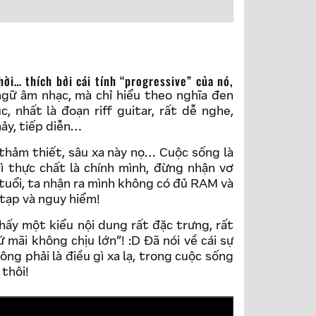
ngữ âm nhạc, mà chỉ hiểu theo nghĩa đen
, nhất là đoạn riff guitar, rất dễ nghe,
hảy, tiếp diễn…
 thảm thiết, sâu xa này nọ… Cuộc sống là
gì thực chất là chính mình, đừng nhận vơ
tuổi, ta nhận ra mình không có đủ RAM và
 tạp và nguy hiểm!
thấy một kiểu nội dung rất đặc trưng, rất
 mãi không chịu lớn”! :D Đã nói về cái sự
ông phải là điều gì xa lạ, trong cuộc sống
 thôi!