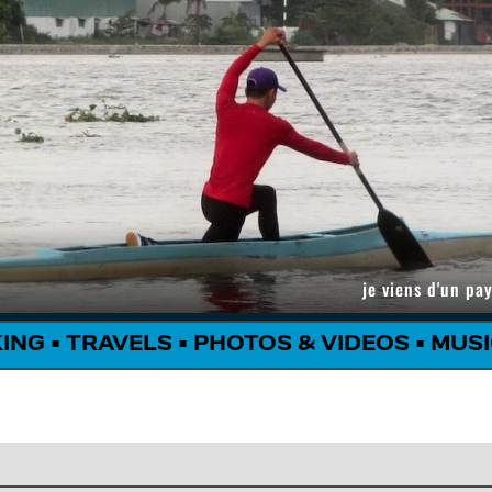
je viens d'un pay
KING
•
TRAVELS
•
PHOTOS & VIDEOS
•
MUSI