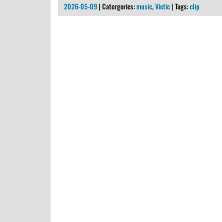
2026-05-09
| Catergories:
music
,
Vietic
| Tags:
clip