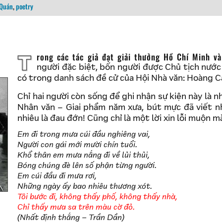
Quán
,
poetry
Trong các tác giả đạt giải thưởng Hồ Chí Minh và giải thưởng nhà nước năm nay, có tên bốn
người đặc biệt, bốn người được Chủ tịch nước
có trong danh sách đề cử của Hội Nhà văn: Hoàng C
Chỉ hai người còn sống để ghi nhận sự kiện này là n
Nhân văn – Giai phẩm năm xưa, bút mực đã viết nh
nhiêu là đau đớn! Cũng chỉ là một lời xin lỗi muộn 
Em đi trong mưa cúi đầu nghiêng vai,
Người con gái mới mười chín tuổi.
Khổ thân em mưa nắng đi về lủi thủi,
Bóng chúng đè lên số phận từng người.
Em cúi đầu đi mưa rơi,
Những ngày ấy bao nhiêu thương xót.
Tôi bước đi, không thấy phố, không thấy nhà,
Chỉ thấy mưa sa trên màu cờ đỏ.
(Nhất định thắng – Trần Dần)