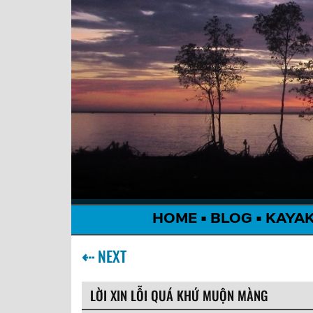
HOME
•
BLOG
•
KAYA
⇠
NEXT
LỜI XIN LỖI QUÁ KHỨ MUỘN MÀNG