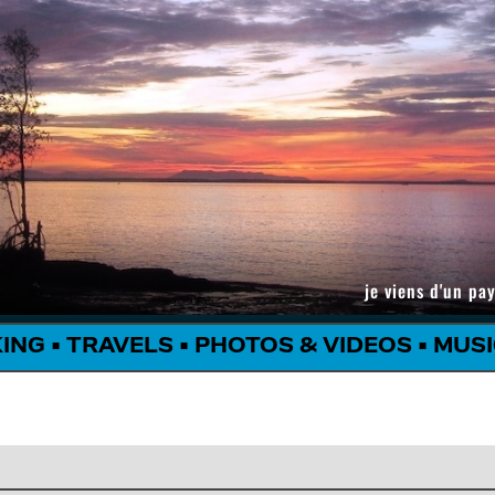
je viens d'un pay
KING
•
TRAVELS
•
PHOTOS & VIDEOS
•
MUSI