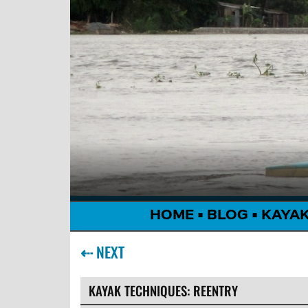
HOME
•
BLOG
•
KAYA
⇠
NEXT
KAYAK TECHNIQUES: REENTRY