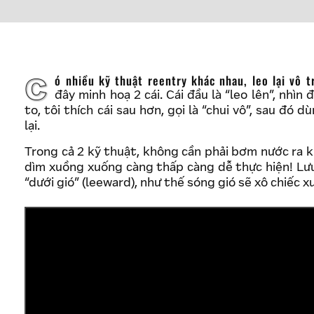
Có nhiều kỹ thuật reentry khác nhau, leo lại vô trong xuồng khi đã bị lật văng ra ngoài, dưới
đây minh hoạ 2 cái. Cái đầu là “leo lên”, nhì
to, tôi thích cái sau hơn, gọi là “chui vô”, sau đ
lại.
Trong cả 2 kỹ thuật, không cần phải bơm nước ra k
dìm xuồng xuống càng thấp càng dễ thực hiện! Lưu ý
“dưới gió” (leeward), như thế sóng gió sẽ xô chiếc 