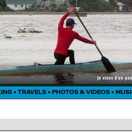
je viens d'un pay
KING
•
TRAVELS
•
PHOTOS & VIDEOS
•
MUSI