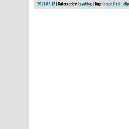
2021-05-12
| Catergories:
kayaking
| Tags:
brace & roll
,
clip