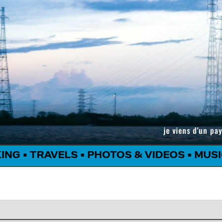
je viens d'un pay
KING
•
TRAVELS
•
PHOTOS & VIDEOS
•
MUSI