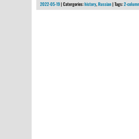
2022-05-19
| Catergories:
history
,
Russian
| Tags:
2-colum