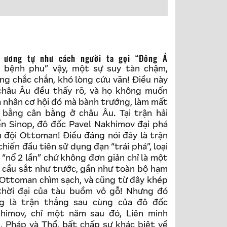
bệnh phu” vậy, một sự suy tàn chậm,
ng chắc chắn, khó lòng cứu vãn! Điều này
châu Âu đều thấy rõ, và họ không muốn
 nhân cơ hội đó mà bành trướng, làm mất
 bằng cân bằng ở châu Âu. Tại trận hải
ến Sinop, đô đốc Pavel Nakhimov đại phá
 đội Ottoman! Điều đáng nói đây là trận
chiến đầu tiên sử dụng đạn “trái phá”, loại
 “nổ 2 lần” chứ không đơn giản chỉ là một
 cầu sắt như trước, gần như toàn bộ hạm
 Ottoman chìm sạch, và cũng từ đây khép
 thời đại của tàu buồm vỏ gỗ! Nhưng đó
g là trận thắng sau cùng của đô đốc
himov, chỉ một năm sau đó, Liên minh
, Pháp và Thổ, bất chấp sự khác biệt về