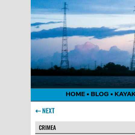
HOME
•
BLOG
•
KAYA
⇠
NEXT
CRIMEA