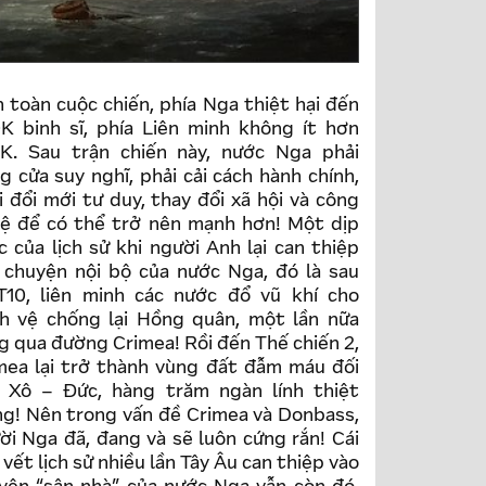
h toàn cuộc chiến, phía Nga thiệt hại đến
K binh sĩ, phía Liên minh không ít hơn
K. Sau trận chiến này, nước Nga phải
g cửa suy nghĩ, phải cải cách hành chính,
i đổi mới tư duy, thay đổi xã hội và công
ệ để có thể trở nên mạnh hơn! Một dịp
c của lịch sử khi người Anh lại can thiệp
 chuyện nội bộ của nước Nga, đó là sau
10, liên minh các nước đổ vũ khí cho
h vệ chống lại Hồng quân, một lần nữa
g qua đường Crimea! Rồi đến Thế chiến 2,
mea lại trở thành vùng đất đẫm máu đối
 Xô – Đức, hàng trăm ngàn lính thiệt
g! Nên trong vấn đề Crimea và Donbass,
ời Nga đã, đang và sẽ luôn cứng rắn! Cái
 vết lịch sử nhiều lần Tây Âu can thiệp vào