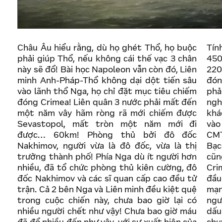
Châu Âu hiểu rằng, dù họ ghét Thổ, họ buộc
Tín
phải giúp Thổ, nếu không cái thế vạc 3 chân
450
này sẽ đổ! Bài học Napoleon vẫn còn đó, Liên
220
minh Anh-Pháp-Thổ không dại dột tiến sâu
đón
vào lãnh thổ Nga, họ chỉ đặt mục tiêu chiếm
phả
đóng Crimea! Liên quân 3 nước phải mất đến
ngh
một năm vây hãm ròng rã mới chiếm được
khá
Sevastopol, mất tròn một năm mới đi
vào
được… 60km! Phòng thủ bởi đô đốc
CMT
Nakhimov, người vừa là đô đốc, vừa là thị
Bạc
trưởng thành phố! Phía Nga dù ít người hơn
cũn
nhiều, đã tổ chức phòng thủ kiên cường, đô
Cri
đốc Nakhimov và các sĩ quan cấp cao đều tử
đầu
trận. Cả 2 bên Nga và Liên minh đều kiệt quệ
mạn
trong cuộc chiến này, chưa bao giờ lại có
ngư
nhiều người chết như vậy! Chưa bao giờ máu
dấu