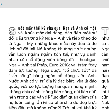
ns
Suốt mấy thế kỷ vừa qua, Nga và Anh có một
Tương tự như cách người ta gọi “Đông Á
vài khúc mắc dai dẳng, dẫn đến một sự
đối đầu trường kỳ Nga – Anh và tiếp theo đó
như
là Nga – Mỹ, những khúc mắc này đều là do
cả 
lịch sử để lại! Nó không thường trực nhưng
Nga
vẫn luôn ngấm ngầm tồn tại, như vụ đánh
cân
nhau của cổ động viên bóng đá – hooligan
chi
Nga – Anh tại Pháp, Euro 2016: vài trăm “tay
hạm
đấm lực lưỡng” Nga được “tổ chức tốt” đã
hải 
“tấn công” hàng ngàn cổ động viên Anh.
đạn
Nước Anh có vị trí địa lý đặc biệt, vừa là đảo
quả
quốc, vừa có lực lượng hải quân hùng mạnh,
đội
không chịu cảnh “sông liền sông, núi liền núi”
lại
nên trong các vấn đề “lục địa”, quan điểm của
cũn
họ luôn cứng rắn (vì có phải chịu đe doạ trực
Nak
tiếp đâu mà không cứng?) Trở lại với thế kỷ
Anh