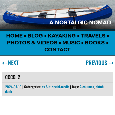
A NOSTALGIC NOMAD
HOME
•
BLOG
•
KAYAKING
•
TRAVELS
•
PHOTOS & VIDEOS
•
MUSIC
•
BOOKS
•
CONTACT
⇠
NEXT
PREVIOUS
⇢
CCCD, 2
2024-07-10
| Catergories:
cs & it
,
social-media
| Tags:
2-columns
,
chính
danh