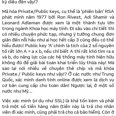
kỳ diệu đến vậy!?
Mã hóa Private/Public keys, cụ thể là ‘phiên bản’ RSA
phát minh năm 1977 bởi Ron Rivest, Adi Shamir và
Leonard Adleman được xem là một thành tựu lớn
trong ngành Khoa học máy tính. Đi sâu vào chi tiết thì
có nhiều chuyện phức tạp, nhưng ý tưởng chung đơn
giản đến nỗi hầu như ai học hết cấp 3 cũng đều có thể
hiểu được! Public key ‘A’ chính là tích của 2 số nguyên
tố rất lớn A = a x b, nếu chỉ biết A thì rất khó tìm ra a
và b, do năng lực của các hệ thống máy tính hiện hữu
không đủ để giải bài toán khai triển lũy thừa này! Mà
sao lại nói nhiều về chuyện thẻ chíp và mã khóa
Private / Public keys như vậy!? Ở các nước như Trung
Quốc, xác minh danh tính online được xem là dịch vụ
cơ bản cung cấp cho toàn dân! Ngược lại, ở một số
nước như Mỹ…
Việc xác minh (ví dụ như SSL) là khá tốn kém và phải
trả một số tiền hàng năm (tiền này là trả cho nhân
viên đi xác minh, cũng phải trả cho cả bảo hiểm). Còn ở