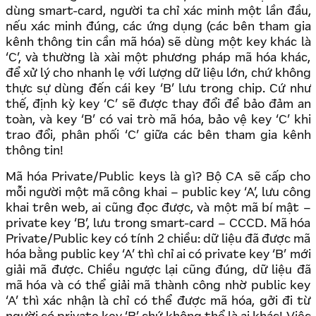
dùng smart-card, người ta chỉ xác minh một lần đầu,
nếu xác minh đúng, các ứng dụng (các bên tham gia
kênh thông tin cần mã hóa) sẽ dùng một key khác là
‘C’, và thường là xài một phương pháp mã hóa khác,
để xử lý cho nhanh lẹ với lượng dữ liệu lớn, chứ không
thực sự dùng đến cái key ‘B’ lưu trong chip. Cứ như
thế, định kỳ key ‘C’ sẽ được thay đổi để bảo đảm an
toàn, và key ‘B’ có vai trò mã hóa, bảo vệ key ‘C’ khi
trao đổi, phân phối ‘C’ giữa các bên tham gia kênh
thông tin!
Mã hóa Private/Public keys là gì? Bộ CA sẽ cấp cho
mỗi người một mã công khai – public key ‘A’, lưu công
khai trên web, ai cũng đọc được, và một mã bí mật –
private key ‘B’, lưu trong smart-card – CCCD. Mã hóa
Private/Public key có tính 2 chiều: dữ liệu đã được mã
hóa bằng public key ‘A’ thì chỉ ai có private key ‘B’ mới
giải mã được. Chiều ngược lại cũng đúng, dữ liệu đã
mã hóa và có thể giải mã thành công nhờ public key
‘A’ thì xác nhận là chỉ có thể được mã hóa, gởi đi từ