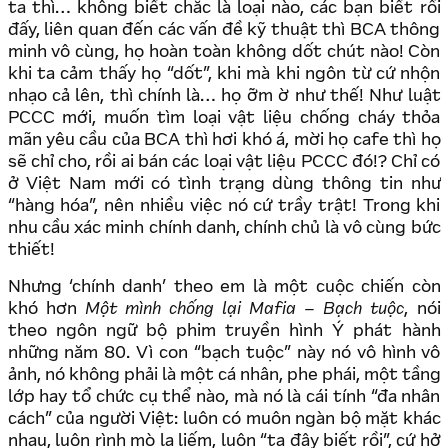
ta thì… không biết chắc là loại nào, các bạn biết rồi
đấy, liên quan đến các vấn đề kỹ thuật thì BCA thông
minh vô cùng, họ hoàn toàn không dốt chút nào! Còn
khi ta cảm thấy họ “dốt”, khi mà khi ngôn từ cứ nhộn
nhạo cả lên, thì chính là… họ ỡm ờ như thế! Như luật
PCCC mới, muốn tìm loại vật liệu chống cháy thỏa
mãn yêu cầu của BCA thì hơi khó á, mời họ cafe thì họ
sẽ chỉ cho, rồi ai bán các loại vật liệu PCCC đó!? Chỉ có
ở Việt Nam mới có tình trạng dùng thông tin như
“hàng hóa”, nên nhiều việc nó cứ trầy trật! Trong khi
nhu cầu xác minh chính danh, chính chủ là vô cùng bức
thiết!
Nhưng ‘chính danh’ theo em là một cuộc chiến còn
khó hơn
Một mình chống lại Mafia – Bạch tuộc
, nói
theo ngôn ngữ bộ phim truyền hình Ý phát hành
những năm 80. Vì con “bạch tuộc” này nó vô hình vô
ảnh, nó không phải là một cá nhân, phe phái, một tầng
lớp hay tổ chức cụ thể nào, mà nó là cái tính “đa nhân
cách” của người Việt: luôn có muôn ngàn bộ mặt khác
nhau, luôn rình mò la liếm, luôn “ta đây biết rồi”, cứ hở