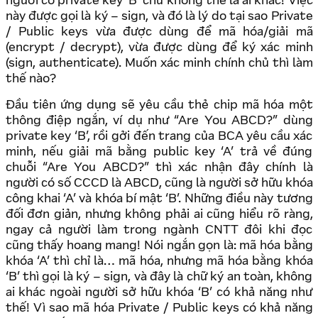
người có private key ‘B’ chứ không thể là ai khác! Việc
này được gọi là ký – sign, và đó là lý do tại sao Private
/ Public keys vừa được dùng để mã hóa/giải mã
(encrypt / decrypt), vừa được dùng để ký xác minh
(sign, authenticate). Muốn xác minh chính chủ thì làm
thế nào?
Đầu tiên ứng dụng sẽ yêu cầu thẻ chip mã hóa một
thông điệp ngắn, ví dụ như “Are You ABCD?” dùng
private key ‘B’, rồi gởi đến trang của BCA yêu cầu xác
minh, nếu giải mã bằng public key ‘A’ trả về đúng
chuỗi “Are You ABCD?” thì xác nhận đây chính là
người có số CCCD là ABCD, cũng là người sở hữu khóa
công khai ‘A’ và khóa bí mật ‘B’. Những điều này tương
đối đơn giản, nhưng không phải ai cũng hiểu rõ ràng,
ngay cả người làm trong ngành CNTT đôi khi đọc
cũng thấy hoang mang! Nói ngắn gọn là: mã hóa bằng
khóa ‘A’ thì chỉ là… mã hóa, nhưng mã hóa bằng khóa
‘B’ thì gọi là ký – sign, và đây là chữ ký an toàn, không
ai khác ngoài người sở hữu khóa ‘B’ có khả năng như
thế! Vì sao mã hóa Private / Public keys có khả năng