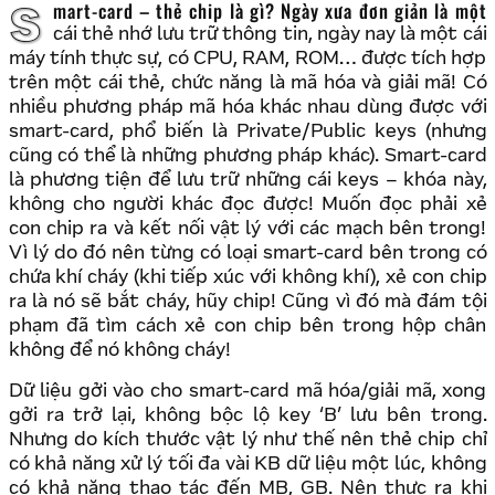
Smart-card – thẻ chip là gì? Ngày xưa đơn giản là một
cái thẻ nhớ lưu trữ thông tin, ngày nay là một cái
máy tính thực sự, có CPU, RAM, ROM… được tích hợp
trên một cái thẻ, chức năng là mã hóa và giải mã! Có
nhiều phương pháp mã hóa khác nhau dùng được với
smart-card, phổ biến là Private/Public keys (nhưng
cũng có thể là những phương pháp khác). Smart-card
là phương tiện để lưu trữ những cái keys – khóa này,
không cho người khác đọc được! Muốn đọc phải xẻ
con chip ra và kết nối vật lý với các mạch bên trong!
Vì lý do đó nên từng có loại smart-card bên trong có
chứa khí cháy (khi tiếp xúc với không khí), xẻ con chip
ra là nó sẽ bắt cháy, hũy chip! Cũng vì đó mà đám tội
phạm đã tìm cách xẻ con chip bên trong hộp chân
không để nó không cháy!
Dữ liệu gởi vào cho smart-card mã hóa/giải mã, xong
gởi ra trở lại, không bộc lộ key ‘B’ lưu bên trong.
Nhưng do kích thước vật lý như thế nên thẻ chip chỉ
có khả năng xử lý tối đa vài KB dữ liệu một lúc, không
có khả năng thao tác đến MB, GB. Nên thực ra khi