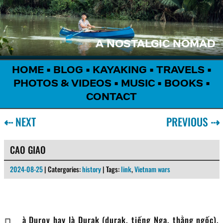
A NOSTALGIC NOMAD
HOME
•
BLOG
•
KAYAKING
•
TRAVELS
•
PHOTOS & VIDEOS
•
MUSIC
•
BOOKS
•
CONTACT
⇠
NEXT
PREVIOUS
⇢
CAO GIAO
2024-08-25
| Catergories:
history
| Tags:
link
,
Vietnam wars