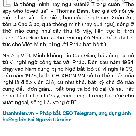
Là Durov hay là Durak (durak, tiếng Nga, thằng ngốc),
là thông minh hay ngu xuẩn!? Trong cuốn “The
spy who loved us” – Thomas Bass, tác giả có nói về
một nhân vật đặc biệt, bạn của ông Phạm Xuân Ẩn,
tên là Cao Giao, quá thông minh (hay quá ngu), sống ở
thời nào cũng như cây thu lôi vậy, liên tục bị trời
đánh! Cao Giao lân la chơi với người Nhật để dò la tin
tức cho Việt Minh, bị người Pháp bắt bỏ tù.
Nhưng Việt Minh không tin Cao Giao, bắt ông ta bỏ
tù vì nghi ngờ cộng tác với Pháp. Đến sau năm 1954
chạy vào Nam cũng bị họ Ngô bắt bỏ tù vì nghi là CS,
đến năm 1978, lại bị CH XHCN VN bỏ tù thêm lần nữa
nghi là điệp viên CIA, cứ như thế, bất kỳ chế độ nào
cũng đều đơn giản… bắt ông ta bỏ tù cả! Và sau rất
nhiều lần tù tội như vậy, cuối cùng thì ông ta được cho
xuất ngoại, sống lưu vong ở Bỉ!
thanhnien.vn – Pháp bắt CEO Telegram, ứng dụng ảnh
hưởng lớn tại Nga và Ukraine