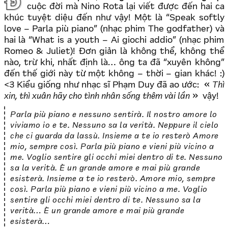
Đôi khi mình tự hỏi, không hiểu vì sao chỉ trong một
cuộc đời mà Nino Rota lại viết được đến hai ca
khúc tuyệt diệu đến như vậy! Một là “Speak softly
love – Parla più piano” (nhạc phim The godfather) và
hai là “What is a youth – Ai giochi addio” (nhạc phim
Romeo & Juliet)! Đơn giản là không thể, không thể
nào, trừ khi, nhất định là… ông ta đã “xuyên không”
đến thế giới này từ một không – thời – gian khác! :)
<3 Kiểu giống như nhạc sĩ Phạm Duy đã ao ước:
Thì
xin, thì xuân hãy cho tình nhân sống thêm vài lần
vậy!
Parla più piano e nessuno sentirà. Il nostro amore lo
viviamo io e te. Nessuno sa la verità. Neppure il cielo
che ci guarda da lassù. Insieme a te io resterò Amore
mio, sempre così. Parla più piano e vieni più vicino a
me. Voglio sentire gli occhi miei dentro di te. Nessuno
sa la verità. È un grande amore e mai più grande
esisterà. Insieme a te io resterò. Amore mio, sempre
così. Parla più piano e vieni più vicino a me. Voglio
sentire gli occhi miei dentro di te. Nessuno sa la
verità… È un grande amore e mai più grande
esisterà…