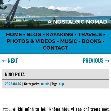
A NOSTALGIC NOMAD
HOME
•
BLOG
•
KAYAKING
•
TRAVELS
•
PHOTOS & VIDEOS
•
MUSIC
•
BOOKS
•
CONTACT
⇠
NEXT
PREVIOUS
⇢
NINO ROTA
2026-04-02
| Catergories:
music
| Tags:
clip