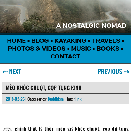
A NOSTALGIC NOMAD
HOME
•
BLOG
•
KAYAKING
•
TRAVELS
•
PHOTOS & VIDEOS
•
MUSIC
•
BOOKS
•
CONTACT
⇠
NEXT
PREVIOUS
⇢
MÈO KHÓC CHUỘT, CỌP TỤNG KINH
2018-02-26
| Catergories:
Buddhism
| Tags:
link