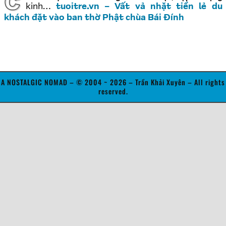
C chính thật là thời: mèo già khóc chuột, cọp dữ tụng
kinh…
tuoitre.vn – Vất vả nhặt tiền lẻ du
khách đặt vào ban thờ Phật chùa Bái Đính
A NOSTALGIC NOMAD – © 2004 ~ 2026 – Trần Khải Xuyên – All rights
reserved.