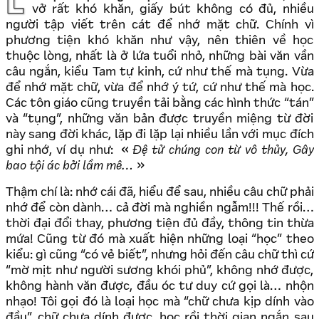
Lối học thuộc lòng và lợi ích của nó… Thời xa xưa, sách
vở rất khó khăn, giấy bút không có đủ, nhiều
người tập viết trên cát để nhớ mặt chữ. Chính vì
phương tiện khó khăn như vậy, nên thiên về học
thuộc lòng, nhất là ở lứa tuổi nhỏ, những bài văn vần
câu ngắn, kiểu Tam tự kinh, cứ như thế mà tụng. Vừa
để nhớ mặt chữ, vừa để nhớ ý tứ, cứ như thế mà học.
Các tôn giáo cũng truyền tải bằng các hình thức “tán”
và “tụng”, những văn bản được truyền miệng từ đời
này sang đời khác, lặp đi lặp lại nhiều lần với mục đích
ghi nhớ, ví dụ như:
Đệ tử chúng con từ vô thủy, Gây
bao tội ác bởi lầm mê…
Thậm chí là: nhớ cái đã, hiểu để sau, nhiều câu chữ phải
nhớ để còn dành… cả đời mà nghiền ngẫm!!! Thế rồi…
thời đại đổi thay, phương tiện đủ đầy, thông tin thừa
mứa! Cũng từ đó mà xuất hiện những loại “học” theo
kiểu: gì cũng “có vẻ biết”, nhưng hỏi đến câu chữ thì cứ
“mờ mịt như người sương khói phủ”, không nhớ được,
không hành văn được, đầu óc tư duy cứ gọi là… nhộn
nhạo! Tôi gọi đó là loại học mà “chữ chưa kịp dính vào
đầu”, chữ chưa dính được, học rồi thời gian ngắn sau