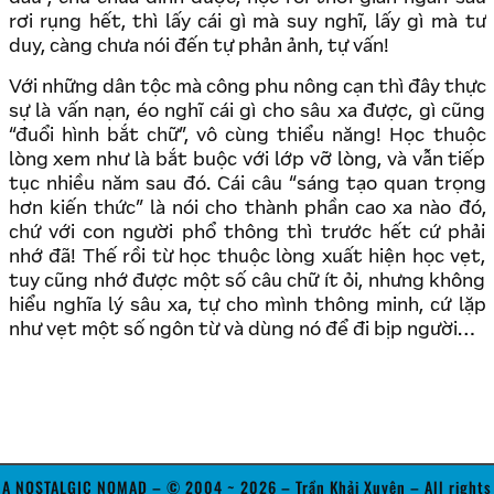
rơi rụng hết, thì lấy cái gì mà suy nghĩ, lấy gì mà tư
duy, càng chưa nói đến tự phản ảnh, tự vấn!
Với những dân tộc mà công phu nông cạn thì đây thực
sự là vấn nạn, éo nghĩ cái gì cho sâu xa được, gì cũng
“đuổi hình bắt chữ”, vô cùng thiểu năng! Học thuộc
lòng xem như là bắt buộc với lớp vỡ lòng, và vẫn tiếp
tục nhiều năm sau đó. Cái câu “sáng tạo quan trọng
hơn kiến thức” là nói cho thành phần cao xa nào đó,
chứ với con người phổ thông thì trước hết cứ phải
nhớ đã! Thế rồi từ học thuộc lòng xuất hiện học vẹt,
tuy cũng nhớ được một số câu chữ ít ỏi, nhưng không
hiểu nghĩa lý sâu xa, tự cho mình thông minh, cứ lặp
như vẹt một số ngôn từ và dùng nó để đi bịp người…
A NOSTALGIC NOMAD – © 2004 ~ 2026 – Trần Khải Xuyên – All rights