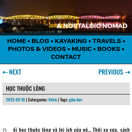
A NOSTALGIC NOMAD
HOME
•
BLOG
•
KAYAKING
•
TRAVELS
•
PHOTOS & VIDEOS
•
MUSIC
•
BOOKS
•
CONTACT
⇠
NEXT
PREVIOUS
⇢
HỌC THUỘC LÒNG
2025-09-10
| Catergories:
Vietic
| Tags:
giáo dục