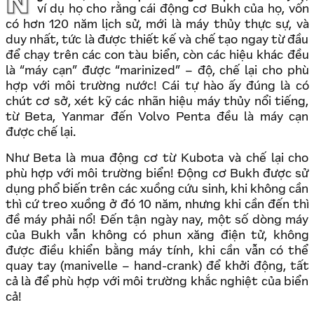
Người Anh, đôi khi họ có những cái tự hào rất… kỳ lạ,
ví dụ họ cho rằng cái động cơ Bukh của họ, vốn
có hơn 120 năm lịch sử, mới là máy thủy thực sự, và
duy nhất, tức là được thiết kế và chế tạo ngay từ đầu
để chạy trên các con tàu biển, còn các hiệu khác đều
là “máy cạn” được “marinized” – độ, chế lại cho phù
hợp với môi trường nước! Cái tự hào ấy đúng là có
chút cơ sở, xét kỹ các nhãn hiệu máy thủy nổi tiếng,
từ Beta, Yanmar đến Volvo Penta đều là máy cạn
được chế lại.
Như Beta là mua động cơ từ Kubota và chế lại cho
phù hợp với môi trường biển! Động cơ Bukh được sử
dụng phổ biến trên các xuồng cứu sinh, khi không cần
thì cứ treo xuồng ở đó 10 năm, nhưng khi cần đến thì
đề máy phải nổ! Đến tận ngày nay, một số dòng máy
của Bukh vẫn không có phun xăng điện tử, không
được điều khiển bằng máy tính, khi cần vẫn có thể
quay tay (manivelle – hand-crank) để khởi động, tất
cả là để phù hợp với môi trường khắc nghiệt của biển
cả!