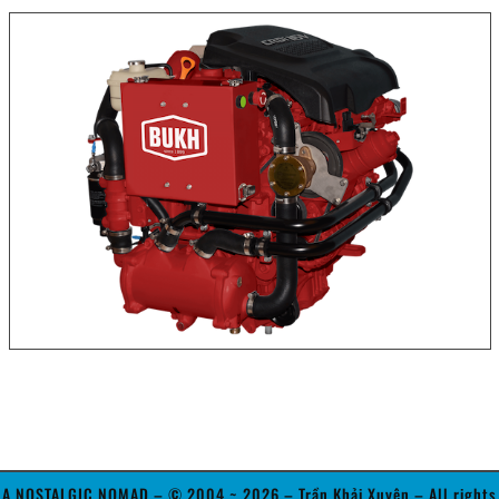
A NOSTALGIC NOMAD – © 2004 ~ 2026 – Trần Khải Xuyên – All rights