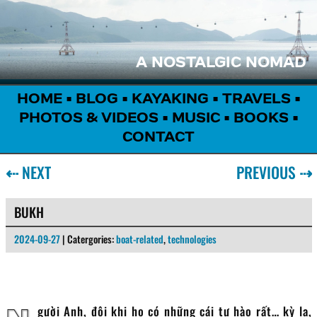
A NOSTALGIC NOMAD
HOME
•
BLOG
•
KAYAKING
•
TRAVELS
•
PHOTOS & VIDEOS
•
MUSIC
•
BOOKS
•
CONTACT
⇠
NEXT
PREVIOUS
⇢
BUKH
2024-09-27
| Catergories:
boat-related
,
technologies