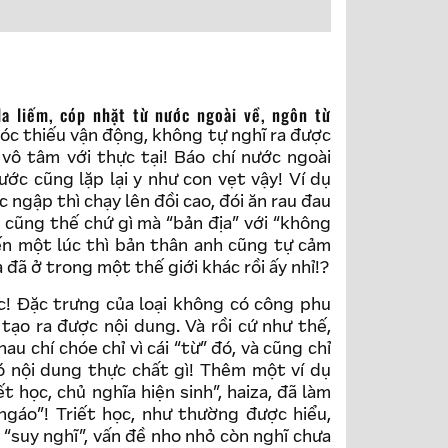
óc thiếu vận động, không tự nghĩ ra được
 vô tâm với thực tại! Báo chí nước ngoài
ớc cũng lặp lại y như con vẹt vậy! Ví dụ
 ngập thì chạy lên đồi cao, đói ăn rau đau
i cũng thế chứ gì mà “bản địa” với “không
đến một lúc thì bản thân anh cũng tự cảm
 đã ở trong một thế giới khác rồi ấy nhỉ!?
! Đặc trưng của loại không có công phu
tạo ra được nội dung. Và rồi cứ như thế,
u chí chóe chỉ vì cái “từ” đó, và cũng chỉ
 nội dung thực chất gì! Thêm một ví dụ
 học, chủ nghĩa hiện sinh”, haiza, đã làm
ngáo”! Triết học, như thường được hiểu,
ó “suy nghĩ”, vấn đề nho nhỏ còn nghĩ chưa