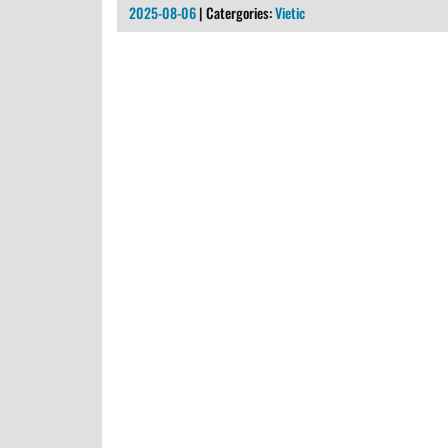
2025-08-06
| Catergories:
Vietic