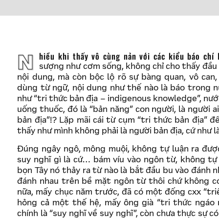
Nhiều khi thấy vô cùng nản với các kiểu báo chí la liếm, cóp nhặt từ nước ngoài về, ngôn từ
sượng như cơm sống, không chỉ cho thấy đầu 
nội dung, mà còn bộc lộ rõ sự bàng quan, vô can,
dùng từ ngữ, nội dung như thế nào là báo trong nư
như “tri thức bản địa – indigenous knowledge”, nước
uống thuốc, đó là “bản năng” con người, là người a
bản địa”!? Lặp mãi cái từ cụm “tri thức bản địa” 
thấy như mình không phải là người bản địa, cứ như là
Đúng ngây ngô, mông muội, không tự luận ra được
suy nghĩ gì là cứ… bám víu vào ngôn từ, không tự 
bọn Tây nó thảy ra từ nào là bắt đầu bu vào đánh nha
đánh nhau trên bề mặt ngôn từ thôi chứ không có
nữa, mấy chục năm trước, đã có một đống cxx “triết
hỏng cả một thế hệ, mấy ông già “tri thức ngáo 
chính là “suy nghĩ về suy nghĩ”, còn chưa thực sự c