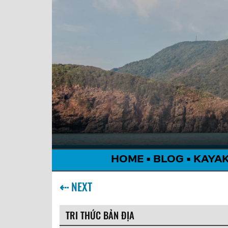
HOME
•
BLOG
•
KAYA
⇠
NEXT
TRI THỨC BẢN ĐỊA