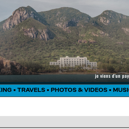
je viens d'un pay
KING
•
TRAVELS
•
PHOTOS & VIDEOS
•
MUSI